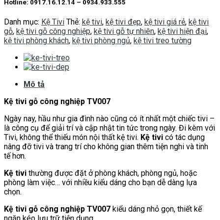
Hotline: 0917.16.12.14 – 0934.933.555
Danh mục:
Kệ Tivi
Thẻ:
kệ tivi
,
kệ tivi đẹp
,
kệ tivi giá rẻ
,
kệ tivi
gỗ
,
kệ tivi gỗ công nghiệp
,
kệ tivi gỗ tự nhiên
,
kệ tivi hiện đại
,
kệ tivi phòng khách
,
kệ tivi phòng ngủ
,
kệ tivi treo tường
Mô tả
Kệ tivi gỗ công nghiệp TV007
Ngày nay, hầu như gia đình nào cũng có ít nhất một chiếc tivi –
là công cụ để giải trí và cập nhật tin tức trong ngày. Đi kèm với
Tivi, không thể thiếu món nội thất kệ tivi.
Kệ tivi
có tác dụng
nâng đỡ tivi và trang trí cho không gian thêm tiện nghi và tinh
tế hơn.
Kệ tivi
thường được đặt ở phòng khách, phòng ngủ, hoặc
phòng làm việc… với nhiều kiểu dáng cho bạn dễ dàng lựa
chọn.
Kệ tivi gỗ công nghiệp TV007
kiểu dáng nhỏ gọn, thiết kế
ngăn kéo lưu trữ tiện dụng.