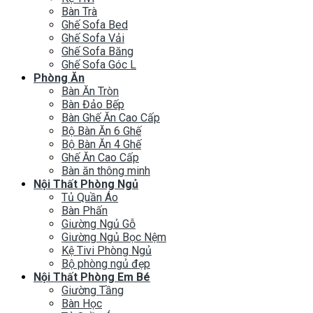
Bàn Trà
Ghế Sofa Bed
Ghế Sofa Vải
Ghế Sofa Băng
Ghế Sofa Góc L
Phòng Ăn
Bàn Ăn Tròn
Bàn Đảo Bếp
Bàn Ghế Ăn Cao Cấp
Bộ Bàn Ăn 6 Ghế
Bộ Bàn Ăn 4 Ghế
Ghế Ăn Cao Cấp
Bàn ăn thông minh
Nội Thất Phòng Ngủ
Tủ Quần Áo
Bàn Phấn
Giường Ngủ Gỗ
Giường Ngủ Bọc Nệm
Kệ Tivi Phòng Ngủ
Bộ phòng ngủ đẹp
Nội Thất Phòng Em Bé
Giường Tầng
Bàn Học