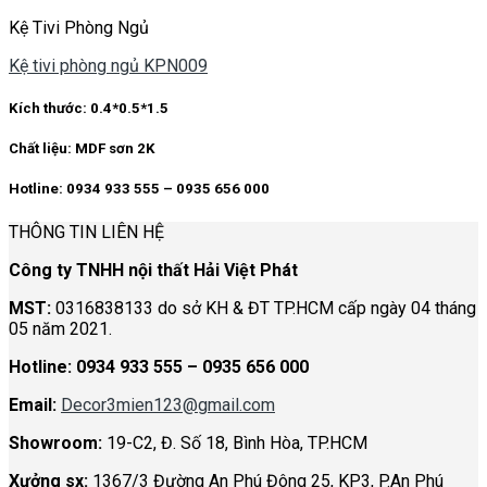
Kệ Tivi Phòng Ngủ
Kệ tivi phòng ngủ KPN009
Kích thước: 0.4*0.5*1.5
Chất liệu: MDF sơn 2K
Hotline: 0934 933 555 – 0935 656 000
THÔNG TIN LIÊN HỆ
Công ty TNHH nội thất Hải Việt Phát
MST:
0316838133 do sở KH & ĐT TP.HCM cấp ngày 04 tháng
05 năm 2021.
Hotline:
0934 933 555 – 0935 656 000
Email:
Decor3mien123@gmail.com
Showroom:
19-C2, Đ. Số 18, Bình Hòa, TP.HCM
Xưởng sx:
1367/3 Đường An Phú Đông 25, KP3, P.An Phú