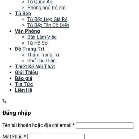
Tủ Quần Áo
Phòng ngủ trẻ em
Tủ Bếp
Tủ Bếp Đẹp Giá Rẻ
Tủ Bếp Tân Cổ Điển
Văn Phòng
Bàn Làm Việc
Tủ Hồ Sơ
Đồ Trang Trí
Thảm Trang Trí
Ghế Thư Giãn
Thiết Kế Nội Thất
Giới Thiệu
Báo giá
Tin Tức
Liên Hệ
Đăng nhập
Tên tài khoản hoặc địa chỉ email
*
Mật khẩu
*