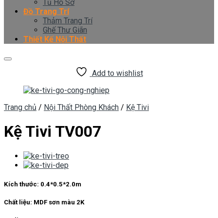
Tủ Hồ Sơ
Đồ Trang Trí
Thảm Trang Trí
Ghế Thư Giãn
Thiết Kế Nội Thất
Add to wishlist
Trang chủ
/
Nội Thất Phòng Khách
/
Kệ Tivi
Kệ Tivi TV007
Kích thước: 0.4*0.5*2.0m
Chất liệu: MDF sơn màu 2K