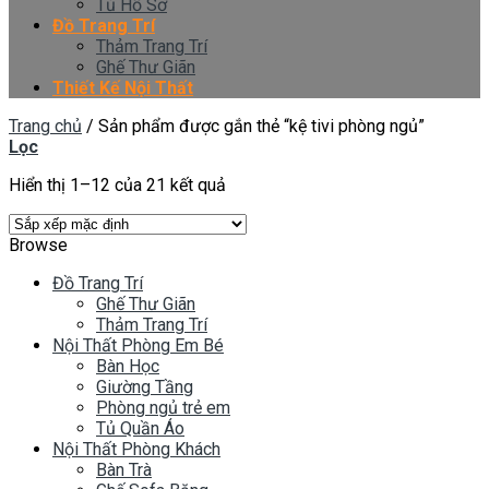
Tủ Hồ Sơ
Đồ Trang Trí
Thảm Trang Trí
Ghế Thư Giãn
Thiết Kế Nội Thất
Trang chủ
/
Sản phẩm được gắn thẻ “kệ tivi phòng ngủ”
Lọc
Hiển thị 1–12 của 21 kết quả
Browse
Đồ Trang Trí
Ghế Thư Giãn
Thảm Trang Trí
Nội Thất Phòng Em Bé
Bàn Học
Giường Tầng
Phòng ngủ trẻ em
Tủ Quần Áo
Nội Thất Phòng Khách
Bàn Trà