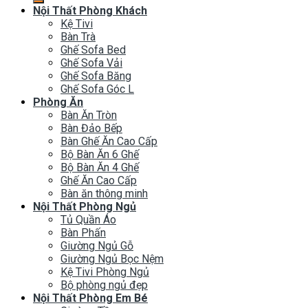
Nội Thất Phòng Khách
Kệ Tivi
Bàn Trà
Ghế Sofa Bed
Ghế Sofa Vải
Ghế Sofa Băng
Ghế Sofa Góc L
Phòng Ăn
Bàn Ăn Tròn
Bàn Đảo Bếp
Bàn Ghế Ăn Cao Cấp
Bộ Bàn Ăn 6 Ghế
Bộ Bàn Ăn 4 Ghế
Ghế Ăn Cao Cấp
Bàn ăn thông minh
Nội Thất Phòng Ngủ
Tủ Quần Áo
Bàn Phấn
Giường Ngủ Gỗ
Giường Ngủ Bọc Nệm
Kệ Tivi Phòng Ngủ
Bộ phòng ngủ đẹp
Nội Thất Phòng Em Bé