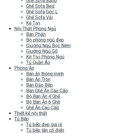
Ghế Sofa Băng
Ghế Sofa Bed
Ghế Sofa Góc L
Ghế Sofa Vải
Kệ Tivi
Nội Thất Phòng Ngủ
Bàn Phấn
Bộ phòng ngủ đẹp
Giường Ngủ Bọc Nệm
Giường Ngủ Gỗ
Kệ Tivi Phòng Ngủ
Tủ Quần Áo
Phòng Ăn
Bàn ăn thông minh
Bàn Ăn Tròn
Bàn Đảo Bếp
Bàn Ghế Ăn Cao Cấp
Bộ Bàn Ăn 4 Ghế
Bộ Bàn Ăn 6 Ghế
Ghế Ăn Cao Cấp
Thiết kế nội thất
Tủ Bếp
Tủ bếp đẹp giá rẻ
Tủ bếp tân cổ điển