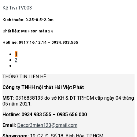
Kệ Tivi TV003
Kích thước: 0.35*0.5*2.0m
Chất liệu: MDF sơn màu 2K
Hotline: 0917.16.12.14 – 0934.933.555
1
2
THÔNG TIN LIÊN HỆ
Công ty TNHH nội thất Hải Việt Phát
MST:
0316838133 do sở KH & ĐT TP.HCM cấp ngày 04 tháng
05 năm 2021.
Hotline:
0934 933 555 – 0935 656 000
Email:
Decor3mien123@gmail.com
Showroom:
19-C2, Đ. Số 18, Bình Hòa, TP.HCM