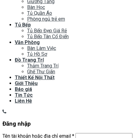
Giường Tầng
Bàn Học
Tủ Quần Áo
Phòng ngủ trẻ em
Tủ Bếp
Tủ Bếp Đẹp Giá Rẻ
Tủ Bếp Tân Cổ Điển
Văn Phòng
Bàn Làm Việc
Tủ Hồ Sơ
Đồ Trang Trí
Thảm Trang Trí
Ghế Thư Giãn
Thiết Kế Nội Thất
Giới Thiệu
Báo giá
Tin Tức
Liên Hệ
Đăng nhập
Tên tài khoản hoặc địa chỉ email
*