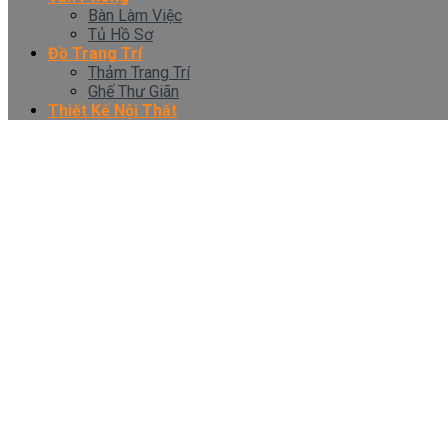
Bàn Làm Việc
Tủ Hồ Sơ
Đồ Trang Trí
Thảm Trang Trí
Ghế Thư Giãn
Thiết Kế Nội Thất
Trang chủ
/
Sản phẩm được gắn thẻ “giường tầng bé gái”
Lọc
Showing all 9 results
Browse
Đồ Trang Trí
Ghế Thư Giãn
Thảm Trang Trí
Nội Thất Phòng Em Bé
Bàn Học
Giường Tầng
Phòng ngủ trẻ em
Tủ Quần Áo
Nội Thất Phòng Khách