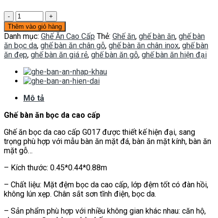
Ghế
ăn
Thêm vào giỏ hàng
bọc
Danh mục:
Ghế Ăn Cao Cấp
Thẻ:
Ghế ăn
,
ghế bàn ăn
,
ghế bàn
da
ăn bọc da
,
ghế bàn ăn chân gỗ
,
ghế bàn ăn chân inox
,
ghế bàn
G017
ăn đẹp
,
ghế bàn ăn giá rẻ
,
ghế bàn ăn gỗ
,
ghế bàn ăn hiện đại
số
lượng
Mô tả
Ghế bàn ăn bọc da cao cấp
Ghế ăn bọc da cao cấp G017 được thiết kế hiện đại, sang
trọng phù hợp với mẫu bàn ăn mặt đá, bàn ăn mặt kính, bàn ăn
mặt gỗ…
– Kích thước: 0.45*0.44*0.88m
– Chất liệu: Mặt đệm bọc da cao cấp, lớp đệm tốt có đàn hồi,
không lún xẹp. Chân sắt sơn tĩnh điện, bọc da.
– Sản phẩm phù hợp với nhiều không gian khác nhau: căn hộ,