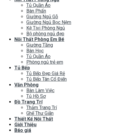
Tủ Quần Áo
Bàn Phấn
Giường Ngủ Gỗ
Giường Ngủ Bọc Nệm
Kệ Tivi Phòng Ngủ
Bộ phòng ngủ đẹp
Nội Thất Phòng Em Bé
Giường Tầng
Bàn Học
Tủ Quần Áo
Phòng ngủ trẻ em
Tủ Bếp
Tủ Bếp Đẹp Giá Rẻ
Tủ Bếp Tân Cổ Điển
Văn Phòng
Bàn Làm Việc
Tủ Hồ Sơ
Đồ Trang Trí
Thảm Trang Trí
Ghế Thư Giãn
Thiết Kế Nội Thất
Giới Thiệu
Báo giá