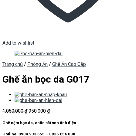
Add to wishlist
Trang chủ
/
Phòng Ăn
/
Ghế Ăn Cao Cấp
Ghế ăn bọc da G017
Giá
Giá
1.050.000
₫
950.000
₫
gốc
hiện
là:
tại
Ghế nệm bọc da, chân sắt sơn tĩnh điện
1.050.000 ₫.
là:
950.000 ₫.
Hotline: 0934 933 555 – 0935 656 000