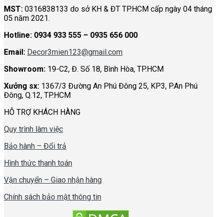
MST:
0316838133 do sở KH & ĐT TP.HCM cấp ngày 04 tháng
05 năm 2021.
Hotline:
0934 933 555 – 0935 656 000
Email:
Decor3mien123@gmail.com
Showroom:
19-C2, Đ. Số 18, Bình Hòa, TP.HCM
Xưởng sx:
1367/3 Đường An Phú Đông 25, KP3, P.An Phú
Đông, Q.12, TP.HCM
HỖ TRỢ KHÁCH HÀNG
Quy trình làm việc
Bảo hành – Đổi trả
Hình thức thanh toán
Vận chuyển – Giao nhận hàng
Chính sách bảo mật thông tin