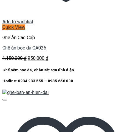
Add to wishlist
Quick View
Ghế Ăn Cao Cấp
Ghế ăn bọc da GA026
Giá
Giá
1.150.000
₫
950.000
₫
gốc
hiện
là:
tại
Ghế nệm bọc da, chân sắt sơn tĩnh điện
1.150.000 ₫.
là:
950.000 ₫.
Hotline: 0934 933 555 – 0935 656 000