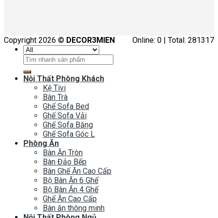
Copyright 2026 ©
DECOR3MIEN
Online: 0 | Total: 281317
Tìm
kiếm:
Nội Thất Phòng Khách
Kệ Tivi
Bàn Trà
Ghế Sofa Bed
Ghế Sofa Vải
Ghế Sofa Băng
Ghế Sofa Góc L
Phòng Ăn
Bàn Ăn Tròn
Bàn Đảo Bếp
Bàn Ghế Ăn Cao Cấp
Bộ Bàn Ăn 6 Ghế
Bộ Bàn Ăn 4 Ghế
Ghế Ăn Cao Cấp
Bàn ăn thông minh
Nội Thất Phòng Ngủ