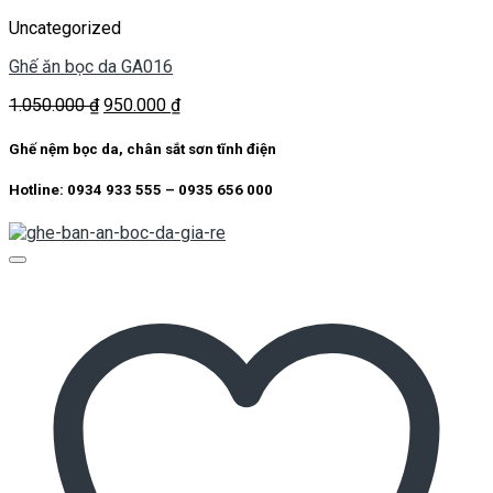
Uncategorized
Ghế ăn bọc da GA016
Giá
Giá
1.050.000
₫
950.000
₫
gốc
hiện
là:
tại
Ghế nệm bọc da, chân sắt sơn tĩnh điện
1.050.000 ₫.
là:
950.000 ₫.
Hotline: 0934 933 555 – 0935 656 000