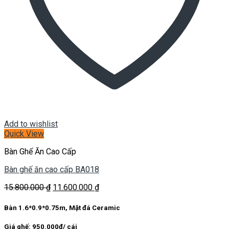
Add to wishlist
Quick View
Bàn Ghế Ăn Cao Cấp
Bàn ghế ăn cao cấp BA018
Giá
Giá
15.800.000
₫
11.600.000
₫
gốc
hiện
là:
tại
Bàn 1.6*0.9*0.75m, Mặt đá Ceramic
15.800.000 ₫.
là:
11.600.000 ₫.
Giá ghế: 950.000đ/ cái