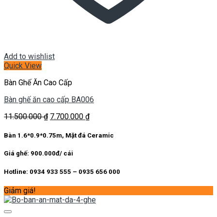
Add to wishlist
Quick View
Bàn Ghế Ăn Cao Cấp
Bàn ghế ăn cao cấp BA006
Giá
Giá
11.500.000
₫
7.700.000
₫
gốc
hiện
là:
tại
Bàn 1.6*0.9*0.75m, Mặt đá Ceramic
11.500.000 ₫.
là:
7.700.000 ₫.
Giá ghế: 900.000đ/ cái
Hotline: 0934 933 555 – 0935 656 000
Giảm giá!