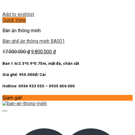
Add to wishlist
Quick View
Bàn ăn thông minh
Bàn ghế ăn thông minh BA001
Giá
Giá
17.000.000
₫
9.800.000
₫
gốc
hiện
là:
tại
Bàn 1.6/2.3*0.9*0.75m, mặt đá, chân sắt
17.000.000 ₫.
là:
9.800.000 ₫.
Giá ghế: 950.000đ/ Cái
Hotline: 0934 933 555 – 0935 656 000
Giảm giá!