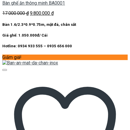
Bàn ghế ăn thông minh BA0001
Giá
Giá
17.000.000
₫
9.800.000
₫
gốc
hiện
là:
tại
Bàn 1.6/2.3*0.9*0.75m, mặt đá, chân sắt
17.000.000 ₫.
là:
9.800.000 ₫.
Giá ghế: 1.050.000đ/ Cái
Hotline: 0934 933 555 – 0935 656 000
Giảm giá!