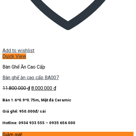
Add to wishlist
Quick View
Bàn Ghế Ăn Cao Cấp
Bàn ghế ăn cao cấp BA007
Giá
Giá
11.800.000
₫
8.000.000
₫
gốc
hiện
là:
tại
Bàn 1.6*0.9*0.75m, Mặt đá Ceramic
11.800.000 ₫.
là:
8.000.000 ₫.
Giá ghế: 950.000đ/ cái
Hotline: 0934 933 555 – 0935 656 000
Giảm giá!