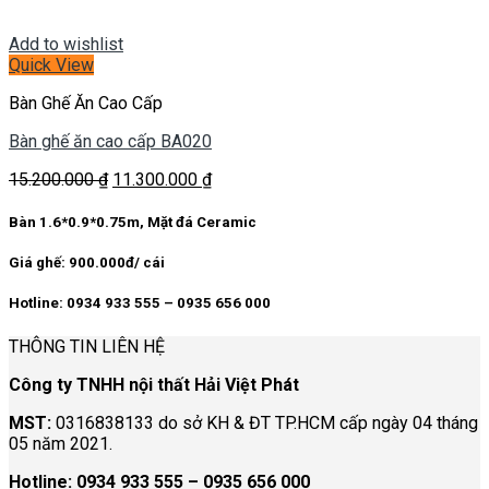
Add to wishlist
Quick View
Bàn Ghế Ăn Cao Cấp
Bàn ghế ăn cao cấp BA020
Giá
Giá
15.200.000
₫
11.300.000
₫
gốc
hiện
là:
tại
Bàn 1.6*0.9*0.75m, Mặt đá Ceramic
15.200.000 ₫.
là:
11.300.000 ₫.
Giá ghế: 900.000đ/ cái
Hotline: 0934 933 555 – 0935 656 000
THÔNG TIN LIÊN HỆ
Công ty TNHH nội thất Hải Việt Phát
MST:
0316838133 do sở KH & ĐT TP.HCM cấp ngày 04 tháng
05 năm 2021.
Hotline:
0934 933 555 – 0935 656 000