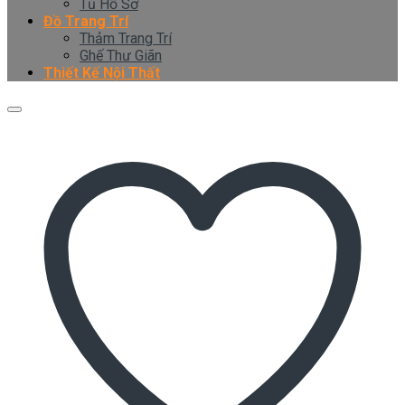
Tủ Hồ Sơ
Đồ Trang Trí
Thảm Trang Trí
Ghế Thư Giãn
Thiết Kế Nội Thất