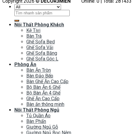
Copyright 2026 ©
DECOR3MIEN
Online: 0 | Total: 281433
Tìm
kiếm:
Nội Thất Phòng Khách
Kệ Tivi
Bàn Trà
Ghế Sofa Bed
Ghế Sofa Vải
Ghế Sofa Băng
Ghế Sofa Góc L
Phòng Ăn
Bàn Ăn Tròn
Bàn Đảo Bếp
Bàn Ghế Ăn Cao Cấp
Bộ Bàn Ăn 6 Ghế
Bộ Bàn Ăn 4 Ghế
Ghế Ăn Cao Cấp
Bàn ăn thông minh
Nội Thất Phòng Ngủ
Tủ Quần Áo
Bàn Phấn
Giường Ngủ Gỗ
Giường Ngủ Bọc Nệm