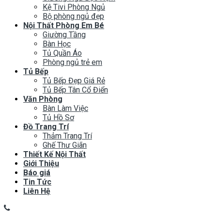
Kệ Tivi Phòng Ngủ
Bộ phòng ngủ đẹp
Nội Thất Phòng Em Bé
Giường Tầng
Bàn Học
Tủ Quần Áo
Phòng ngủ trẻ em
Tủ Bếp
Tủ Bếp Đẹp Giá Rẻ
Tủ Bếp Tân Cổ Điển
Văn Phòng
Bàn Làm Việc
Tủ Hồ Sơ
Đồ Trang Trí
Thảm Trang Trí
Ghế Thư Giãn
Thiết Kế Nội Thất
Giới Thiệu
Báo giá
Tin Tức
Liên Hệ