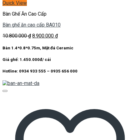
Quick View
Bàn Ghế Ăn Cao Cấp
Bàn ghế ăn cao cấp BA010
Giá
Giá
10.800.000
₫
8.900.000
₫
gốc
hiện
là:
tại
Bàn 1.4*0.8*0.75m, Mặt đá Ceramic
10.800.000 ₫.
là:
8.900.000 ₫.
Giá ghế: 1.450.000đ/ cái
Hotline: 0934 933 555 – 0935 656 000