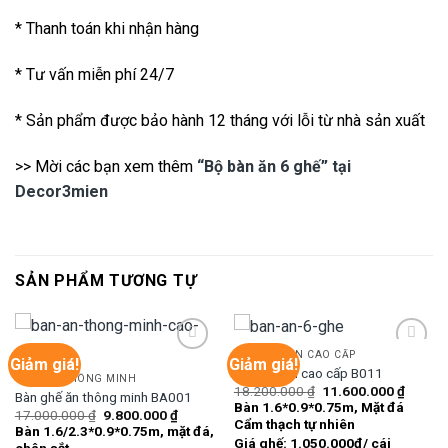
* Thanh toán khi nhận hàng
* Tư vấn miễn phí 24/7
* Sản phẩm được bảo hành 12 tháng với lỗi từ nhà sản xuất
>> Mời các bạn xem thêm
“Bộ bàn ăn 6 ghế” tại
Decor3mien
SẢN PHẨM TƯƠNG TỰ
BÀN GHẾ ĂN CAO CẤP
Giảm giá!
Giảm giá!
Bàn ghế ăn cao cấp B011
BÀN ĂN THÔNG MINH
Giá
Giá
18.200.000
₫
11.600.000
₫
Bàn ghế ăn thông minh BA001
Add to
Add to
gốc
hiện
Bàn 1.6*0.9*0.75m, Mặt đá
wishlist
wishlist
Giá
Giá
17.000.000
₫
9.800.000
₫
là:
tại
Cẩm thạch tự nhiên
gốc
hiện
18.200.000 ₫.
là:
Bàn 1.6/2.3*0.9*0.75m, mặt đá,
là:
tại
11.600
Giá ghế: 1.050.000đ/ cái