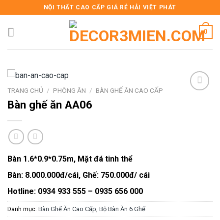
Skip
NỘI THẤT CAO CẤP GIÁ RẺ HẢI VIỆT PHÁT
to
content
0
TRANG CHỦ
/
PHÒNG ĂN
/
BÀN GHẾ ĂN CAO CẤP
Bàn ghế ăn AA06
Add to
wishlist
Bàn 1.6*0.9*0.75m, Mặt đá tinh thể
Bàn: 8.000.000đ/cái, Ghế: 750.000đ/ cái
Hotline: 0934 933 555 – 0935 656 000
Danh mục:
Bàn Ghế Ăn Cao Cấp
,
Bộ Bàn Ăn 6 Ghế