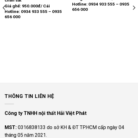
chân sắt
17.000.000 ₫.
là:
Hotline: 0934 933 555 – 0935
9.800.000 ₫.
Giá ghế: 950.000đ/ Cái
656 000
Hotline: 0934 933 555 – 0935
656 000
THÔNG TIN LIÊN HỆ
Công ty TNHH nội thất Hải Việt Phát
MST:
0316838133 do sở KH & ĐT TP.HCM cấp ngày 04
tháng 05 năm 2021.