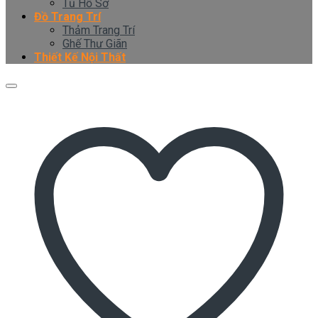
Tủ Hồ Sơ
Đồ Trang Trí
Thảm Trang Trí
Ghế Thư Giãn
Thiết Kế Nội Thất