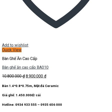
Add to wishlist
Quick View
Bàn Ghế Ăn Cao Cấp
Bàn ghế ăn cao cấp BA010
Giá
Giá
10.800.000
₫
8.900.000
₫
gốc
hiện
là:
tại
Bàn 1.4*0.8*0.75m, Mặt đá Ceramic
10.800.000 ₫.
là:
8.900.000 ₫.
Giá ghế: 1.450.000đ/ cái
Hotline: 0934 933 555 – 0935 656 000