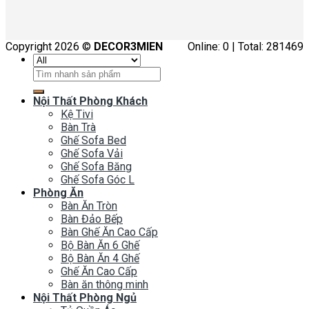
Copyright 2026 ©
DECOR3MIEN
Online: 0 | Total: 281469
Tìm
kiếm:
Nội Thất Phòng Khách
Kệ Tivi
Bàn Trà
Ghế Sofa Bed
Ghế Sofa Vải
Ghế Sofa Băng
Ghế Sofa Góc L
Phòng Ăn
Bàn Ăn Tròn
Bàn Đảo Bếp
Bàn Ghế Ăn Cao Cấp
Bộ Bàn Ăn 6 Ghế
Bộ Bàn Ăn 4 Ghế
Ghế Ăn Cao Cấp
Bàn ăn thông minh
Nội Thất Phòng Ngủ