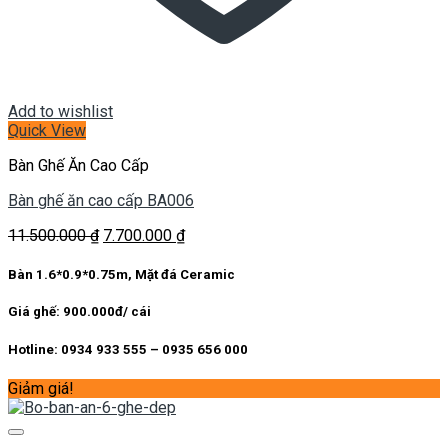
Add to wishlist
Quick View
Bàn Ghế Ăn Cao Cấp
Bàn ghế ăn cao cấp BA006
Giá
Giá
11.500.000
₫
7.700.000
₫
gốc
hiện
là:
tại
Bàn 1.6*0.9*0.75m, Mặt đá Ceramic
11.500.000 ₫.
là:
7.700.000 ₫.
Giá ghế: 900.000đ/ cái
Hotline: 0934 933 555 – 0935 656 000
Giảm giá!