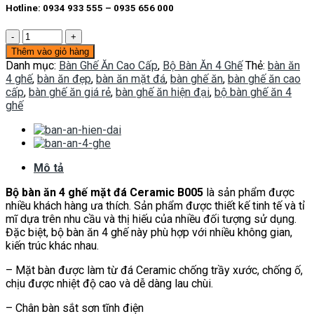
Hotline: 0934 933 555 – 0935 656 000
Bàn
ghế
Thêm vào giỏ hàng
ăn
Danh mục:
Bàn Ghế Ăn Cao Cấp
,
Bộ Bàn Ăn 4 Ghế
Thẻ:
bàn ăn
B005
4 ghế
,
bàn ăn đẹp
,
bàn ăn mặt đá
,
bàn ghế ăn
,
bàn ghế ăn cao
số
cấp
,
bàn ghế ăn giá rẻ
,
bàn ghế ăn hiện đại
,
bộ bàn ghế ăn 4
lượng
ghế
Mô tả
Bộ bàn ăn 4 ghế mặt đá Ceramic B005
là sản phẩm được
nhiều khách hàng ưa thích. Sản phẩm được thiết kế tinh tế và tỉ
mĩ dựa trên nhu cầu và thị hiếu của nhiều đối tượng sử dụng.
Đặc biệt, bộ bàn ăn 4 ghế này phù hợp với nhiều không gian,
kiến trúc khác nhau.
– Mặt bàn được làm từ đá Ceramic chống trầy xước, chống ố,
chịu được nhiệt độ cao và dễ dàng lau chùi.
– Chân bàn sắt sơn tĩnh điện