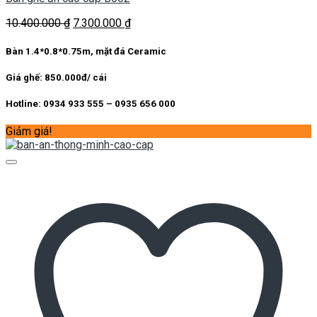
Giá
Giá
10.400.000
₫
7.300.000
₫
gốc
hiện
là:
tại
Bàn 1.4*0.8*0.75m, mặt đá Ceramic
10.400.000 ₫.
là:
7.300.000 ₫.
Giá ghế: 850.000đ/ cái
Hotline: 0934 933 555 – 0935 656 000
Giảm giá!