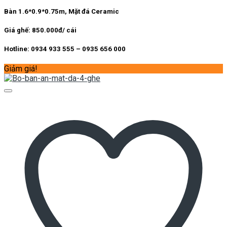
gốc
hiện
là:
tại
Bàn 1.6*0.9*0.75m, Mặt đá Ceramic
11.200.000 ₫.
là:
7.400.000 ₫.
Giá ghế: 850.000đ/ cái
Hotline: 0934 933 555 – 0935 656 000
Giảm giá!