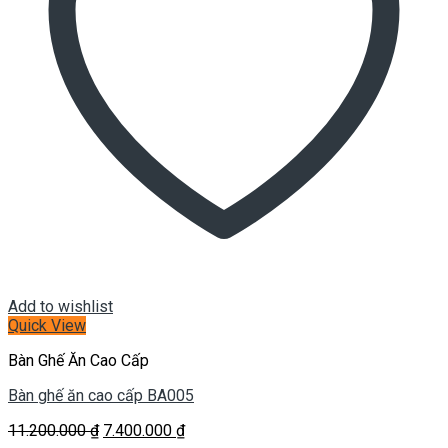
Add to wishlist
Quick View
Bàn Ghế Ăn Cao Cấp
Bàn ghế ăn cao cấp BA005
Giá
Giá
11.200.000
₫
7.400.000
₫