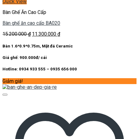
Quick View
Bàn Ghế Ăn Cao Cấp
Bàn ghế ăn cao cấp BA020
Giá
Giá
15.200.000
₫
11.300.000
₫
gốc
hiện
là:
tại
Bàn 1.6*0.9*0.75m, Mặt đá Ceramic
15.200.000 ₫.
là:
11.300.000 ₫.
Giá ghế: 900.000đ/ cái
Hotline: 0934 933 555 – 0935 656 000
Giảm giá!