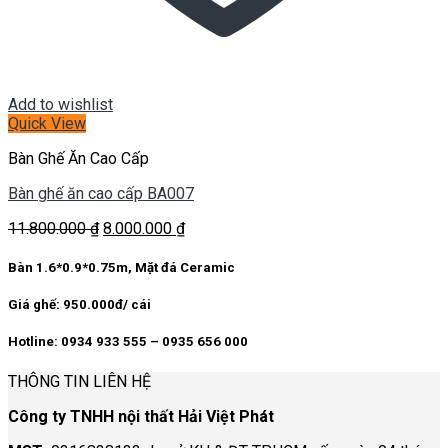
Add to wishlist
Quick View
Bàn Ghế Ăn Cao Cấp
Bàn ghế ăn cao cấp BA007
Giá
Giá
11.800.000
₫
8.000.000
₫
gốc
hiện
là:
tại
Bàn 1.6*0.9*0.75m, Mặt đá Ceramic
11.800.000 ₫.
là:
8.000.000 ₫.
Giá ghế: 950.000đ/ cái
Hotline: 0934 933 555 – 0935 656 000
THÔNG TIN LIÊN HỆ
Công ty TNHH nội thất Hải Việt Phát