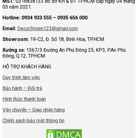
MST:
0316838133 do sở KH & ĐT TP.HCM cấp ngày 04 tháng
05 năm 2021.
Hotline:
0934 933 555 – 0935 656 000
Email:
Decor3mien123@gmail.com
Showroom:
19-C2, Đ. Số 18, Bình Hòa, TP.HCM
Xưởng sx:
1367/3 Đường An Phú Đông 25, KP3, P.An Phú
Đông, Q.12, TP.HCM
HỖ TRỢ KHÁCH HÀNG
Quy trình làm việc
Bảo hành – Đổi trả
Hình thức thanh toán
Vận chuyển – Giao nhận hàng
Chính sách bảo mật thông tin