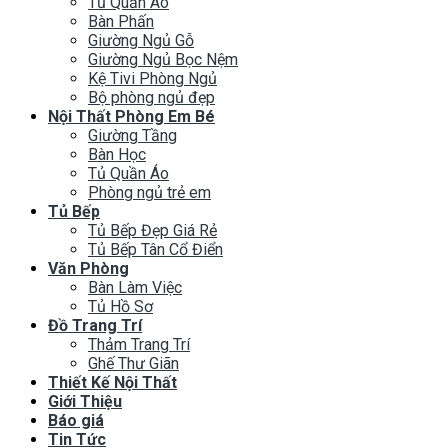
Tủ Quần Áo
Bàn Phấn
Giường Ngủ Gỗ
Giường Ngủ Bọc Nệm
Kệ Tivi Phòng Ngủ
Bộ phòng ngủ đẹp
Nội Thất Phòng Em Bé
Giường Tầng
Bàn Học
Tủ Quần Áo
Phòng ngủ trẻ em
Tủ Bếp
Tủ Bếp Đẹp Giá Rẻ
Tủ Bếp Tân Cổ Điển
Văn Phòng
Bàn Làm Việc
Tủ Hồ Sơ
Đồ Trang Trí
Thảm Trang Trí
Ghế Thư Giãn
Thiết Kế Nội Thất
Giới Thiệu
Báo giá
Tin Tức