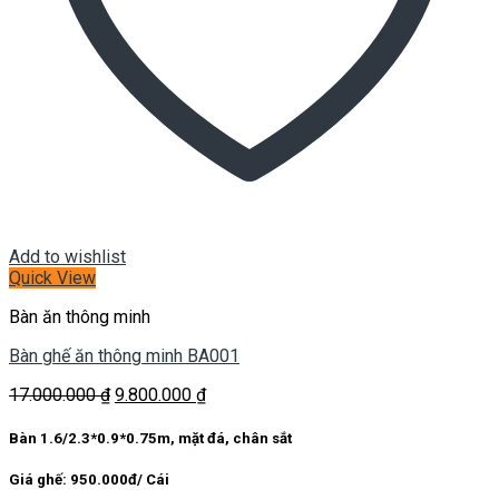
Add to wishlist
Quick View
Bàn ăn thông minh
Bàn ghế ăn thông minh BA001
Giá
Giá
17.000.000
₫
9.800.000
₫
gốc
hiện
là:
tại
Bàn 1.6/2.3*0.9*0.75m, mặt đá, chân sắt
17.000.000 ₫.
là:
9.800.000 ₫.
Giá ghế: 950.000đ/ Cái