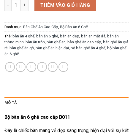
Bàn ghế ăn cao cấp B011 số lượng
THÊM VÀO GIỎ HÀNG
Danh mục:
Bàn Ghế Ăn Cao Cấp
,
Bộ Bàn Ăn 6 Ghế
Thẻ:
bàn ăn 4 ghế
,
bàn ăn 6 ghế
,
bàn ăn đẹp
,
bàn ăn mặt đá
,
bàn ăn
thông minh
,
bàn ăn tròn
,
bàn ghế ăn
,
bàn ghế ăn cao cấp
,
bàn ghế ăn giá
rẻ
,
bàn ghế ăn gỗ
,
bàn ghế ăn hiện đại
,
bộ bàn ghế ăn 4 ghế
,
bộ bàn ghế
ăn 6 ghế
MÔ TẢ
Bộ bàn ăn 6 ghế cao cấp B011
Đây là chiếc bàn mang vẻ đẹp sang trọng, hiện đại với sự kết