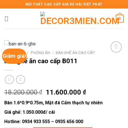
Skip
NỘI THẤT CAO CẤP GIÁ RẺ HẢI VIỆT PHÁT
to
content
0
TRANG CHỦ
/
PHÒNG ĂN
/
BÀN GHẾ ĂN CAO CẤP
Giảm giá!
Bàn ghế ăn cao cấp B011
Add to
wishlist
Giá
Giá
18.200.000
11.600.000
₫
₫
gốc
hiện
Bàn 1.6*0.9*0.75m, Mặt đá Cẩm thạch tự nhiên
là:
tại
18.200.000 ₫.
là:
Giá ghế: 1.050.000đ/ cái
11.600.000 ₫
Hotline: 0934 933 555 – 0935 656 000