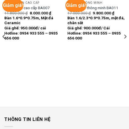
BÀN GHẾ ĂN CAO CẤP
BÀN ĂN THÔNG MINH
Giảm giá!
Giảm giá!
Bàn ghế ăn cao cấp BA007
Bàn ghế ăn thông minh BA011
Giá
Giá
Giá
Giá
11.800.000
₫
8.000.000
₫
17.000.000
₫
9.800.000
₫
Add to
Add to
gốc
hiện
gốc
hiện
Bàn 1.6*0.9*0.75m, Mặt đá
Bàn 1.6/2.3*0.9*0.75m, mặt đá,
wishlist
wishlist
là:
tại
là:
tại
Ceramic
chân sắt
11.800.000 ₫.
là:
17.000.000 ₫.
là:
8.000.000 ₫.
9.800.00
Giá ghế: 950.000đ/ cái
Giá ghế: 900.000đ/ Cái
Hotline: 0934 933 555 – 0935
Hotline: 0934 933 555 – 0935
656 000
656 000
000 ₫.
THÔNG TIN LIÊN HỆ