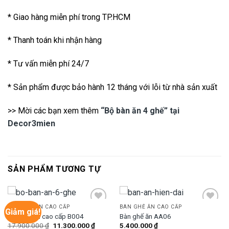
* Giao hàng miễn phí trong TP.HCM
* Thanh toán khi nhận hàng
* Tư vấn miễn phí 24/7
* Sản phẩm được bảo hành 12 tháng với lỗi từ nhà sản xuất
>> Mời các bạn xem thêm
“Bộ bàn ăn 4 ghế” tại
Decor3mien
SẢN PHẨM TƯƠNG TỰ
BÀN GHẾ ĂN CAO CẤP
BÀN GHẾ ĂN CAO CẤP
Giảm giá!
Bàn ghế ăn cao cấp B004
Bàn ghế ăn AA06
Giá
Giá
17.900.000
₫
11.300.000
₫
5.400.000
₫