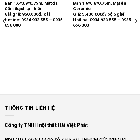
Add to
Add to
gốc
hiện
Bàn 1.6*0.9*0.75m, Mặt đá
Bàn 1.6*0.8*0.75m, Mặt đá
wishlist
wishlist
là:
tại
Cẩm thạch tự nhiên
Ceramic
17.900.000 ₫.
là:
11.300.000 ₫.
Giá ghế: 950.000đ/ cái
Giá: 5.400.000đ/ bộ 6 ghế
Hotline: 0934 933 555 – 0935
Hotline: 0934 933 555 – 0935
656 000
656 000
000 ₫.
THÔNG TIN LIÊN HỆ
Công ty TNHH nội thất Hải Việt Phát
MST:
0316838133 do sở KH & ĐT TP.HCM cấp ngày 04