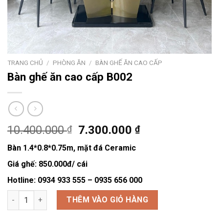
TRANG CHỦ
/
PHÒNG ĂN
/
BÀN GHẾ ĂN CAO CẤP
Bàn ghế ăn cao cấp B002
Giá
Giá
10.400.000
7.300.000
₫
₫
gốc
hiện
Bàn 1.4*0.8*0.75m, mặt đá Ceramic
là:
tại
10.400.000 ₫.
là:
Giá ghế: 850.000đ/ cái
7.300.000 ₫.
Hotline: 0934 933 555 – 0935 656 000
Bàn ghế ăn cao cấp B002 số lượng
THÊM VÀO GIỎ HÀNG