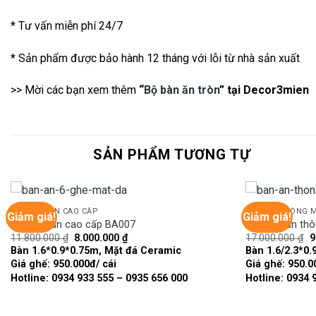
* Tư vấn miễn phí 24/7
* Sản phẩm được bảo hành 12 tháng với lỗi từ nhà sản xuất
>> Mời các bạn xem thêm
“
Bộ bàn ăn tròn
” tại Decor3mien
SẢN PHẨM TƯƠNG TỰ
BÀN GHẾ ĂN CAO CẤP
BÀN ĂN THÔNG 
Giảm giá!
Giảm giá!
Bàn ghế ăn cao cấp BA007
Bàn ghế ăn th
Giá
Giá
G
11.800.000
₫
8.000.000
₫
17.000.000
₫
9
Add to
gốc
hiện
g
Bàn 1.6*0.9*0.75m, Mặt đá Ceramic
Bàn 1.6/2.3*0.
wishlist
là:
tại
là
Giá ghế: 950.000đ/ cái
Giá ghế: 950.0
11.800.000 ₫.
là:
1
8.000.000 ₫.
Hotline: 0934 933 555 – 0935 656 000
Hotline: 0934 