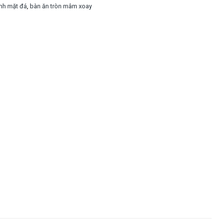
nh mặt đá
,
bàn ăn tròn mâm xoay