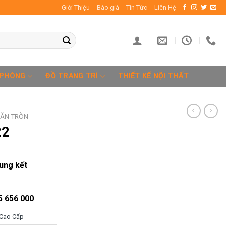
Giới Thiệu
Báo giá
Tin Tức
Liên Hệ
 PHÒNG
ĐỒ TRANG TRÍ
THIẾT KẾ NỘI THẤT
 ĂN TRÒN
22
ung kết
5 656 000
 Cao Cấp