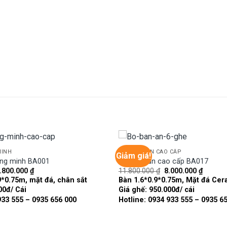
MINH
BÀN GHẾ ĂN CAO CẤP
Giảm giá!
ông minh BA001
Bàn ghế ăn cao cấp BA017
iá
Giá
Giá
Giá
.800.000
₫
11.800.000
₫
8.000.000
₫
Add to
ốc
hiện
gốc
hiện
9*0.75m, mặt đá, chân sắt
Bàn 1.6*0.9*0.75m, Mặt đá Cer
wishlist
:
tại
là:
tại
00đ/ Cái
Giá ghế: 950.000đ/ cái
7.000.000 ₫.
là:
11.800.000 ₫.
là:
9.800.000 ₫.
8.000.0
933 555 – 0935 656 000
Hotline: 0934 933 555 – 0935 6