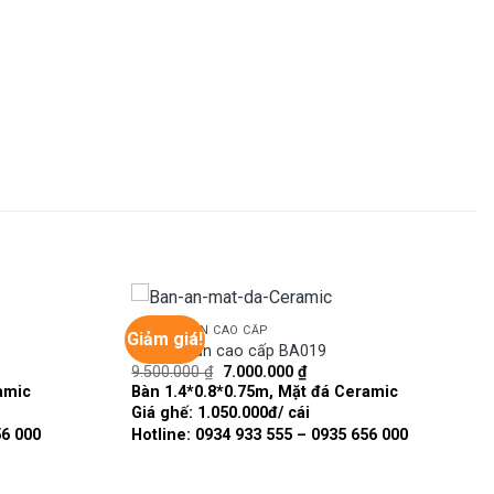
BÀN GHẾ ĂN CAO CẤP
Giảm giá!
Bàn ghế ăn cao cấp BA019
Giá
Giá
9.500.000
₫
7.000.000
₫
Add to
Add to
gốc
hiện
amic
Bàn 1.4*0.8*0.75m, Mặt đá Ceramic
wishlist
wishlist
là:
tại
Giá ghế: 1.050.000đ/ cái
9.500.000 ₫.
là:
00 ₫.
7.000.000 ₫.
56 000
Hotline: 0934 933 555 – 0935 656 000