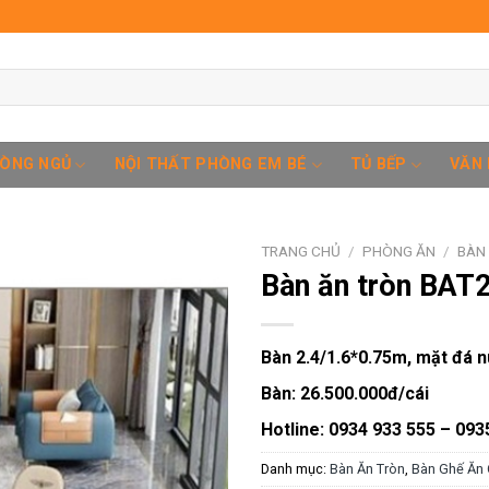
HÒNG NGỦ
NỘI THẤT PHÒNG EM BÉ
TỦ BẾP
VĂN
TRANG CHỦ
/
PHÒNG ĂN
/
BÀN
Bàn ăn tròn BAT
Add to
Bàn 2.4/1.6*0.75m, mặt đá n
wishlist
Bàn:
26.500.000đ/cái
Hotline:
0934 933 555 – 093
Danh mục:
Bàn Ăn Tròn
,
Bàn Ghế Ăn