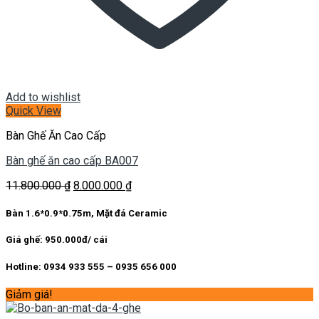
Add to wishlist
Quick View
Bàn Ghế Ăn Cao Cấp
Bàn ghế ăn cao cấp BA007
Giá
Giá
11.800.000
₫
8.000.000
₫
gốc
hiện
là:
tại
Bàn 1.6*0.9*0.75m, Mặt đá Ceramic
11.800.000 ₫.
là:
8.000.000 ₫.
Giá ghế: 950.000đ/ cái
Hotline: 0934 933 555 – 0935 656 000
Giảm giá!