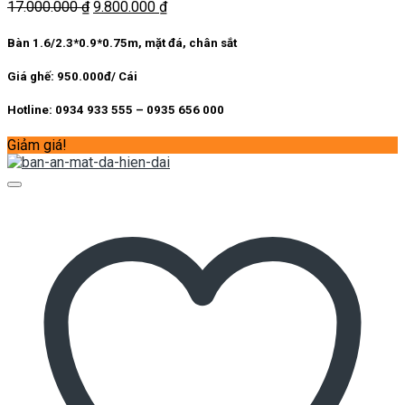
Giá
Giá
17.000.000
₫
9.800.000
₫
gốc
hiện
là:
tại
Bàn 1.6/2.3*0.9*0.75m, mặt đá, chân sắt
17.000.000 ₫.
là:
9.800.000 ₫.
Giá ghế: 950.000đ/ Cái
Hotline: 0934 933 555 – 0935 656 000
Giảm giá!