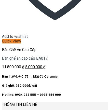
Add to wishlist
Quick View
Bàn Ghế Ăn Cao Cấp
Bàn ghế ăn cao cấp BA017
Giá
Giá
11.800.000
₫
8.000.000
₫
gốc
hiện
là:
tại
Bàn 1.6*0.9*0.75m, Mặt đá Ceramic
11.800.000 ₫.
là:
8.000.000 ₫.
Giá ghế: 950.000đ/ cái
Hotline: 0934 933 555 – 0935 656 000
THÔNG TIN LIÊN HỆ