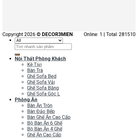
Copyright 2026 ©
DECOR3MIEN
Online: 1 | Total: 281510
Tìm
kiếm:
Nội Thất Phòng Khách
Kệ Tivi
Bàn Trà
Ghế Sofa Bed
Ghế Sofa Vải
Ghế Sofa Băng
Ghế Sofa Góc L
Phòng Ăn
Bàn Ăn Tròn
Bàn Đảo Bếp
Bàn Ghế Ăn Cao Cấp
Bộ Bàn Ăn 6 Ghế
Bộ Bàn Ăn 4 Ghế
Ghế Ăn Cao Cấp