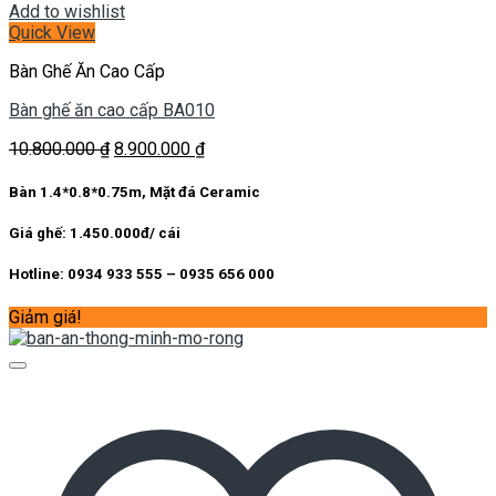
Add to wishlist
Quick View
Bàn Ghế Ăn Cao Cấp
Bàn ghế ăn cao cấp BA010
Giá
Giá
10.800.000
₫
8.900.000
₫
gốc
hiện
là:
tại
Bàn 1.4*0.8*0.75m, Mặt đá Ceramic
10.800.000 ₫.
là:
8.900.000 ₫.
Giá ghế: 1.450.000đ/ cái
Hotline: 0934 933 555 – 0935 656 000
Giảm giá!