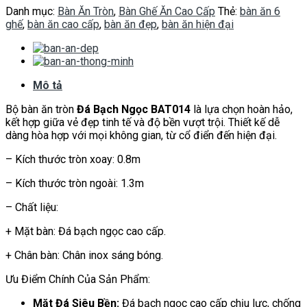
Danh mục:
Bàn Ăn Tròn
,
Bàn Ghế Ăn Cao Cấp
Thẻ:
bàn ăn 6
ghế
,
bàn ăn cao cấp
,
bàn ăn đẹp
,
bàn ăn hiện đại
Mô tả
Bộ bàn ăn tròn
Đá Bạch Ngọc BAT014
là lựa chọn hoàn hảo,
kết hợp giữa vẻ đẹp tinh tế và độ bền vượt trội. Thiết kế dễ
dàng hòa hợp với mọi không gian, từ cổ điển đến hiện đại.
– Kích thước tròn xoay: 0.8m
– Kích thước tròn ngoài: 1.3m
– Chất liệu:
+ Mặt bàn: Đá bạch ngọc cao cấp.
+ Chân bàn: Chân inox sáng bóng.
Ưu Điểm Chính Của Sản Phẩm:
Mặt Đá Siêu Bền:
Đá bạch ngọc cao cấp chịu lực, chống