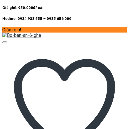
9.300.000 ₫.
là:
6.800.000 ₫.
Giá ghế: 950.000đ/ cái
Hotline: 0934 933 555 – 0935 656 000
Giảm giá!