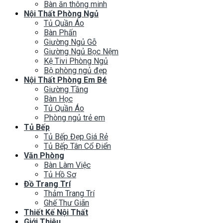
Bàn ăn thông minh
Nội Thất Phòng Ngủ
Tủ Quần Áo
Bàn Phấn
Giường Ngủ Gỗ
Giường Ngủ Bọc Nệm
Kệ Tivi Phòng Ngủ
Bộ phòng ngủ đẹp
Nội Thất Phòng Em Bé
Giường Tầng
Bàn Học
Tủ Quần Áo
Phòng ngủ trẻ em
Tủ Bếp
Tủ Bếp Đẹp Giá Rẻ
Tủ Bếp Tân Cổ Điển
Văn Phòng
Bàn Làm Việc
Tủ Hồ Sơ
Đồ Trang Trí
Thảm Trang Trí
Ghế Thư Giãn
Thiết Kế Nội Thất
Giới Thiệu