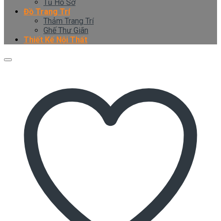
Tủ Hồ Sơ
Đồ Trang Trí
Thảm Trang Trí
Ghế Thư Giãn
Thiết Kế Nội Thất