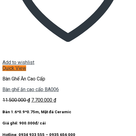
Add to wishlist
Quick View
Bàn Ghế Ăn Cao Cấp
Bàn ghế ăn cao cấp BA006
Giá
Giá
11.500.000
₫
7.700.000
₫
gốc
hiện
là:
tại
Bàn 1.6*0.9*0.75m, Mặt đá Ceramic
11.500.000 ₫.
là:
7.700.000 ₫.
Giá ghế: 900.000đ/ cái
Hotline: 0934 933 555 – 0935 656 000