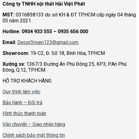
Công ty TNHH nội thất Hải Việt Phát
MST:
0316838133 do sở KH & ĐT TP.HCM cấp ngày 04 tháng
05 năm 2021.
Hotline:
0934 933 555 – 0935 656 000
Email:
Decor3mien123@gmail.com
Showroom:
19-C2, Đ. Số 18, Bình Hòa, TP.HCM
Xưởng sx:
1367/3 Đường An Phú Đông 25, KP3, P.An Phú
Đông, Q.12, TP.HCM
HỖ TRỢ KHÁCH HÀNG
Quy trình làm việc
Bảo hành – Đổi trả
Hình thức thanh toán
Vận chuyển – Giao nhận hàng
Chính sách bảo mật thông tin