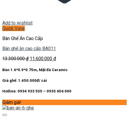
Add to wishlist
Quick View
Bàn Ghế Ăn Cao Cấp
Bàn ghế ăn cao cấp BA011
Giá
Giá
13.300.000
₫
11.600.000
₫
gốc
hiện
là:
tại
Bàn 1.6*0.9*0.75m, Mặt đá Ceramic
13.300.000 ₫.
là:
11.600.000 ₫.
Giá ghế: 1.450.000đ/ cái
Hotline: 0934 933 555 – 0935 656 000
Giảm giá!