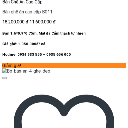
Bàn Ghế Ăn Cao Cấp
Bàn ghế ăn cao cấp B011
Giá
Giá
18.200.000
₫
11.600.000
₫
gốc
hiện
là:
tại
Bàn 1.6*0.9*0.75m, Mặt đá Cẩm thạch tự nhiên
18.200.000 ₫.
là:
11.600.000 ₫.
Giá ghế: 1.050.000đ/ cái
Hotline: 0934 933 555 – 0935 656 000
Giảm giá!