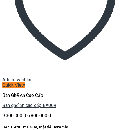
Add to wishlist
Quick View
Bàn Ghế Ăn Cao Cấp
Bàn ghế ăn cao cấp BA009
Giá
Giá
9.300.000
₫
6.800.000
₫
gốc
hiện
là:
tại
Bàn 1.4*0.8*0.75m, Mặt đá Ceramic