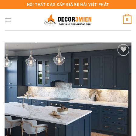
Skip
NỘI THẤT CAO CẤP GIÁ RẺ HẢI VIỆT PHÁT
to
content
0
Add to
wishlist