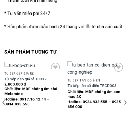
* Thanh toán khi nhận hàng
* Tư vấn miễn phí 24/7
* Sản phẩm được bảo hành 24 tháng với lỗi từ nhà sản xuất
SẢN PHẨM TƯƠNG TỰ
TỦ BẾP ĐẸP GIÁ RẺ
Tủ bếp đẹp giá rẻ TB037
TỦ BẾP TÂN CỔ ĐIỂN
2.800.000
₫
Tủ bếp tân cổ điển TBCD003
Add to
Add to
Chất liệu: MDF chống ẩm phủ
wishlist
wishlist
Chất liệu: MDF chống ẩm sơn
Melamine
màu 2K
Hotline: 0917.16.12.14 –
Hotline: 0934 933 555 – 0935
0934.933.555
656 000