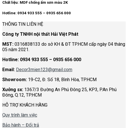
Chất liệu: MDF chống ẩm sơn màu 2K
Hotline: 0934 933 555 – 0935 656 000
THÔNG TIN LIÊN HỆ
Công ty TNHH nội thất Hải Việt Phát
MST:
0316838133 do sở KH & ĐT TP.HCM cấp ngày 04 tháng
05 năm 2021.
Hotline:
0934 933 555 – 0935 656 000
Email:
Decor3mien123@gmail.com
Showroom:
19-C2, Đ. Số 18, Bình Hòa, TP.HCM
Xưởng sx:
1367/3 Đường An Phú Đông 25, KP3, P.An Phú
Đông, Q.12, TP.HCM
HỖ TRỢ KHÁCH HÀNG
Quy trình làm việc
Bảo hành – Đổi trả