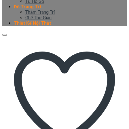
Tủ Hồ Sơ
Đồ Trang Trí
Thảm Trang Trí
Ghế Thư Giãn
Thiết Kế Nội Thất