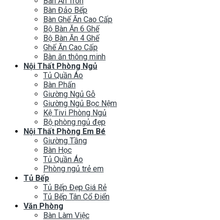
Bàn Ăn Tròn
Bàn Đảo Bếp
Bàn Ghế Ăn Cao Cấp
Bộ Bàn Ăn 6 Ghế
Bộ Bàn Ăn 4 Ghế
Ghế Ăn Cao Cấp
Bàn ăn thông minh
Nội Thất Phòng Ngủ
Tủ Quần Áo
Bàn Phấn
Giường Ngủ Gỗ
Giường Ngủ Bọc Nệm
Kệ Tivi Phòng Ngủ
Bộ phòng ngủ đẹp
Nội Thất Phòng Em Bé
Giường Tầng
Bàn Học
Tủ Quần Áo
Phòng ngủ trẻ em
Tủ Bếp
Tủ Bếp Đẹp Giá Rẻ
Tủ Bếp Tân Cổ Điển
Văn Phòng
Bàn Làm Việc