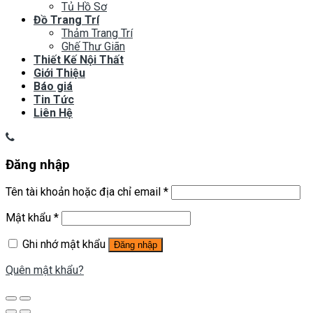
Tủ Hồ Sơ
Đồ Trang Trí
Thảm Trang Trí
Ghế Thư Giãn
Thiết Kế Nội Thất
Giới Thiệu
Báo giá
Tin Tức
Liên Hệ
Đăng nhập
Tên tài khoản hoặc địa chỉ email
*
Mật khẩu
*
Ghi nhớ mật khẩu
Đăng nhập
Quên mật khẩu?