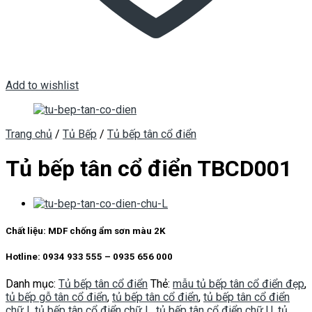
Add to wishlist
Trang chủ
/
Tủ Bếp
/
Tủ bếp tân cổ điển
Tủ bếp tân cổ điển TBCD001
Chất liệu: MDF chống ẩm sơn màu 2K
Hotline: 0934 933 555 – 0935 656 000
Danh mục:
Tủ bếp tân cổ điển
Thẻ:
mẫu tủ bếp tân cổ điển đẹp
,
tủ bếp gỗ tân cổ điển
,
tủ bếp tân cổ điển
,
tủ bếp tân cổ điển
chữ I
,
tủ bếp tân cổ điển chữ L
,
tủ bếp tân cổ điển chữ U
,
tủ