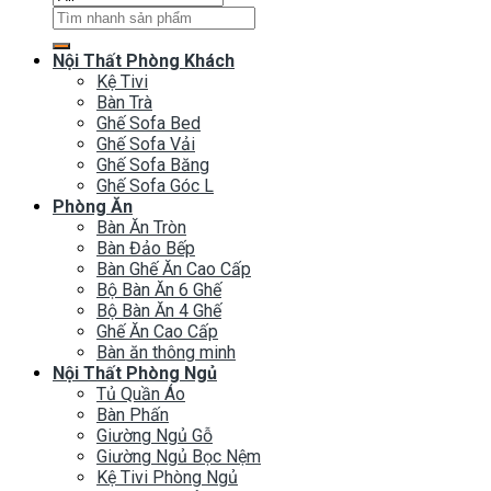
Tìm
kiếm:
Nội Thất Phòng Khách
Kệ Tivi
Bàn Trà
Ghế Sofa Bed
Ghế Sofa Vải
Ghế Sofa Băng
Ghế Sofa Góc L
Phòng Ăn
Bàn Ăn Tròn
Bàn Đảo Bếp
Bàn Ghế Ăn Cao Cấp
Bộ Bàn Ăn 6 Ghế
Bộ Bàn Ăn 4 Ghế
Ghế Ăn Cao Cấp
Bàn ăn thông minh
Nội Thất Phòng Ngủ
Tủ Quần Áo
Bàn Phấn
Giường Ngủ Gỗ
Giường Ngủ Bọc Nệm
Kệ Tivi Phòng Ngủ