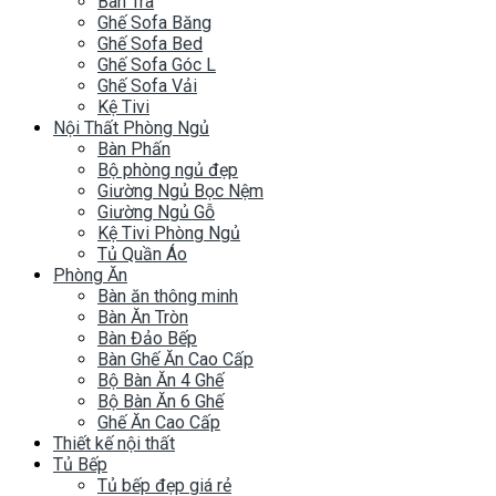
Bàn Trà
Ghế Sofa Băng
Ghế Sofa Bed
Ghế Sofa Góc L
Ghế Sofa Vải
Kệ Tivi
Nội Thất Phòng Ngủ
Bàn Phấn
Bộ phòng ngủ đẹp
Giường Ngủ Bọc Nệm
Giường Ngủ Gỗ
Kệ Tivi Phòng Ngủ
Tủ Quần Áo
Phòng Ăn
Bàn ăn thông minh
Bàn Ăn Tròn
Bàn Đảo Bếp
Bàn Ghế Ăn Cao Cấp
Bộ Bàn Ăn 4 Ghế
Bộ Bàn Ăn 6 Ghế
Ghế Ăn Cao Cấp
Thiết kế nội thất
Tủ Bếp
Tủ bếp đẹp giá rẻ