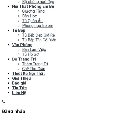
Bộ phòng ngủ đẹp
Nội Thất Phòng Em Bé
Giường Tầng
Bàn Học
Tủ Quần Áo
Phòng ngủ trẻ em
Tủ Bếp
Tủ Bếp Đẹp Giá Rẻ
Tủ Bếp Tân Cổ Điển
Văn Phòng
Bàn Làm Việc
Tủ Hồ Sơ
Đồ Trang Trí
Thảm Trang Trí
Ghế Thư Giãn
Thiết Kế Nội Thất
Giới Thiệu
Báo giá
Tin Tức
Liên Hệ
Đăng nhập