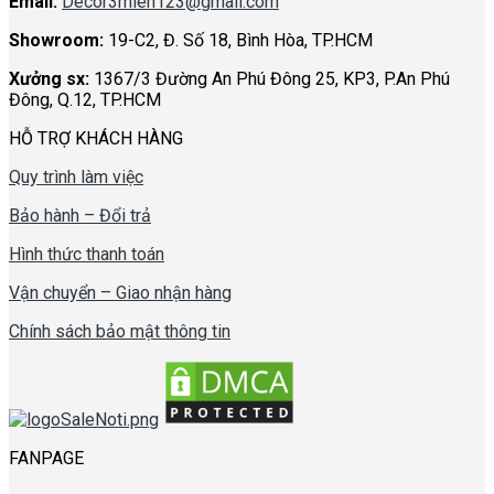
Email:
Decor3mien123@gmail.com
Showroom:
19-C2, Đ. Số 18, Bình Hòa, TP.HCM
Xưởng sx:
1367/3 Đường An Phú Đông 25, KP3, P.An Phú
Đông, Q.12, TP.HCM
HỖ TRỢ KHÁCH HÀNG
Quy trình làm việc
Bảo hành – Đổi trả
Hình thức thanh toán
Vận chuyển – Giao nhận hàng
Chính sách bảo mật thông tin
FANPAGE