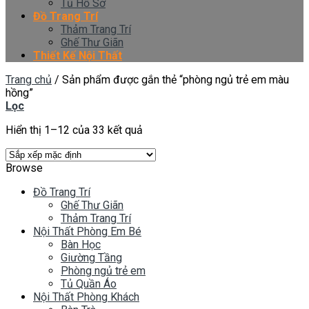
Tủ Hồ Sơ
Đồ Trang Trí
Thảm Trang Trí
Ghế Thư Giãn
Thiết Kế Nội Thất
Trang chủ
/
Sản phẩm được gắn thẻ “phòng ngủ trẻ em màu
hồng”
Lọc
Hiển thị 1–12 của 33 kết quả
Browse
Đồ Trang Trí
Ghế Thư Giãn
Thảm Trang Trí
Nội Thất Phòng Em Bé
Bàn Học
Giường Tầng
Phòng ngủ trẻ em
Tủ Quần Áo
Nội Thất Phòng Khách