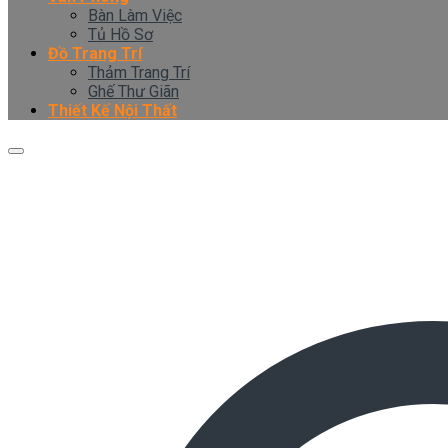
Bàn Làm Việc
Tủ Hồ Sơ
Đồ Trang Trí
Thảm Trang Trí
Ghế Thư Giãn
Thiết Kế Nội Thất