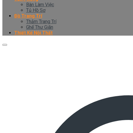
Bàn Làm Việc
Tủ Hồ Sơ
Đồ Trang Trí
Thảm Trang Trí
Ghế Thư Giãn
Thiết Kế Nội Thất