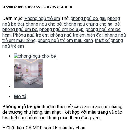
Hotline: 0934 933 555 – 0935 656 000
Danh mục:
Phòng ngủ trẻ em
Thẻ:
phòng ngủ bé gái
,
phòng
ngủ bé trai
,
phòng ngủ cho bé
,
phòng ngủ chung cho hai bé
,
phòng ngủ em bé
,
phòng ngủ em bé đẹp
,
phòng ngủ em bé
hcm
,
Phòng ngủ trẻ em
,
phòng ngủ trẻ em hiện đại
,
phòng ngủ
trẻ em màu hồng
,
phòng ngủ trẻ em màu xanh
,
thiết kế phòng
ngủ trẻ em
Mô tả
Phòng ngủ bé gái
thường thiên về các gam màu nhẹ nhàng,
dễ thương như hồng, tím nhạt… kết hợp với màu trắng và các
họa tiết nhí nhảnh cho không gian thêm đáng yêu.
– Chất liệu: Gỗ MDF sơn 2K màu tùy chọn