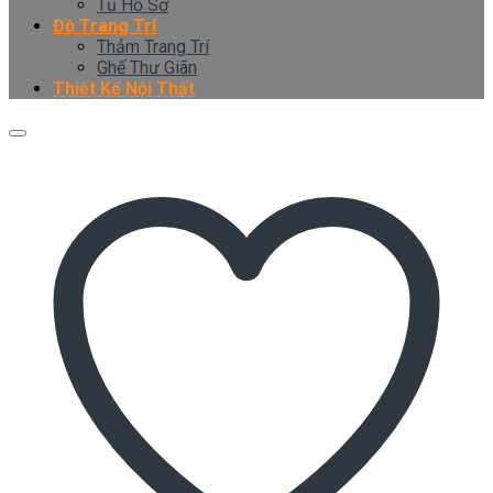
Tủ Hồ Sơ
Đồ Trang Trí
Thảm Trang Trí
Ghế Thư Giãn
Thiết Kế Nội Thất