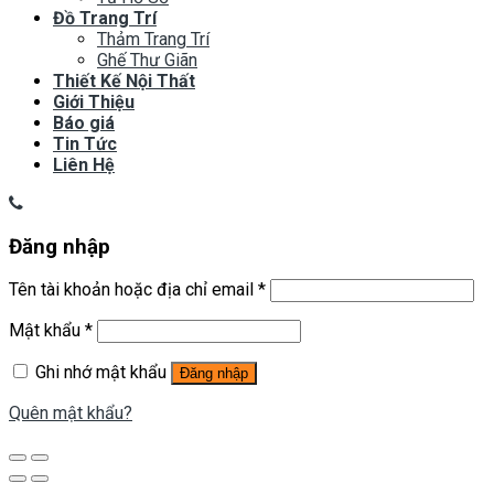
Đồ Trang Trí
Thảm Trang Trí
Ghế Thư Giãn
Thiết Kế Nội Thất
Giới Thiệu
Báo giá
Tin Tức
Liên Hệ
Đăng nhập
Tên tài khoản hoặc địa chỉ email
*
Mật khẩu
*
Ghi nhớ mật khẩu
Đăng nhập
Quên mật khẩu?