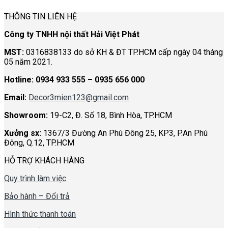
THÔNG TIN LIÊN HỆ
Công ty TNHH nội thất Hải Việt Phát
MST:
0316838133 do sở KH & ĐT TP.HCM cấp ngày 04 tháng
05 năm 2021.
Hotline:
0934 933 555 – 0935 656 000
Email:
Decor3mien123@gmail.com
Showroom:
19-C2, Đ. Số 18, Bình Hòa, TP.HCM
Xưởng sx:
1367/3 Đường An Phú Đông 25, KP3, P.An Phú
Đông, Q.12, TP.HCM
HỖ TRỢ KHÁCH HÀNG
Quy trình làm việc
Bảo hành – Đổi trả
Hình thức thanh toán