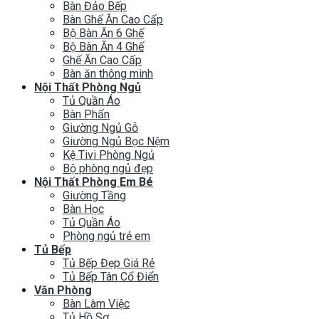
Bàn Đảo Bếp
Bàn Ghế Ăn Cao Cấp
Bộ Bàn Ăn 6 Ghế
Bộ Bàn Ăn 4 Ghế
Ghế Ăn Cao Cấp
Bàn ăn thông minh
Nội Thất Phòng Ngủ
Tủ Quần Áo
Bàn Phấn
Giường Ngủ Gỗ
Giường Ngủ Bọc Nệm
Kệ Tivi Phòng Ngủ
Bộ phòng ngủ đẹp
Nội Thất Phòng Em Bé
Giường Tầng
Bàn Học
Tủ Quần Áo
Phòng ngủ trẻ em
Tủ Bếp
Tủ Bếp Đẹp Giá Rẻ
Tủ Bếp Tân Cổ Điển
Văn Phòng
Bàn Làm Việc
Tủ Hồ Sơ