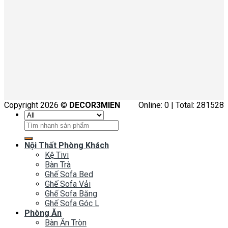
Copyright 2026 ©
DECOR3MIEN
Online: 0 | Total: 281528
Tìm
kiếm:
Nội Thất Phòng Khách
Kệ Tivi
Bàn Trà
Ghế Sofa Bed
Ghế Sofa Vải
Ghế Sofa Băng
Ghế Sofa Góc L
Phòng Ăn
Bàn Ăn Tròn