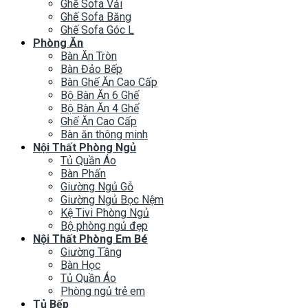
Ghế Sofa Vải
Ghế Sofa Băng
Ghế Sofa Góc L
Phòng Ăn
Bàn Ăn Tròn
Bàn Đảo Bếp
Bàn Ghế Ăn Cao Cấp
Bộ Bàn Ăn 6 Ghế
Bộ Bàn Ăn 4 Ghế
Ghế Ăn Cao Cấp
Bàn ăn thông minh
Nội Thất Phòng Ngủ
Tủ Quần Áo
Bàn Phấn
Giường Ngủ Gỗ
Giường Ngủ Bọc Nệm
Kệ Tivi Phòng Ngủ
Bộ phòng ngủ đẹp
Nội Thất Phòng Em Bé
Giường Tầng
Bàn Học
Tủ Quần Áo
Phòng ngủ trẻ em
Tủ Bếp