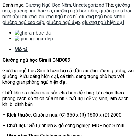
Danh mục:
Giường Ngủ Bọc Nệm
,
Uncategorized
Thẻ:
giường
ngủ
,
giường ngủ bọc da
,
giường ngủ bọc nệm
,
giường ngủ bọc
nệm đầu giường
,
giường ngủ bọc nỉ
,
giường ngủ bọc simili
,
giường ngủ cao cấp
,
giường ngủ đẹp
,
giường ngủ hiện đại
Mô tả
Giường ngủ bọc Simili GNB009
Giường ngủ bọc Simili toàn bộ cả đầu giường, đuôi giường, vai
giường. Kiểu dáng hiện đại, cá tính, sang trọng phù hợp với
không gian phòng ngủ hiện đại.
Chất liệu có nhiều màu sắc cho bạn dễ dàng lựa chọn theo
phong cách sở thích của mình. Chất liệu dễ vệ sinh, làm sạch
khi bị dính bẩn.
– Kích thước:
Giường ngủ: (C) 350 x (R) 1600 x (D) 2000
– Chất liệu:
Gỗ tự nhiên & gỗ công nghiệp MDF bọc Simili