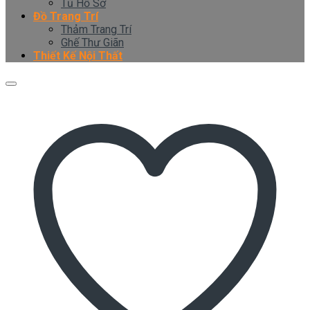
Tủ Hồ Sơ
Đồ Trang Trí
Thảm Trang Trí
Ghế Thư Giãn
Thiết Kế Nội Thất