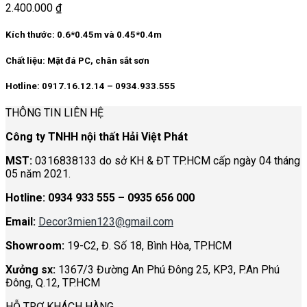
2.400.000
₫
Kích thước: 0.6*0.45m và 0.45*0.4m
Chất liệu: Mặt đá PC, chân sắt sơn
Hotline: 0917.16.12.14 – 0934.933.555
THÔNG TIN LIÊN HỆ
Công ty TNHH nội thất Hải Việt Phát
MST:
0316838133 do sở KH & ĐT TP.HCM cấp ngày 04 tháng
05 năm 2021.
Hotline:
0934 933 555 – 0935 656 000
Email:
Decor3mien123@gmail.com
Showroom:
19-C2, Đ. Số 18, Bình Hòa, TP.HCM
Xưởng sx:
1367/3 Đường An Phú Đông 25, KP3, P.An Phú
Đông, Q.12, TP.HCM
HỖ TRỢ KHÁCH HÀNG