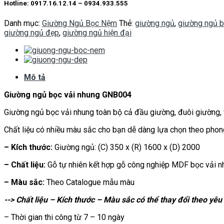
Hotline: 0917.16.12.14 – 0934.933.555
Danh mục:
Giường Ngủ Bọc Nệm
Thẻ:
giường ngủ
,
giường ngủ b
giường ngủ đẹp
,
giường ngủ hiện đại
Mô tả
Giường ngủ bọc vải nhung GNB004
Giường ngủ bọc vải nhung toàn bộ cả đầu giường, đuôi giường, va
Chất liệu có nhiều màu sắc cho bạn dễ dàng lựa chọn theo phong 
– Kích thước:
Giường ngủ: (C) 350 x (R) 1600 x (D) 2000
– Chất liệu:
Gỗ tự nhiên kết hợp gỗ công nghiệp MDF bọc vải n
– Màu sắc:
Theo Catalogue mẫu màu
--> Chất liệu – Kích thước – Màu sắc có thể thay đổi theo yê
– Thời gian thi công từ 7 – 10 ngày