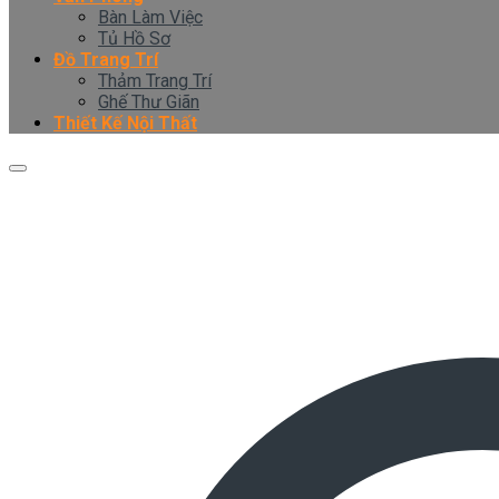
Bàn Làm Việc
Tủ Hồ Sơ
Đồ Trang Trí
Thảm Trang Trí
Ghế Thư Giãn
Thiết Kế Nội Thất