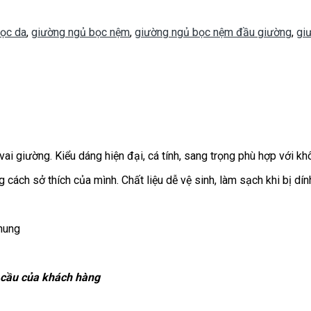
ọc da
,
giường ngủ bọc nệm
,
giường ngủ bọc nệm đầu giường
,
gi
i giường. Kiểu dáng hiện đại, cá tính, sang trọng phù hợp với kh
cách sở thích của mình. Chất liệu dễ vệ sinh, làm sạch khi bị dín
hung
u cầu của khách hàng