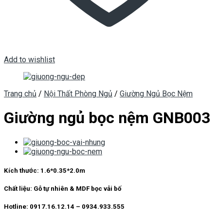
Add to wishlist
Trang chủ
/
Nội Thất Phòng Ngủ
/
Giường Ngủ Bọc Nệm
Giường ngủ bọc nệm GNB003
Kích thước:
1.6*0.35*2.0m
Chất liệu:
Gỗ tự nhiên & MDF bọc vải bố
Hotline: 0917.16.12.14 – 0934.933.555