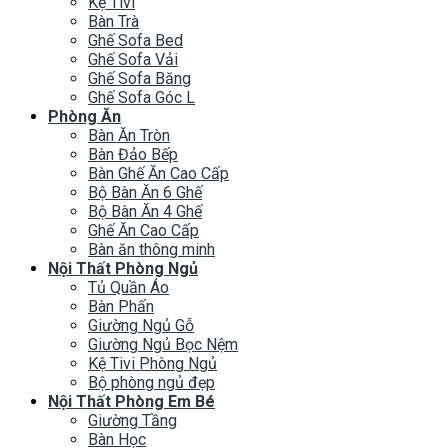
Kệ Tivi
Bàn Trà
Ghế Sofa Bed
Ghế Sofa Vải
Ghế Sofa Băng
Ghế Sofa Góc L
Phòng Ăn
Bàn Ăn Tròn
Bàn Đảo Bếp
Bàn Ghế Ăn Cao Cấp
Bộ Bàn Ăn 6 Ghế
Bộ Bàn Ăn 4 Ghế
Ghế Ăn Cao Cấp
Bàn ăn thông minh
Nội Thất Phòng Ngủ
Tủ Quần Áo
Bàn Phấn
Giường Ngủ Gỗ
Giường Ngủ Bọc Nệm
Kệ Tivi Phòng Ngủ
Bộ phòng ngủ đẹp
Nội Thất Phòng Em Bé
Giường Tầng
Bàn Học