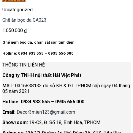
Uncategorized
Ghế ăn bọc da GA023
1.050.000
₫
Ghế nệm bọc da, chân sắt sơn tĩnh điện
Hotline: 0934 933 555 – 0935 656 000
THÔNG TIN LIÊN HỆ
Công ty TNHH nội thất Hải Việt Phát
MST:
0316838133 do sở KH & ĐT TP.HCM cấp ngày 04 tháng
05 năm 2021.
Hotline:
0934 933 555 – 0935 656 000
Email:
Decor3mien123@gmail.com
Showroom:
19-C2, Đ. Số 18, Bình Hòa, TP.HCM
Xưởng sx:
1367/3 Đường An Phú Đông 25, KP3, P.An Phú