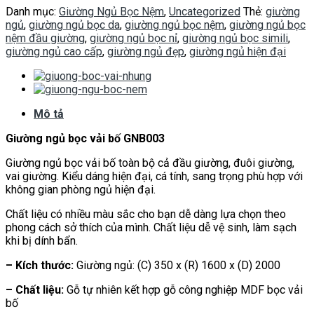
Danh mục:
Giường Ngủ Bọc Nệm
,
Uncategorized
Thẻ:
giường
ngủ
,
giường ngủ bọc da
,
giường ngủ bọc nệm
,
giường ngủ bọc
nệm đầu giường
,
giường ngủ bọc nỉ
,
giường ngủ bọc simili
,
giường ngủ cao cấp
,
giường ngủ đẹp
,
giường ngủ hiện đại
Mô tả
Giường ngủ bọc vải bố GNB003
Giường ngủ bọc vải bố toàn bộ cả đầu giường, đuôi giường,
vai giường. Kiểu dáng hiện đại, cá tính, sang trọng phù hợp với
không gian phòng ngủ hiện đại.
Chất liệu có nhiều màu sắc cho bạn dễ dàng lựa chọn theo
phong cách sở thích của mình. Chất liệu dễ vệ sinh, làm sạch
khi bị dính bẩn.
– Kích thước:
Giường ngủ: (C) 350 x (R) 1600 x (D) 2000
– Chất liệu:
Gỗ tự nhiên kết hợp gỗ công nghiệp MDF bọc vải
bố