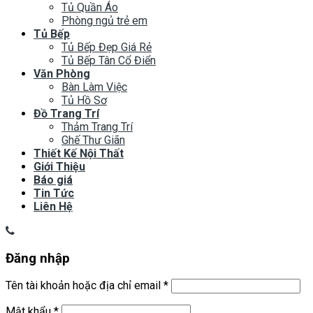
Tủ Quần Áo
Phòng ngủ trẻ em
Tủ Bếp
Tủ Bếp Đẹp Giá Rẻ
Tủ Bếp Tân Cổ Điển
Văn Phòng
Bàn Làm Việc
Tủ Hồ Sơ
Đồ Trang Trí
Thảm Trang Trí
Ghế Thư Giãn
Thiết Kế Nội Thất
Giới Thiệu
Báo giá
Tin Tức
Liên Hệ
Đăng nhập
Tên tài khoản hoặc địa chỉ email
*
Mật khẩu
*