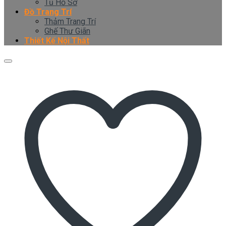
Tủ Hồ Sơ
Đồ Trang Trí
Thảm Trang Trí
Ghế Thư Giãn
Thiết Kế Nội Thất