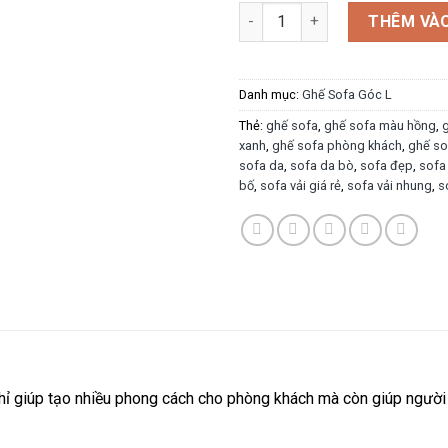
Sofa góc SFG015 số lượng
THÊM VÀO
Danh mục:
Ghế Sofa Góc L
Thẻ:
ghế sofa
,
ghế sofa màu hồng
,
xanh
,
ghế sofa phòng khách
,
ghế so
sofa da
,
sofa da bò
,
sofa đẹp
,
sofa
bố
,
sofa vải giá rẻ
,
sofa vải nhung
,
s
hỉ giúp tạo nhiều phong cách cho phòng khách mà còn giúp người 