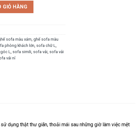
 GIỎ HÀNG
ghế sofa màu xám
,
ghế sofa màu
fa phòng khách lớn
,
sofa chữ L
,
 góc L
,
sofa simili
,
sofa vải
,
sofa vải
ofa vải nỉ
sử dụng thật thư giãn, thoải mái sau những giờ làm việc mệt