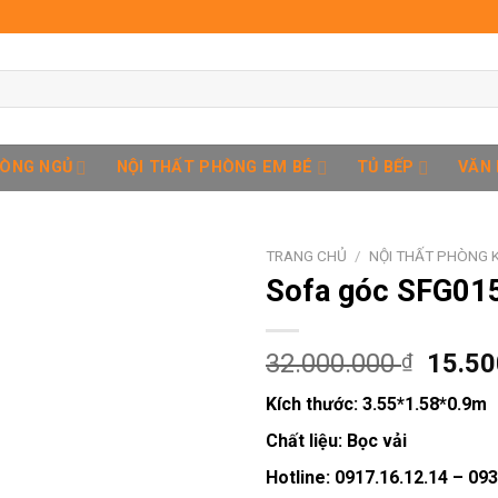
HÒNG NGỦ
NỘI THẤT PHÒNG EM BÉ
TỦ BẾP
VĂN
TRANG CHỦ
/
NỘI THẤT PHÒNG 
Sofa góc SFG01
Add to
Giá
32.000.000
15.5
₫
wishlist
gốc
Kích thước:
3.55*1.58*0.9m
là:
32.00
Chất liệu:
Bọc vải
Hotline: 0917.16.12.14 – 09