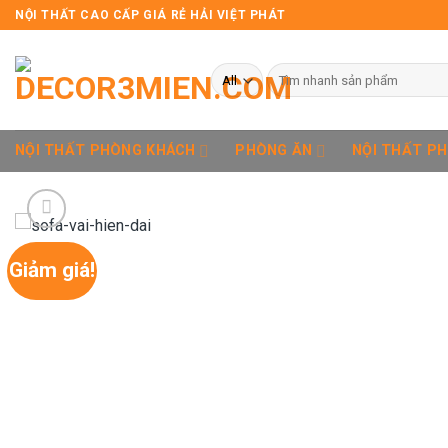
Skip
NỘI THẤT CAO CẤP GIÁ RẺ HẢI VIỆT PHÁT
to
content
Tìm
kiếm:
NỘI THẤT PHÒNG KHÁCH
PHÒNG ĂN
NỘI THẤT P
Giảm giá!