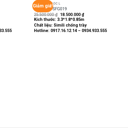
GHẾ SOFA GÓC L
Giảm giá!
Sofa góc SFG019
Giá
Giá
25.500.000
₫
18.500.000
₫
Add to
Add to
gốc
hiện
Kích thước:
3.3*1.8*0.85m
wishlist
wishlist
là:
tại
Chất liệu:
Simili chống trầy
25.500.000 ₫.
là:
18.500.000 ₫.
33.555
Hotline: 0917.16.12.14 – 0934.933.555