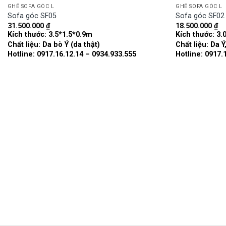
GHẾ SOFA GÓC L
GHẾ SOFA GÓC L
Sofa góc SF05
Sofa góc SF02
31.500.000
₫
18.500.000
₫
Add to
Kích thước:
3.5*1.5*0.9m
Kích thước:
3.
wishlist
Chất liệu:
Da bò Ý (da thật)
Chất liệu:
Da Ý
Hotline: 0917.16.12.14 – 0934.933.555
Hotline: 0917.