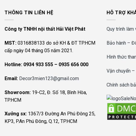
THÔNG TIN LIÊN HỆ
HỖ TRỢ KH
Công ty TNHH nội thất Hải Việt Phát
Quy trình làm 
MST:
0316838133 do sở KH & ĐT TP.HCM
Bảo hành – Đổ
cấp ngày 04 tháng 05 năm 2021.
Hình thức tha
Hotline:
0934 933 555 – 0935 656 000
Vận chuyển –
Email:
Decor3mien123@gmail.com
Chính sách bả
Showroom:
19-C2, Đ. Số 18, Bình Hòa,
TP.HCM
Xưởng sx:
1367/3 Đường An Phú Đông 25,
KP3, P.An Phú Đông, Q.12, TP.HCM