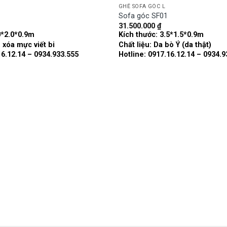
GHẾ SOFA GÓC L
Sofa góc SF01
31.500.000
₫
Add to
0*2.0*0.9m
Kích thước:
3.5*1.5*0.9m
wishlist
, xóa mực viết bi
Chất liệu:
Da bò Ý (da thật)
16.12.14 – 0934.933.555
Hotline: 0917.16.12.14 – 0934.9