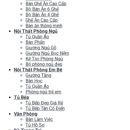
Bàn Ghế Ăn Cao Cấp
Bộ Bàn Ăn 6 Ghế
Bộ Bàn Ăn 4 Ghế
Ghế Ăn Cao Cấp
Bàn ăn thông minh
Nội Thất Phòng Ngủ
Tủ Quần Áo
Bàn Phấn
Giường Ngủ Gỗ
Giường Ngủ Bọc Nệm
Kệ Tivi Phòng Ngủ
Bộ phòng ngủ đẹp
Nội Thất Phòng Em Bé
Giường Tầng
Bàn Học
Tủ Quần Áo
Phòng ngủ trẻ em
Tủ Bếp
Tủ Bếp Đẹp Giá Rẻ
Tủ Bếp Tân Cổ Điển
Văn Phòng
Bàn Làm Việc
Tủ Hồ Sơ