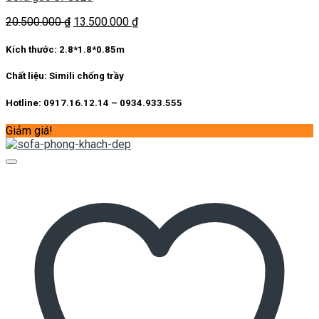
Giá
Giá
20.500.000
₫
13.500.000
₫
gốc
hiện
là:
tại
Kích thước:
2.8*1.8*0.85m
20.500.000 ₫.
là:
13.500.000 ₫.
Chất liệu:
Simili chống trầy
Hotline: 0917.16.12.14 – 0934.933.555
Giảm giá!