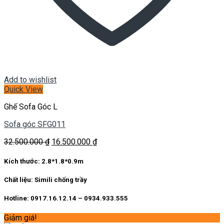
Add to wishlist
Quick View
Ghế Sofa Góc L
Sofa góc SFG011
Giá
Giá
32.500.000
₫
16.500.000
₫
gốc
hiện
là:
tại
Kích thước:
2.8*1.8*0.9m
32.500.000 ₫.
là:
16.500.000 ₫.
Chất liệu:
Simili chống trầy
Hotline: 0917.16.12.14 – 0934.933.555
Giảm giá!