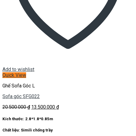
Add to wishlist
Quick View
Ghế Sofa Góc L
Sofa góc SFG022
Giá
Giá
20.500.000
₫
13.500.000
₫
gốc
hiện
là:
tại
Kích thước:
2.8*1.8*0.85m
20.500.000 ₫.
là:
13.500.000 ₫.
Chất liệu:
Simili chống trầy