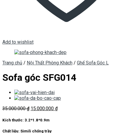
Add to wishlist
Trang chủ
/
Nội Thất Phòng Khách
/
Ghế Sofa Góc L
Sofa góc SFG014
Giá
Giá
35.000.000
₫
15.000.000
₫
gốc
hiện
là:
tại
Kích thước:
3.2*1.8*0.9m
35.000.000 ₫.
là:
15.000.000 ₫.
Chất liệu:
Simili chống trầy