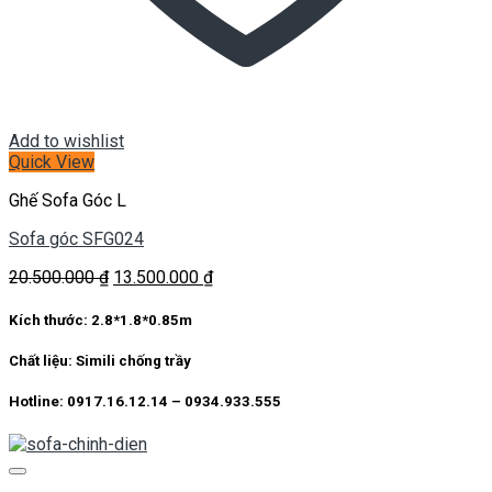
Add to wishlist
Quick View
Ghế Sofa Góc L
Sofa góc SFG024
Giá
Giá
20.500.000
₫
13.500.000
₫
gốc
hiện
là:
tại
Kích thước:
2.8*1.8*0.85m
20.500.000 ₫.
là:
13.500.000 ₫.
Chất liệu:
Simili chống trầy
Hotline: 0917.16.12.14 – 0934.933.555