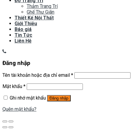
Đồ Trang Trí
Thảm Trang Trí
Ghế Thư Giãn
Thiết Kế Nội Thất
Giới Thiệu
Báo giá
Tin Tức
Liên Hệ
Đăng nhập
Tên tài khoản hoặc địa chỉ email
*
Mật khẩu
*
Ghi nhớ mật khẩu
Đăng nhập
Quên mật khẩu?