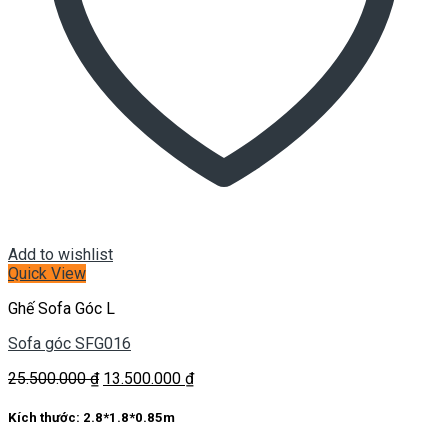
Add to wishlist
Quick View
Ghế Sofa Góc L
Sofa góc SFG016
Giá
Giá
25.500.000
₫
13.500.000
₫
gốc
hiện
là:
tại
Kích thước:
2.8*1.8*0.85m
25.500.000 ₫.
là: