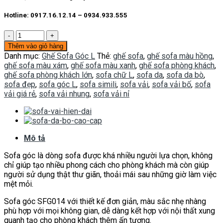
Hotline: 0917.16.12.14 – 0934.933.555
Sofa
góc
Thêm vào giỏ hàng
SFG014
Danh mục:
Ghế Sofa Góc L
Thẻ:
ghế sofa
,
ghế sofa màu hồng
,
số
ghế sofa màu xám
,
ghế sofa màu xanh
,
ghế sofa phòng khách
,
lượng
ghế sofa phòng khách lớn
,
sofa chữ L
,
sofa da
,
sofa da bò
,
sofa đẹp
,
sofa góc L
,
sofa simili
,
sofa vải
,
sofa vải bố
,
sofa
vải giá rẻ
,
sofa vải nhung
,
sofa vải nỉ
Mô tả
Sofa góc là dòng sofa được khá nhiều người lựa chọn, không
chỉ giúp tạo nhiều phong cách cho phòng khách mà còn giúp
người sử dụng thật thư giãn, thoải mái sau những giờ làm việc
mệt mỏi.
Sofa góc SFG014 với thiết kế đơn giản, màu sắc nhẹ nhàng
phù hợp với mọi không gian, dễ dàng kết hợp với nội thất xung
quanh tạo cho phòng khách thêm ấn tượng.