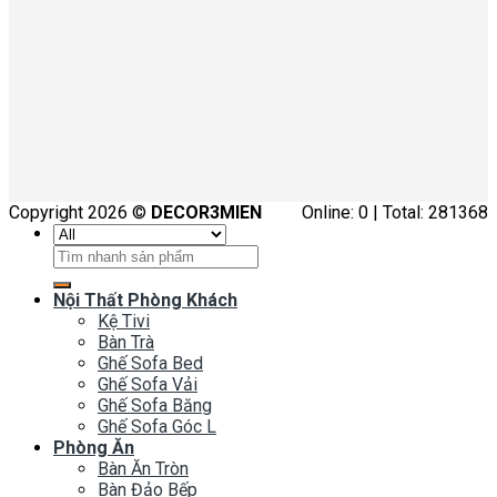
Copyright 2026 ©
DECOR3MIEN
Online: 0 | Total: 281368
Tìm
kiếm:
Nội Thất Phòng Khách
Kệ Tivi
Bàn Trà
Ghế Sofa Bed
Ghế Sofa Vải
Ghế Sofa Băng
Ghế Sofa Góc L
Phòng Ăn
Bàn Ăn Tròn
Bàn Đảo Bếp