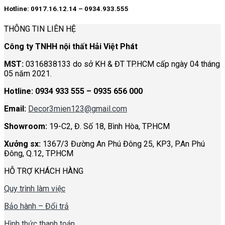
Hotline: 0917.16.12.14 – 0934.933.555
THÔNG TIN LIÊN HỆ
Công ty TNHH nội thất Hải Việt Phát
MST:
0316838133 do sở KH & ĐT TP.HCM cấp ngày 04 tháng
05 năm 2021.
Hotline:
0934 933 555 – 0935 656 000
Email:
Decor3mien123@gmail.com
Showroom:
19-C2, Đ. Số 18, Bình Hòa, TP.HCM
Xưởng sx:
1367/3 Đường An Phú Đông 25, KP3, P.An Phú
Đông, Q.12, TP.HCM
HỖ TRỢ KHÁCH HÀNG
Quy trình làm việc
Bảo hành – Đổi trả
Hình thức thanh toán