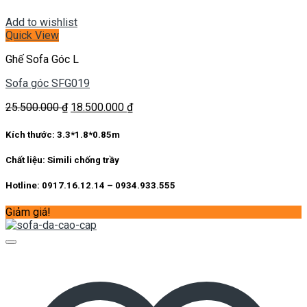
Add to wishlist
Quick View
Ghế Sofa Góc L
Sofa góc SFG019
Giá
Giá
25.500.000
₫
18.500.000
₫
gốc
hiện
là:
tại
Kích thước:
3.3*1.8*0.85m
25.500.000 ₫.
là:
18.500.000 ₫.
Chất liệu:
Simili chống trầy
Hotline: 0917.16.12.14 – 0934.933.555
Giảm giá!