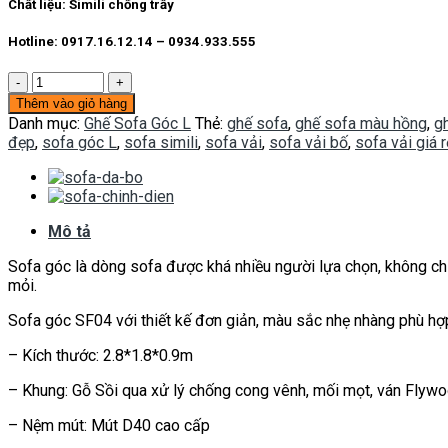
Chất liệu:
Simili chống trầy
Hotline: 0917.16.12.14 – 0934.933.555
Sofa
góc
Thêm vào giỏ hàng
SF04
Danh mục:
Ghế Sofa Góc L
Thẻ:
ghế sofa
,
ghế sofa màu hồng
,
g
số
đẹp
,
sofa góc L
,
sofa simili
,
sofa vải
,
sofa vải bố
,
sofa vải giá r
lượng
Mô tả
Sofa góc là dòng sofa được khá nhiều người lựa chọn, không ch
mỏi.
Sofa góc SF04 với thiết kế đơn giản, màu sắc nhẹ nhàng phù hợ
– Kích thước: 2.8*1.8*0.9m
– Khung: Gỗ Sồi qua xử lý chống cong vênh, mối mọt, ván Flyw
– Nệm mút: Mút D40 cao cấp