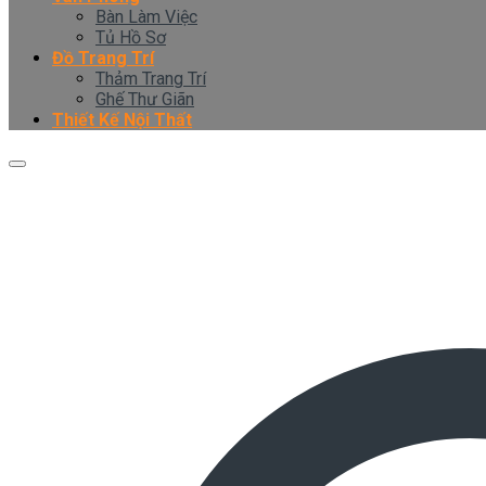
Bàn Làm Việc
Tủ Hồ Sơ
Đồ Trang Trí
Thảm Trang Trí
Ghế Thư Giãn
Thiết Kế Nội Thất