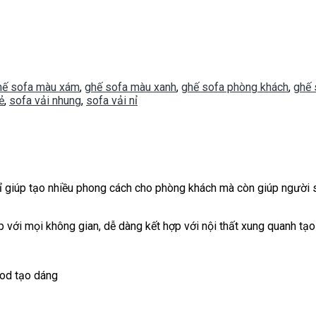
hế sofa màu xám
,
ghế sofa màu xanh
,
ghế sofa phòng khách
,
ghế 
ẻ
,
sofa vải nhung
,
sofa vải nỉ
ỉ giúp tạo nhiều phong cách cho phòng khách mà còn giúp người s
p với mọi không gian, dễ dàng kết hợp với nội thất xung quanh tạ
ood tạo dáng