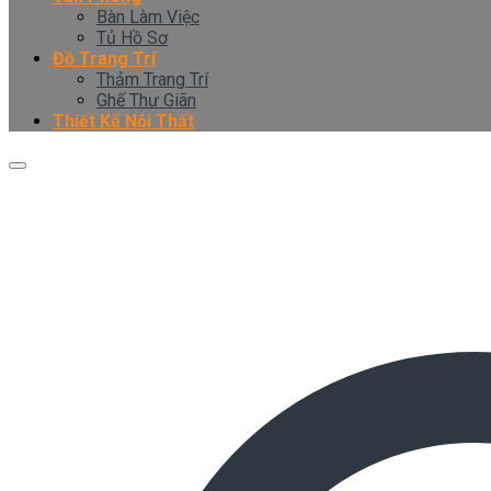
Bàn Làm Việc
Tủ Hồ Sơ
Đồ Trang Trí
Thảm Trang Trí
Ghế Thư Giãn
Thiết Kế Nội Thất