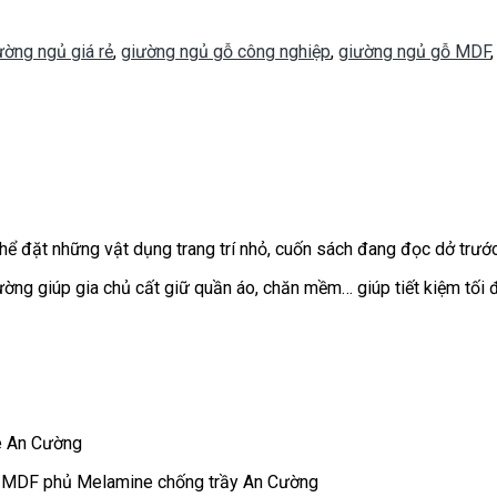
ường ngủ giá rẻ
,
giường ngủ gỗ công nghiệp
,
giường ngủ gỗ MDF
thể đặt những vật dụng trang trí nhỏ, cuốn sách đang đọc dở trước
ờng giúp gia chủ cất giữ quần áo, chăn mềm… giúp tiết kiệm tối đ
e An Cường
p MDF phủ Melamine chống trầy An Cường