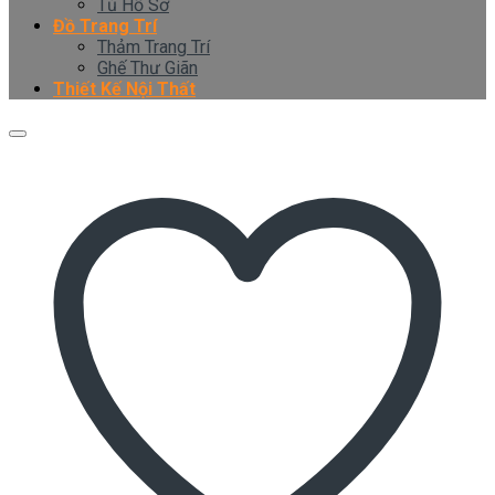
Tủ Hồ Sơ
Đồ Trang Trí
Thảm Trang Trí
Ghế Thư Giãn
Thiết Kế Nội Thất