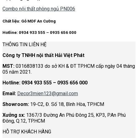
Combo nội thất phòng ngủ PN006
Chất liệu:
Gỗ MDF An Cường
Hotline: 0934 933 555 – 0935 656 000
THÔNG TIN LIÊN HỆ
Công ty TNHH nội thất Hải Việt Phát
MST:
0316838133 do sở KH & ĐT TP.HCM cấp ngày 04 tháng
05 năm 2021.
Hotline:
0934 933 555 – 0935 656 000
Email:
Decor3mien123@gmail.com
Showroom:
19-C2, Đ. Số 18, Bình Hòa, TP.HCM
Xưởng sx:
1367/3 Đường An Phú Đông 25, KP3, P.An Phú
Đông, Q.12, TP.HCM
HỖ TRỢ KHÁCH HÀNG