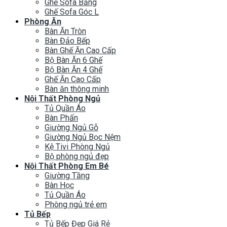
Ghế Sofa Băng
Ghế Sofa Góc L
Phòng Ăn
Bàn Ăn Tròn
Bàn Đảo Bếp
Bàn Ghế Ăn Cao Cấp
Bộ Bàn Ăn 6 Ghế
Bộ Bàn Ăn 4 Ghế
Ghế Ăn Cao Cấp
Bàn ăn thông minh
Nội Thất Phòng Ngủ
Tủ Quần Áo
Bàn Phấn
Giường Ngủ Gỗ
Giường Ngủ Bọc Nệm
Kệ Tivi Phòng Ngủ
Bộ phòng ngủ đẹp
Nội Thất Phòng Em Bé
Giường Tầng
Bàn Học
Tủ Quần Áo
Phòng ngủ trẻ em
Tủ Bếp
Tủ Bếp Đẹp Giá Rẻ