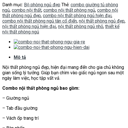
Danh mục:
Bộ phòng ngủ đẹp
Thẻ:
combo giường tủ phòng
ngủ
,
combo nội thất
,
combo nội thất phòng ngủ
,
combo nội
thất phòng ngủ đẹp
,
combo nội thất phòng ngủ hiện đại
,
combo nội thất phòng ngủ tân cổ điển
,
nội thất phòng ngủ đẹp
,
nội thất phòng ngủ hiện đại
,
nội thất phòng ngủ nhỏ
,
thiết kế
nội thất phòng ngủ
Mô tả
Nội thất phòng ngủ đẹp, hiện đại mang đến cho gia chủ không
gian sống lý tưởng. Giúp bạn chìm vào giấc ngủ ngon sau một
ngày làm việc, học tập vất vả.
Combo nội thất phòng ngủ bao gồm:
– Giường ngủ
– Tab đầu giường
– Vách ốp trang trí