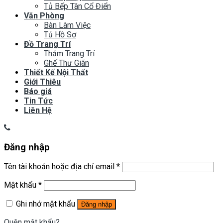
Tủ Bếp Tân Cổ Điển
Văn Phòng
Bàn Làm Việc
Tủ Hồ Sơ
Đồ Trang Trí
Thảm Trang Trí
Ghế Thư Giãn
Thiết Kế Nội Thất
Giới Thiệu
Báo giá
Tin Tức
Liên Hệ
Đăng nhập
Tên tài khoản hoặc địa chỉ email
*
Mật khẩu
*
Ghi nhớ mật khẩu
Đăng nhập
Quên mật khẩu?