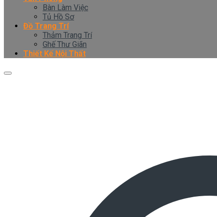
Bàn Làm Việc
Tủ Hồ Sơ
Đồ Trang Trí
Thảm Trang Trí
Ghế Thư Giãn
Thiết Kế Nội Thất