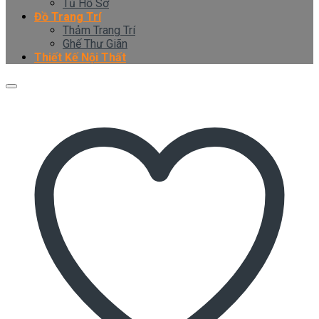
Tủ Hồ Sơ
Đồ Trang Trí
Thảm Trang Trí
Ghế Thư Giãn
Thiết Kế Nội Thất