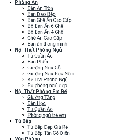
Phòng Ăn
Bàn Ăn Tròn
Bàn Đảo Bếp
Bàn Ghế Ăn Cao Cấp
Bộ Bàn Ăn 6 Ghế
Bộ Bàn Ăn 4 Ghế
Ghế Ăn Cao Cấp
Bàn ăn thông minh
Nội Thất Phòng Ngủ
Tủ Quần Áo
Bàn Phấn
Giường Ngủ Gỗ
Giường Ngủ Bọc Nệm
Kệ Tivi Phòng Ngủ
Bộ phòng ngủ đẹp
Nội Thất Phòng Em Bé
Giường Tầng
Bàn Học
Tủ Quần Áo
Phòng ngủ trẻ em
Tủ Bếp
Tủ Bếp Đẹp Giá Rẻ
Tủ Bếp Tân Cổ Điển
Văn Phòng