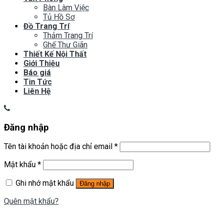
Bàn Làm Việc
Tủ Hồ Sơ
Đồ Trang Trí
Thảm Trang Trí
Ghế Thư Giãn
Thiết Kế Nội Thất
Giới Thiệu
Báo giá
Tin Tức
Liên Hệ
Đăng nhập
Tên tài khoản hoặc địa chỉ email
*
Mật khẩu
*
Ghi nhớ mật khẩu
Đăng nhập
Quên mật khẩu?