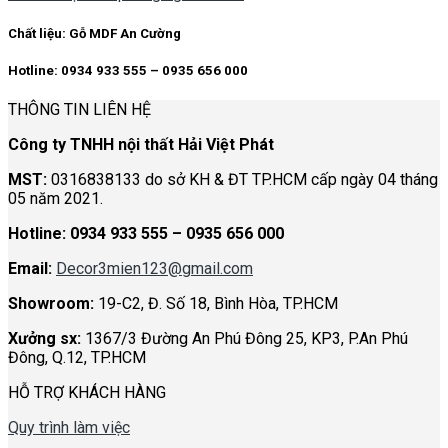
Chất liệu:
Gỗ MDF An Cường
Hotline: 0934 933 555 – 0935 656 000
THÔNG TIN LIÊN HỆ
Công ty TNHH nội thất Hải Việt Phát
MST:
0316838133 do sở KH & ĐT TP.HCM cấp ngày 04 tháng
05 năm 2021.
Hotline:
0934 933 555 – 0935 656 000
Email:
Decor3mien123@gmail.com
Showroom:
19-C2, Đ. Số 18, Bình Hòa, TP.HCM
Xưởng sx:
1367/3 Đường An Phú Đông 25, KP3, P.An Phú
Đông, Q.12, TP.HCM
HỖ TRỢ KHÁCH HÀNG
Quy trình làm việc