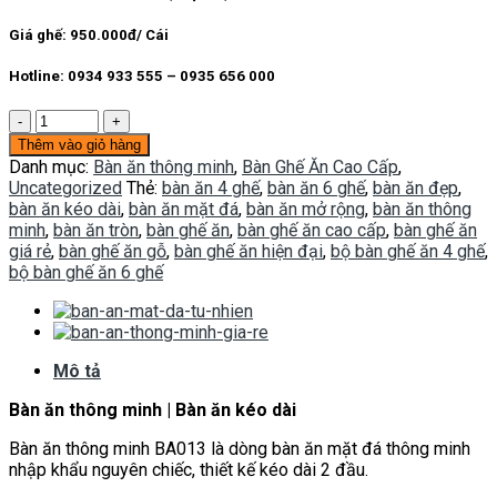
17.000.000 ₫.
là:
9.800.000 ₫.
Giá ghế: 950.000đ/ Cái
Hotline: 0934 933 555 – 0935 656 000
Bàn
ghế
Thêm vào giỏ hàng
ăn
Danh mục:
Bàn ăn thông minh
,
Bàn Ghế Ăn Cao Cấp
,
thông
Uncategorized
Thẻ:
bàn ăn 4 ghế
,
bàn ăn 6 ghế
,
bàn ăn đẹp
,
minh
bàn ăn kéo dài
,
bàn ăn mặt đá
,
bàn ăn mở rộng
,
bàn ăn thông
BA013
minh
,
bàn ăn tròn
,
bàn ghế ăn
,
bàn ghế ăn cao cấp
,
bàn ghế ăn
số
giá rẻ
,
bàn ghế ăn gỗ
,
bàn ghế ăn hiện đại
,
bộ bàn ghế ăn 4 ghế
,
lượng
bộ bàn ghế ăn 6 ghế
Mô tả
Bàn ăn thông minh | Bàn ăn kéo dài
Bàn ăn thông minh BA013 là dòng bàn ăn mặt đá thông minh
nhập khẩu nguyên chiếc, thiết kế kéo dài 2 đầu.