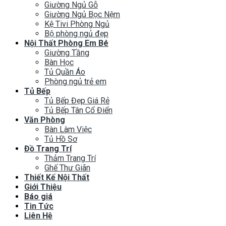
Giường Ngủ Gỗ
Giường Ngủ Bọc Nệm
Kệ Tivi Phòng Ngủ
Bộ phòng ngủ đẹp
Nội Thất Phòng Em Bé
Giường Tầng
Bàn Học
Tủ Quần Áo
Phòng ngủ trẻ em
Tủ Bếp
Tủ Bếp Đẹp Giá Rẻ
Tủ Bếp Tân Cổ Điển
Văn Phòng
Bàn Làm Việc
Tủ Hồ Sơ
Đồ Trang Trí
Thảm Trang Trí
Ghế Thư Giãn
Thiết Kế Nội Thất
Giới Thiệu
Báo giá
Tin Tức
Liên Hệ