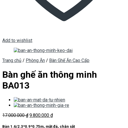
Add to wishlist
Trang chủ
/
Phòng Ăn
/
Bàn Ghế Ăn Cao Cấp
Bàn ghế ăn thông minh
BA013
Giá
Giá
17.000.000
₫
9.800.000
₫
gốc
hiện
là:
tại
Bàn 1.6/2.3*0.9*0.75m, mặt đá, chân sắt