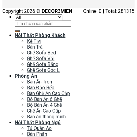
Copyright 2026 ©
DECOR3MIEN
Online: 0 | Total: 281315
Tìm
kiếm:
Nội Thất Phòng Khách
Kệ Tivi
Bàn Trà
Ghế Sofa Bed
Ghế Sofa Vải
Ghế Sofa Băng
Ghế Sofa Góc L
Phòng Ăn
Bàn Ăn Tròn
Bàn Đảo Bếp
Bàn Ghế Ăn Cao Cấp
Bộ Bàn Ăn 6 Ghế
Bộ Bàn Ăn 4 Ghế
Ghế Ăn Cao Cấp
Bàn ăn thông minh
Nội Thất Phòng Ngủ
Tủ Quần Áo
Bàn Phấn