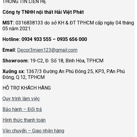
THÔNG TIN LIÊN HỆ
Công ty TNHH nội thất Hải Việt Phát
MST:
0316838133 do sở KH & ĐT TP.HCM cấp ngày 04 tháng
05 năm 2021.
Hotline:
0934 933 555 – 0935 656 000
Email:
Decor3mien123@gmail.com
Showroom:
19-C2, Đ. Số 18, Bình Hòa, TP.HCM
Xưởng sx:
1367/3 Đường An Phú Đông 25, KP3, P.An Phú
Đông, Q.12, TP.HCM
HỖ TRỢ KHÁCH HÀNG
Quy trình làm việc
Bảo hành – Đổi trả
Hình thức thanh toán
Vận chuyển – Giao nhận hàng