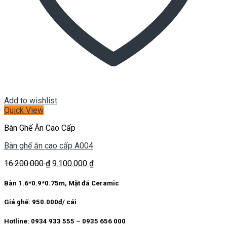
Add to wishlist
Quick View
Bàn Ghế Ăn Cao Cấp
Bàn ghế ăn cao cấp A004
Giá
Giá
16.200.000
₫
9.100.000
₫
gốc
hiện
là:
tại
Bàn 1.6*0.9*0.75m, Mặt đá Ceramic
16.200.000 ₫.
là:
9.100.000 ₫.
Giá ghế: 950.000đ/ cái
Hotline: 0934 933 555 – 0935 656 000