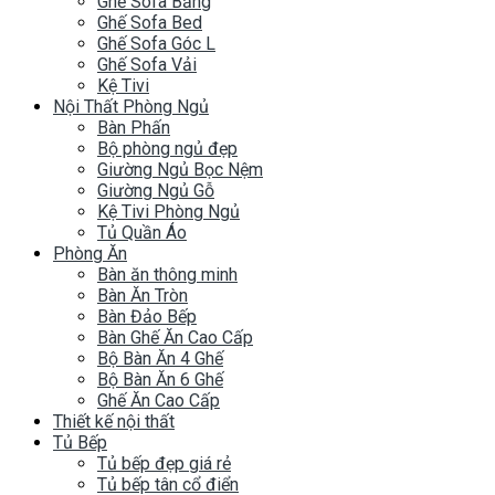
Ghế Sofa Băng
Ghế Sofa Bed
Ghế Sofa Góc L
Ghế Sofa Vải
Kệ Tivi
Nội Thất Phòng Ngủ
Bàn Phấn
Bộ phòng ngủ đẹp
Giường Ngủ Bọc Nệm
Giường Ngủ Gỗ
Kệ Tivi Phòng Ngủ
Tủ Quần Áo
Phòng Ăn
Bàn ăn thông minh
Bàn Ăn Tròn
Bàn Đảo Bếp
Bàn Ghế Ăn Cao Cấp
Bộ Bàn Ăn 4 Ghế
Bộ Bàn Ăn 6 Ghế
Ghế Ăn Cao Cấp
Thiết kế nội thất
Tủ Bếp
Tủ bếp đẹp giá rẻ
Tủ bếp tân cổ điển