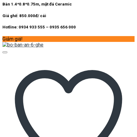
là:
tại
Bàn 1.4*0.8*0.75m, mặt đá Ceramic
10.400.000 ₫.
là:
7.300.000 ₫.
Giá ghế: 850.000đ/ cái
Hotline: 0934 933 555 – 0935 656 000
Giảm giá!