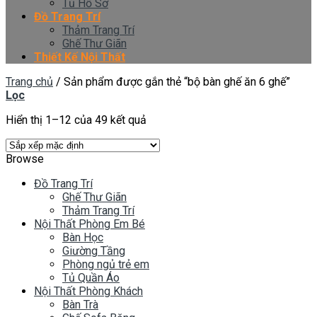
Tủ Hồ Sơ
Đồ Trang Trí
Thảm Trang Trí
Ghế Thư Giãn
Thiết Kế Nội Thất
Trang chủ
/
Sản phẩm được gắn thẻ “bộ bàn ghế ăn 6 ghế”
Lọc
Hiển thị 1–12 của 49 kết quả
Browse
Đồ Trang Trí
Ghế Thư Giãn
Thảm Trang Trí
Nội Thất Phòng Em Bé
Bàn Học
Giường Tầng
Phòng ngủ trẻ em
Tủ Quần Áo
Nội Thất Phòng Khách
Bàn Trà