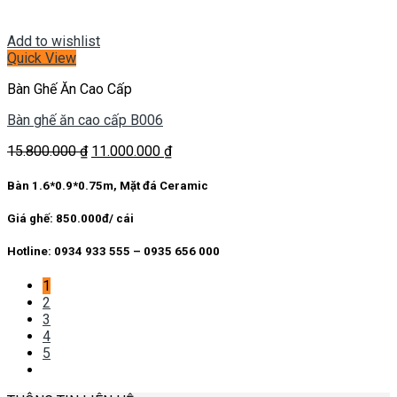
Add to wishlist
Quick View
Bàn Ghế Ăn Cao Cấp
Bàn ghế ăn cao cấp B006
Giá
Giá
15.800.000
₫
11.000.000
₫
gốc
hiện
là:
tại
Bàn 1.6*0.9*0.75m, Mặt đá Ceramic
15.800.000 ₫.
là:
11.000.000 ₫.
Giá ghế: 850.000đ/ cái
Hotline: 0934 933 555 – 0935 656 000
1
2
3
4
5