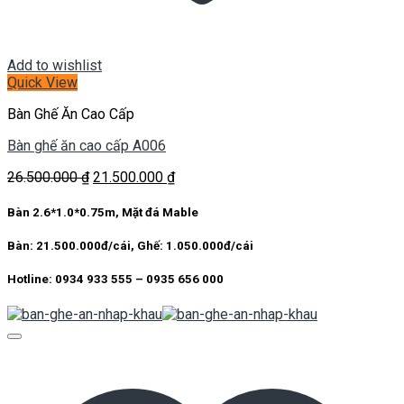
Add to wishlist
Quick View
Bàn Ghế Ăn Cao Cấp
Bàn ghế ăn cao cấp A006
Giá
Giá
26.500.000
₫
21.500.000
₫
gốc
hiện
là:
tại
Bàn 2.6*1.0*0.75m, Mặt đá Mable
26.500.000 ₫.
là:
21.500.000 ₫.
Bàn: 21.500.000đ/cái, Ghế: 1.050.000đ/cái
Hotline: 0934 933 555 – 0935 656 000