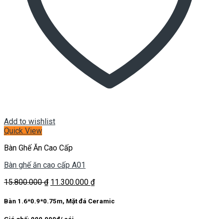
Add to wishlist
Quick View
Bàn Ghế Ăn Cao Cấp
Bàn ghế ăn cao cấp A01
Giá
Giá
15.800.000
₫
11.300.000
₫
gốc
hiện
là:
tại
Bàn 1.6*0.9*0.75m, Mặt đá Ceramic
15.800.000 ₫.
là:
11.300.000 ₫.