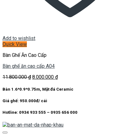
Add to wishlist
Quick View
Bàn Ghế Ăn Cao Cấp
Bàn ghế ăn cao cấp A04
Giá
Giá
11.800.000
₫
8.000.000
₫
gốc
hiện
là:
tại
Bàn 1.6*0.9*0.75m, Mặt đá Ceramic
11.800.000 ₫.
là:
8.000.000 ₫.
Giá ghế: 950.000đ/ cái
Hotline: 0934 933 555 – 0935 656 000