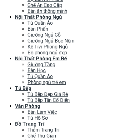
Ghế Ăn Cao Cấp
Bàn ăn thông minh
Nội Thất Phòng Ngủ
Tủ Quần Áo
Bàn Phấn
Giường Ngủ Gỗ
Giường Ngủ Bọc Nệm
Kệ Tivi Phòng Ngủ
Bộ phòng ngủ đẹp
Nội Thất Phòng Em Bé
Giường Tầng
Bàn Học
Tủ Quần Áo
Phòng ngủ trẻ em
Tủ Bếp
Tủ Bếp Đẹp Giá Rẻ
Tủ Bếp Tân Cổ Điển
Văn Phòng
Bàn Làm Việc
Tủ Hồ Sơ
Đồ Trang Trí
Thảm Trang Trí
Ghế Thư Giãn