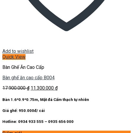
Add to wishlist
Quick View
Bàn Ghế Ăn Cao Cấp
Bàn ghế ăn cao cấp B004
Giá
Giá
17.900.000
₫
11.300.000
₫
gốc
hiện
là:
tại
Bàn 1.6*0.9*0.75m, Mặt đá Cẩm thạch tự nhiên
17.900.000 ₫.
là:
11.300.000 ₫.
Giá ghế: 950.000đ/ cái
Hotline: 0934 933 555 – 0935 656 000