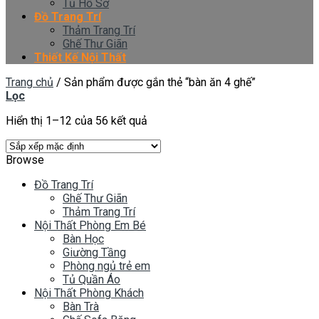
Tủ Hồ Sơ
Đồ Trang Trí
Thảm Trang Trí
Ghế Thư Giãn
Thiết Kế Nội Thất
Trang chủ
/
Sản phẩm được gắn thẻ “bàn ăn 4 ghế”
Lọc
Hiển thị 1–12 của 56 kết quả
Browse
Đồ Trang Trí
Ghế Thư Giãn
Thảm Trang Trí
Nội Thất Phòng Em Bé
Bàn Học
Giường Tầng
Phòng ngủ trẻ em
Tủ Quần Áo
Nội Thất Phòng Khách
Bàn Trà