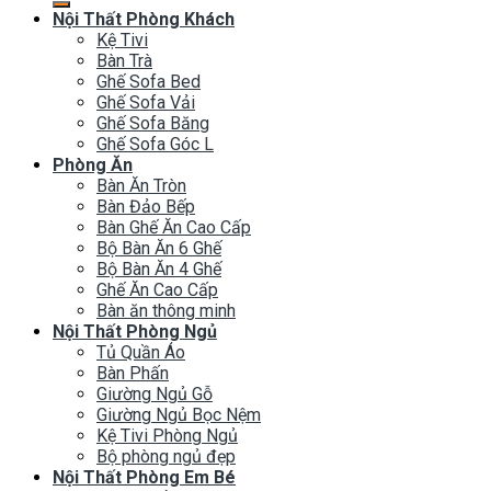
Nội Thất Phòng Khách
Kệ Tivi
Bàn Trà
Ghế Sofa Bed
Ghế Sofa Vải
Ghế Sofa Băng
Ghế Sofa Góc L
Phòng Ăn
Bàn Ăn Tròn
Bàn Đảo Bếp
Bàn Ghế Ăn Cao Cấp
Bộ Bàn Ăn 6 Ghế
Bộ Bàn Ăn 4 Ghế
Ghế Ăn Cao Cấp
Bàn ăn thông minh
Nội Thất Phòng Ngủ
Tủ Quần Áo
Bàn Phấn
Giường Ngủ Gỗ
Giường Ngủ Bọc Nệm
Kệ Tivi Phòng Ngủ
Bộ phòng ngủ đẹp
Nội Thất Phòng Em Bé