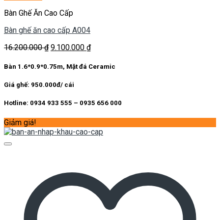
Bàn Ghế Ăn Cao Cấp
Bàn ghế ăn cao cấp A004
Giá
Giá
16.200.000
₫
9.100.000
₫
gốc
hiện
là:
tại
Bàn 1.6*0.9*0.75m, Mặt đá Ceramic
16.200.000 ₫.
là:
9.100.000 ₫.
Giá ghế: 950.000đ/ cái
Hotline: 0934 933 555 – 0935 656 000
Giảm giá!