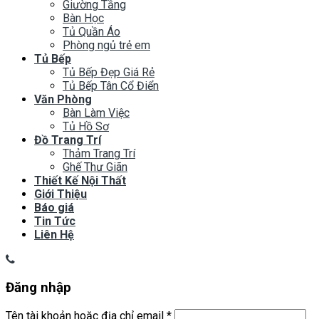
Giường Tầng
Bàn Học
Tủ Quần Áo
Phòng ngủ trẻ em
Tủ Bếp
Tủ Bếp Đẹp Giá Rẻ
Tủ Bếp Tân Cổ Điển
Văn Phòng
Bàn Làm Việc
Tủ Hồ Sơ
Đồ Trang Trí
Thảm Trang Trí
Ghế Thư Giãn
Thiết Kế Nội Thất
Giới Thiệu
Báo giá
Tin Tức
Liên Hệ
Đăng nhập
Tên tài khoản hoặc địa chỉ email
*