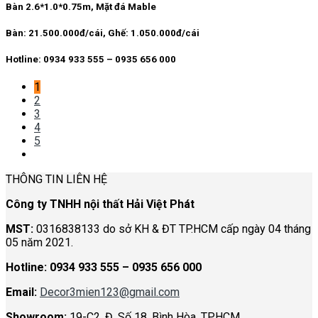
là:
tại
Bàn 2.6*1.0*0.75m, Mặt đá Mable
26.500.000 ₫.
là:
21.500.000 ₫.
Bàn: 21.500.000đ/cái, Ghế: 1.050.000đ/cái
Hotline: 0934 933 555 – 0935 656 000
1
2
3
4
5
THÔNG TIN LIÊN HỆ
Công ty TNHH nội thất Hải Việt Phát
MST:
0316838133 do sở KH & ĐT TP.HCM cấp ngày 04 tháng
05 năm 2021.
Hotline:
0934 933 555 – 0935 656 000
Email:
Decor3mien123@gmail.com
Showroom:
19-C2, Đ. Số 18, Bình Hòa, TP.HCM