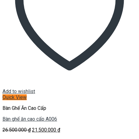
Add to wishlist
Quick View
Bàn Ghế Ăn Cao Cấp
Bàn ghế ăn cao cấp A006
Giá
Giá
26.500.000
₫
21.500.000
₫
gốc
hiện