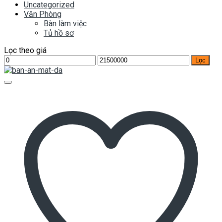
Uncategorized
Văn Phòng
Bàn làm việc
Tủ hồ sơ
Lọc theo giá
Giá
Giá
Lọc
tối
tối
thiểu
đa