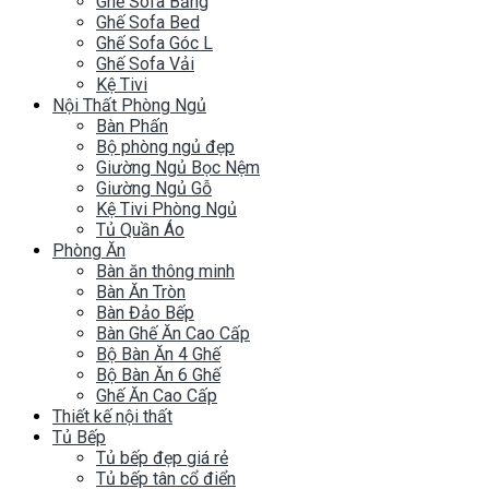
Ghế Sofa Băng
Ghế Sofa Bed
Ghế Sofa Góc L
Ghế Sofa Vải
Kệ Tivi
Nội Thất Phòng Ngủ
Bàn Phấn
Bộ phòng ngủ đẹp
Giường Ngủ Bọc Nệm
Giường Ngủ Gỗ
Kệ Tivi Phòng Ngủ
Tủ Quần Áo
Phòng Ăn
Bàn ăn thông minh
Bàn Ăn Tròn
Bàn Đảo Bếp
Bàn Ghế Ăn Cao Cấp
Bộ Bàn Ăn 4 Ghế
Bộ Bàn Ăn 6 Ghế
Ghế Ăn Cao Cấp
Thiết kế nội thất
Tủ Bếp
Tủ bếp đẹp giá rẻ
Tủ bếp tân cổ điển