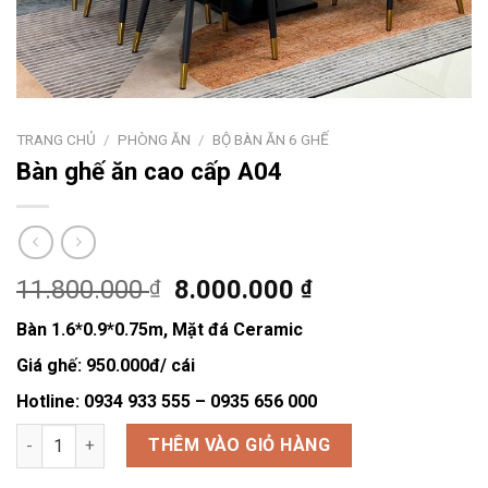
TRANG CHỦ
/
PHÒNG ĂN
/
BỘ BÀN ĂN 6 GHẾ
Bàn ghế ăn cao cấp A04
Giá
Giá
11.800.000
8.000.000
₫
₫
gốc
hiện
Bàn 1.6*0.9*0.75m, Mặt đá Ceramic
là:
tại
11.800.000 ₫.
là:
Giá ghế: 950.000đ/ cái
8.000.000 ₫.
Hotline: 0934 933 555 – 0935 656 000
Bàn ghế ăn cao cấp A04 số lượng
THÊM VÀO GIỎ HÀNG