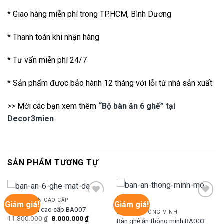
* Giao hàng miễn phí trong TP.HCM, Bình Dương
* Thanh toán khi nhận hàng
* Tư vấn miễn phí 24/7
* Sản phẩm được bảo hành 12 tháng với lỗi từ nhà sản xuất
>> Mời các bạn xem thêm
“Bộ bàn ăn 6 ghế” tại
Decor3mien
SẢN PHẨM TƯƠNG TỰ
BÀN GHẾ ĂN CAO CẤP
Giảm giá!
Giảm giá!
Bàn ghế ăn cao cấp BA007
BÀN ĂN THÔNG MINH
Giá
Giá
11.800.000
₫
8.000.000
₫
Bàn ghế ăn thông minh BA003
Add to
Add to