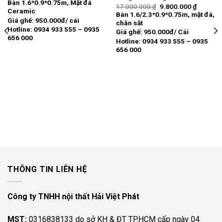
gốc
hiện
Bàn 1.6*0.9*0.75m, Mặt đá
wishlist
wishlist
Giá
Giá
17.000.000
₫
9.800.000
₫
là:
tại
Ceramic
gốc
hiện
11.800.000 ₫.
là:
Bàn 1.6/2.3*0.9*0.75m, mặt đá,
là:
tại
8.000.000 ₫.
Giá ghế: 950.000đ/ cái
chân sắt
17.000.000 ₫.
là:
Hotline: 0934 933 555 – 0935
9.800.00
Giá ghế: 950.000đ/ Cái
656 000
Hotline: 0934 933 555 – 0935
656 000
000 ₫.
THÔNG TIN LIÊN HỆ
Công ty TNHH nội thất Hải Việt Phát
MST:
0316838133 do sở KH & ĐT TP.HCM cấp ngày 04