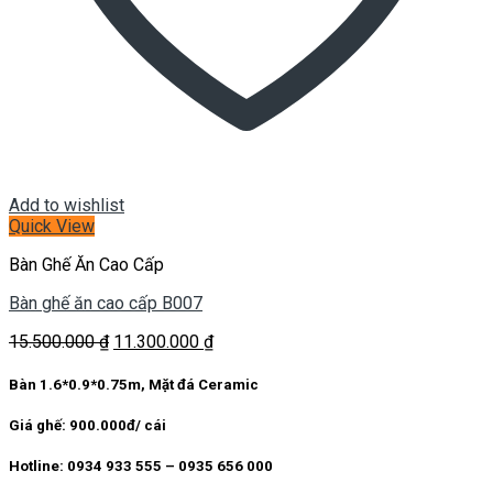
Add to wishlist
Quick View
Bàn Ghế Ăn Cao Cấp
Bàn ghế ăn cao cấp B007
Giá
Giá
15.500.000
₫
11.300.000
₫
gốc
hiện
là:
tại
Bàn 1.6*0.9*0.75m, Mặt đá Ceramic
15.500.000 ₫.
là:
11.300.000 ₫.
Giá ghế: 900.000đ/ cái
Hotline: 0934 933 555 – 0935 656 000