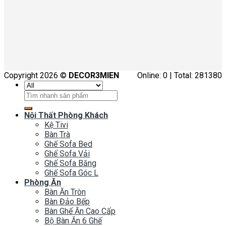
Copyright 2026 ©
DECOR3MIEN
Online: 0 | Total: 281380
Tìm
kiếm:
Nội Thất Phòng Khách
Kệ Tivi
Bàn Trà
Ghế Sofa Bed
Ghế Sofa Vải
Ghế Sofa Băng
Ghế Sofa Góc L
Phòng Ăn
Bàn Ăn Tròn
Bàn Đảo Bếp
Bàn Ghế Ăn Cao Cấp
Bộ Bàn Ăn 6 Ghế