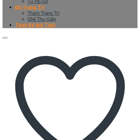
Tủ Hồ Sơ
Đồ Trang Trí
Thảm Trang Trí
Ghế Thư Giãn
Thiết Kế Nội Thất