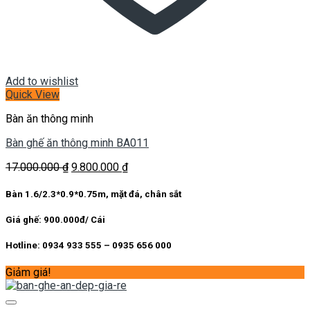
Add to wishlist
Quick View
Bàn ăn thông minh
Bàn ghế ăn thông minh BA011
Giá
Giá
17.000.000
₫
9.800.000
₫
gốc
hiện
là:
tại
Bàn 1.6/2.3*0.9*0.75m, mặt đá, chân sắt
17.000.000 ₫.
là:
9.800.000 ₫.
Giá ghế: 900.000đ/ Cái
Hotline: 0934 933 555 – 0935 656 000
Giảm giá!