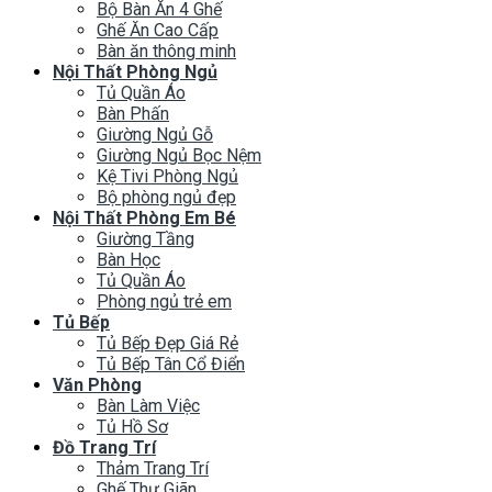
Bộ Bàn Ăn 4 Ghế
Ghế Ăn Cao Cấp
Bàn ăn thông minh
Nội Thất Phòng Ngủ
Tủ Quần Áo
Bàn Phấn
Giường Ngủ Gỗ
Giường Ngủ Bọc Nệm
Kệ Tivi Phòng Ngủ
Bộ phòng ngủ đẹp
Nội Thất Phòng Em Bé
Giường Tầng
Bàn Học
Tủ Quần Áo
Phòng ngủ trẻ em
Tủ Bếp
Tủ Bếp Đẹp Giá Rẻ
Tủ Bếp Tân Cổ Điển
Văn Phòng
Bàn Làm Việc
Tủ Hồ Sơ
Đồ Trang Trí
Thảm Trang Trí
Ghế Thư Giãn