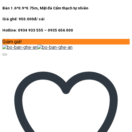
gốc
hiện
là:
tại
Bàn 1.6*0.9*0.75m, Mặt đá Cẩm thạch tự nhiên
17.900.000 ₫.
là:
11.300.000 ₫.
Giá ghế: 950.000đ/ cái
Hotline: 0934 933 555 – 0935 656 000
Giảm giá!