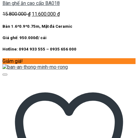
Bàn ghế ăn cao cấp BA018
Giá
Giá
15.800.000
₫
11.600.000
₫
gốc
hiện
là:
tại
Bàn 1.6*0.9*0.75m, Mặt đá Ceramic
15.800.000 ₫.
là:
11.600.000 ₫.
Giá ghế: 950.000đ/ cái
Hotline: 0934 933 555 – 0935 656 000
Giảm giá!