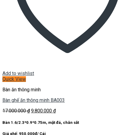
Add to wishlist
Quick View
Bàn ăn thông minh
Bàn ghế ăn thông minh BA003
Giá
Giá
17.000.000
₫
9.800.000
₫
gốc
hiện
là:
tại
Bàn 1.6/2.3*0.9*0.75m, mặt đá, chân sắt
17.000.000 ₫.
là:
9.800.000 ₫.
Giá ghế: 950.000đ/ Cái