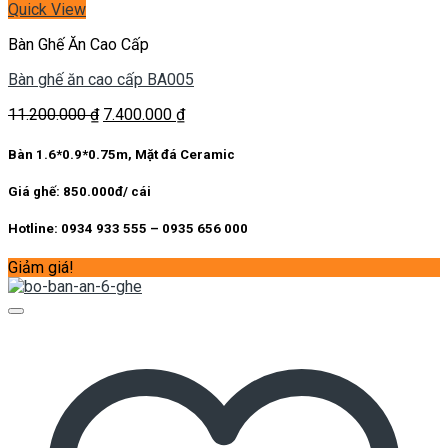
Quick View
Bàn Ghế Ăn Cao Cấp
Bàn ghế ăn cao cấp BA005
Giá
Giá
11.200.000
₫
7.400.000
₫
gốc
hiện
là:
tại
Bàn 1.6*0.9*0.75m, Mặt đá Ceramic
11.200.000 ₫.
là:
7.400.000 ₫.
Giá ghế: 850.000đ/ cái
Hotline: 0934 933 555 – 0935 656 000
Giảm giá!