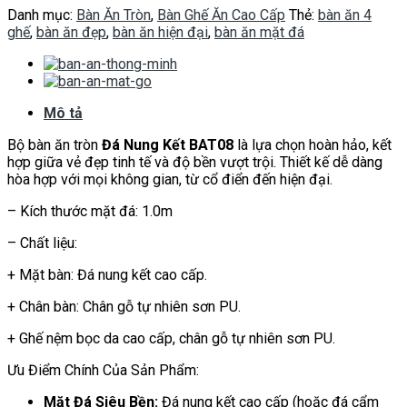
Danh mục:
Bàn Ăn Tròn
,
Bàn Ghế Ăn Cao Cấp
Thẻ:
bàn ăn 4
ghế
,
bàn ăn đẹp
,
bàn ăn hiện đại
,
bàn ăn mặt đá
Mô tả
Bộ bàn ăn tròn
Đá Nung Kết BAT08
là lựa chọn hoàn hảo, kết
hợp giữa vẻ đẹp tinh tế và độ bền vượt trội. Thiết kế dễ dàng
hòa hợp với mọi không gian, từ cổ điển đến hiện đại.
– Kích thước mặt đá: 1.0m
– Chất liệu:
+ Mặt bàn: Đá nung kết cao cấp.
+ Chân bàn: Chân gỗ tự nhiên sơn PU.
+ Ghế nệm bọc da cao cấp, chân gỗ tự nhiên sơn PU.
Ưu Điểm Chính Của Sản Phẩm:
Mặt Đá Siêu Bền:
Đá nung kết cao cấp (hoặc đá cẩm