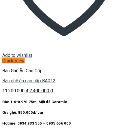
Add to wishlist
Quick View
Bàn Ghế Ăn Cao Cấp
Bàn ghế ăn cao cấp BA012
Giá
Giá
11.200.000
₫
7.400.000
₫
gốc
hiện
là:
tại
Bàn 1.6*0.9*0.75m, Mặt đá Ceramic
11.200.000 ₫.
là:
7.400.000 ₫.
Giá ghế: 850.000đ/ cái
Hotline: 0934 933 555 – 0935 656 000