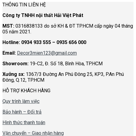
THÔNG TIN LIÊN HỆ
Công ty TNHH nội thất Hải Việt Phát
MST:
0316838133 do sở KH & ĐT TP.HCM cấp ngày 04 tháng
05 năm 2021.
Hotline:
0934 933 555 – 0935 656 000
Email:
Decor3mien123@gmail.com
Showroom:
19-C2, Đ. Số 18, Bình Hòa, TP.HCM
Xưởng sx:
1367/3 Đường An Phú Đông 25, KP3, P.An Phú
Đông, Q.12, TP.HCM
HỖ TRỢ KHÁCH HÀNG
Quy trình làm việc
Bảo hành – Đổi trả
Hình thức thanh toán
Vận chuyển – Giao nhận hàng