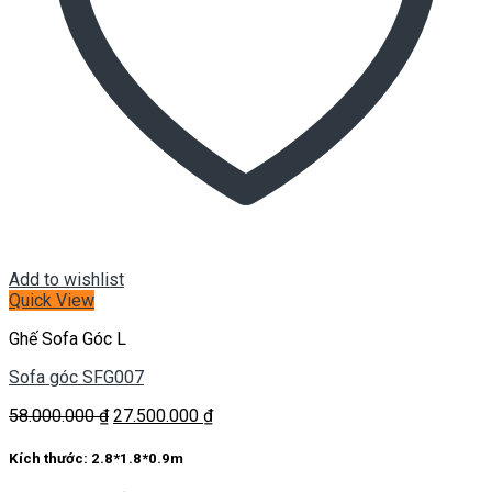
Add to wishlist
Quick View
Ghế Sofa Góc L
Sofa góc SFG007
Giá
Giá
58.000.000
₫
27.500.000
₫
gốc
hiện
là:
tại
Kích thước:
2.8*1.8*0.9m
58.000.000 ₫.
là: