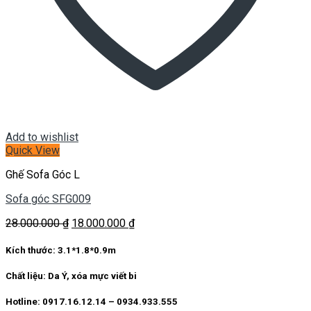
Add to wishlist
Quick View
Ghế Sofa Góc L
Sofa góc SFG009
Giá
Giá
28.000.000
₫
18.000.000
₫
gốc
hiện
là:
tại
Kích thước:
3.1*1.8*0.9m
28.000.000 ₫.
là:
18.000.000 ₫.
Chất liệu:
Da Ý, xóa mực viết bi
Hotline: 0917.16.12.14 – 0934.933.555