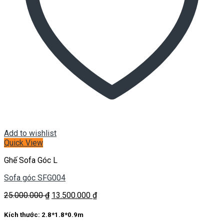
Add to wishlist
Quick View
Ghế Sofa Góc L
Sofa góc SFG004
Giá
Giá
25.000.000
₫
13.500.000
₫
gốc
hiện
là:
tại
Kích thước:
2.8*1.8*0.9m
25.000.000 ₫.
là: