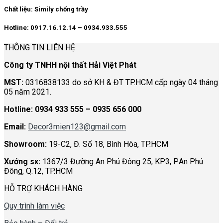
13.500.000 ₫.
Chất liệu:
Simily chống trầy
Hotline: 0917.16.12.14 – 0934.933.555
THÔNG TIN LIÊN HỆ
Công ty TNHH nội thất Hải Việt Phát
MST:
0316838133 do sở KH & ĐT TP.HCM cấp ngày 04 tháng
05 năm 2021.
Hotline:
0934 933 555 – 0935 656 000
Email:
Decor3mien123@gmail.com
Showroom:
19-C2, Đ. Số 18, Bình Hòa, TP.HCM
Xưởng sx:
1367/3 Đường An Phú Đông 25, KP3, P.An Phú
Đông, Q.12, TP.HCM
HỖ TRỢ KHÁCH HÀNG
Quy trình làm việc