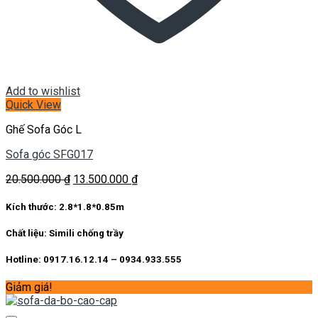
Add to wishlist
Quick View
Ghế Sofa Góc L
Sofa góc SFG017
Giá
Giá
20.500.000
₫
13.500.000
₫
gốc
hiện
là:
tại
Kích thước:
2.8*1.8*0.85m
20.500.000 ₫.
là:
13.500.000 ₫.
Chất liệu:
Simili chống trầy
Hotline: 0917.16.12.14 – 0934.933.555
Giảm giá!