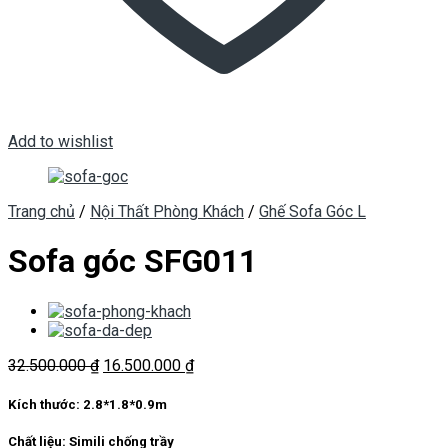
Add to wishlist
Trang chủ
/
Nội Thất Phòng Khách
/
Ghế Sofa Góc L
Sofa góc SFG011
Giá
Giá
32.500.000
₫
16.500.000
₫
gốc
hiện
là:
tại
Kích thước:
2.8*1.8*0.9m
32.500.000 ₫.
là:
16.500.000 ₫.
Chất liệu:
Simili chống trầy