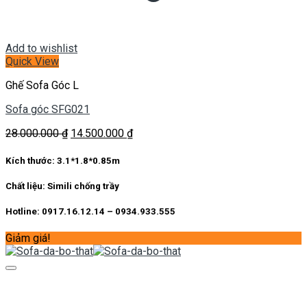
Add to wishlist
Quick View
Ghế Sofa Góc L
Sofa góc SFG021
Giá
Giá
28.000.000
₫
14.500.000
₫
gốc
hiện
là:
tại
Kích thước:
3.1*1.8*0.85m
28.000.000 ₫.
là:
14.500.000 ₫.
Chất liệu:
Simili chống trầy
Hotline: 0917.16.12.14 – 0934.933.555
Giảm giá!