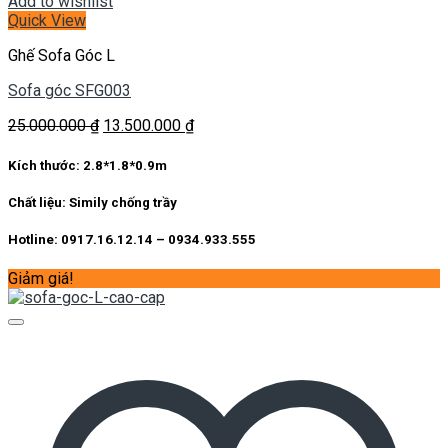
Add to wishlist
Quick View
Ghế Sofa Góc L
Sofa góc SFG003
Giá
Giá
25.000.000
₫
13.500.000
₫
gốc
hiện
là:
tại
Kích thước:
2.8*1.8*0.9m
25.000.000 ₫.
là:
13.500.000 ₫.
Chất liệu:
Simily chống trầy
Hotline: 0917.16.12.14 – 0934.933.555
Giảm giá!