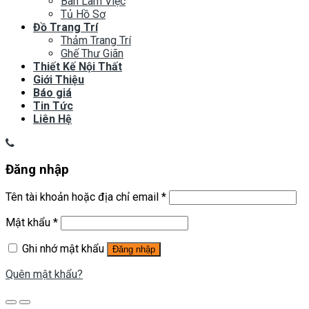
Bàn Làm Việc
Tủ Hồ Sơ
Đồ Trang Trí
Thảm Trang Trí
Ghế Thư Giãn
Thiết Kế Nội Thất
Giới Thiệu
Báo giá
Tin Tức
Liên Hệ
Đăng nhập
Tên tài khoản hoặc địa chỉ email
*
Mật khẩu
*
Ghi nhớ mật khẩu
Đăng nhập
Quên mật khẩu?