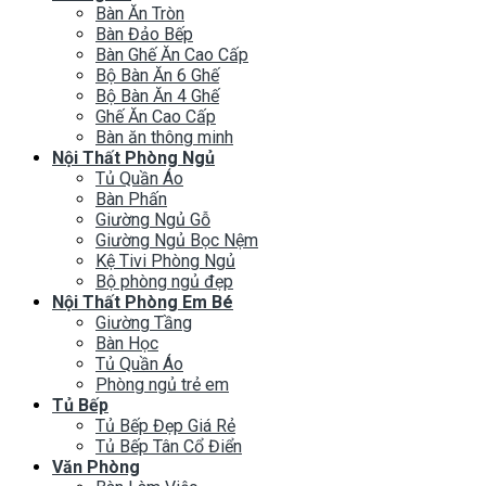
Bàn Ăn Tròn
Bàn Đảo Bếp
Bàn Ghế Ăn Cao Cấp
Bộ Bàn Ăn 6 Ghế
Bộ Bàn Ăn 4 Ghế
Ghế Ăn Cao Cấp
Bàn ăn thông minh
Nội Thất Phòng Ngủ
Tủ Quần Áo
Bàn Phấn
Giường Ngủ Gỗ
Giường Ngủ Bọc Nệm
Kệ Tivi Phòng Ngủ
Bộ phòng ngủ đẹp
Nội Thất Phòng Em Bé
Giường Tầng
Bàn Học
Tủ Quần Áo
Phòng ngủ trẻ em
Tủ Bếp
Tủ Bếp Đẹp Giá Rẻ
Tủ Bếp Tân Cổ Điển
Văn Phòng