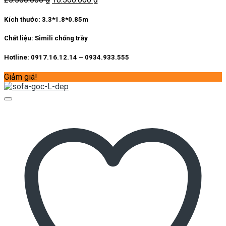
gốc
hiện
là:
tại
Kích thước:
3.3*1.8*0.85m
25.500.000 ₫.
là:
18.500.000 ₫.
Chất liệu:
Simili chống trầy
Hotline: 0917.16.12.14 – 0934.933.555
Giảm giá!