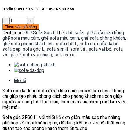
Hotline: 0917.16.12.14 – 0934.933.555
Sofa
góc
Thêm vào giỏ hàng
SFG011
Danh mục:
Ghế Sofa Góc L
Thẻ:
ghế sofa
,
ghế sofa màu hồng
,
số
ghế sofa màu xám
,
ghế sofa màu xanh
,
ghế sofa phòng khách
,
lượng
ghế sofa phòng khách lớn
,
sofa chữ L
,
sofa da
,
sofa da bò
,
sofa đẹp
,
sofa góc L
,
sofa simili
,
sofa vải
,
sofa vải bố
,
sofa
vải giá rẻ
,
sofa vải nhung
,
sofa vải nỉ
Mô tả
Sofa góc là dòng sofa được khá nhiều người lựa chọn, không
chỉ giúp tạo nhiều phong cách cho phòng khách mà còn giúp
người sử dụng thật thư giãn, thoải mái sau những giờ làm việc
mệt mỏi.
Sofa góc SFG011 với thiết kế đơn giản, màu sắc nhẹ nhàng
phù hợp với mọi không gian, dễ dàng kết hợp với nội thất xung
quanh tạo cho phòng khách thêm ấn tượng.