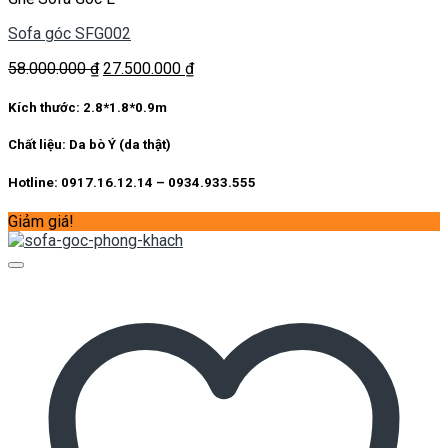
Sofa góc SFG002
Giá
Giá
58.000.000
₫
27.500.000
₫
gốc
hiện
là:
tại
Kích thước:
2.8*1.8*0.9m
58.000.000 ₫.
là:
27.500.000 ₫.
Chất liệu:
Da bò Ý (da thật)
Hotline: 0917.16.12.14 – 0934.933.555
Giảm giá!