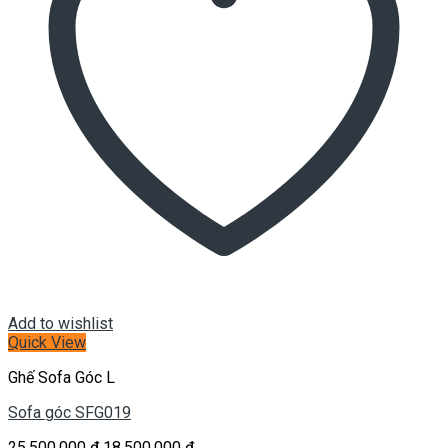
Add to wishlist
Quick View
Ghế Sofa Góc L
Sofa góc SFG019
Giá
Giá
25.500.000
₫
18.500.000
₫