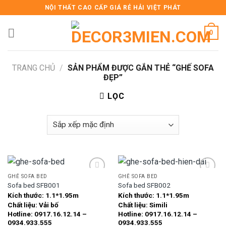
Skip
NỘI THẤT CAO CẤP GIÁ RẺ HẢI VIỆT PHÁT
to
content
0
TRANG CHỦ
/
SẢN PHẨM ĐƯỢC GẮN THẺ “GHẾ SOFA
ĐẸP”
LỌC
GHẾ SOFA BED
GHẾ SOFA BED
Sofa bed SFB001
Sofa bed SFB002
Kích thước:
1.1*1.95m
Kích thước:
1.1*1.95m
Add to
Add to
Chất liệu:
Vải bố
Chất liệu:
Simili
wishlist
wishlist
Hotline: 0917.16.12.14 –
Hotline: 0917.16.12.14 –
0934.933.555
0934.933.555