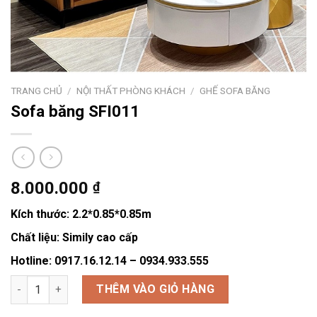
TRANG CHỦ
/
NỘI THẤT PHÒNG KHÁCH
/
GHẾ SOFA BĂNG
Sofa băng SFI011
8.000.000
₫
Kích thước:
2.2*0.85*0.85m
Chất liệu:
Simily cao cấp
Hotline: 0917.16.12.14 – 0934.933.555
Sofa băng SFI011 số lượng
THÊM VÀO GIỎ HÀNG