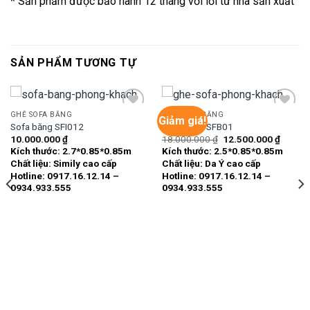
* Sản phẩm được bảo hành 12 tháng với lỗi từ nhà sản xuất
SẢN PHẨM TƯƠNG TỰ
GHẾ SOFA BĂNG
GHẾ SOFA BĂNG
Giảm giá!
Sofa băng SFI012
Sofa băng SFB01
Giá
Giá
10.000.000
₫
18.000.000
₫
12.500.000
₫
Add to
Add to
gốc
hiện
Kích thước:
2.7*0.85*0.85m
Kích thước:
2.5*0.85*0.85m
wishlist
wishlist
là:
tại
Chất liệu:
Simily cao cấp
Chất liệu:
Da Ý cao cấp
18.000.000 ₫.
là:
12.500
Hotline: 0917.16.12.14 –
Hotline: 0917.16.12.14 –
0934.933.555
0934.933.555