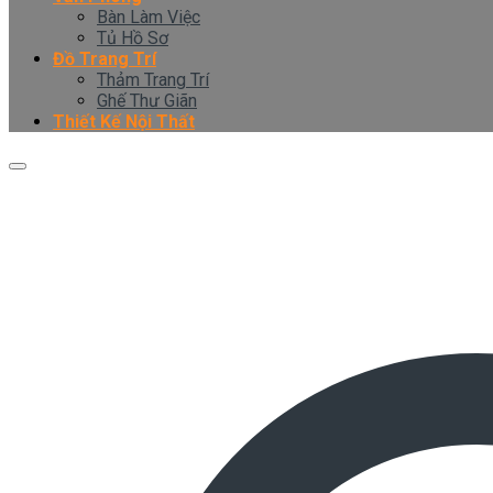
Bàn Làm Việc
Tủ Hồ Sơ
Đồ Trang Trí
Thảm Trang Trí
Ghế Thư Giãn
Thiết Kế Nội Thất