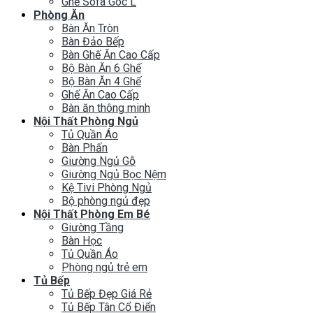
Ghế Sofa Góc L
Phòng Ăn
Bàn Ăn Tròn
Bàn Đảo Bếp
Bàn Ghế Ăn Cao Cấp
Bộ Bàn Ăn 6 Ghế
Bộ Bàn Ăn 4 Ghế
Ghế Ăn Cao Cấp
Bàn ăn thông minh
Nội Thất Phòng Ngủ
Tủ Quần Áo
Bàn Phấn
Giường Ngủ Gỗ
Giường Ngủ Bọc Nệm
Kệ Tivi Phòng Ngủ
Bộ phòng ngủ đẹp
Nội Thất Phòng Em Bé
Giường Tầng
Bàn Học
Tủ Quần Áo
Phòng ngủ trẻ em
Tủ Bếp
Tủ Bếp Đẹp Giá Rẻ
Tủ Bếp Tân Cổ Điển