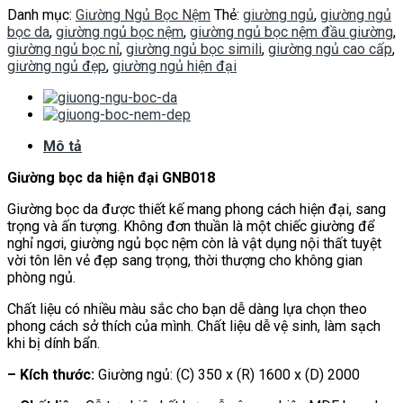
Danh mục:
Giường Ngủ Bọc Nệm
Thẻ:
giường ngủ
,
giường ngủ
bọc da
,
giường ngủ bọc nệm
,
giường ngủ bọc nệm đầu giường
,
giường ngủ bọc nỉ
,
giường ngủ bọc simili
,
giường ngủ cao cấp
,
giường ngủ đẹp
,
giường ngủ hiện đại
Mô tả
Giường bọc da hiện đại GNB018
Giường bọc da được thiết kế mang phong cách hiện đại, sang
trọng và ấn tượng. Không đơn thuần là một chiếc giường để
nghỉ ngơi, giường ngủ bọc nệm còn là vật dụng nội thất tuyệt
vời tôn lên vẻ đẹp sang trọng, thời thượng cho không gian
phòng ngủ.
Chất liệu có nhiều màu sắc cho bạn dễ dàng lựa chọn theo
phong cách sở thích của mình. Chất liệu dễ vệ sinh, làm sạch
khi bị dính bẩn.
– Kích thước:
Giường ngủ: (C) 350 x (R) 1600 x (D) 2000