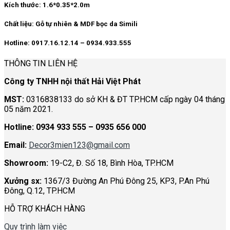
Kích thước:
1.6*0.35*2.0m
Chất liệu:
Gỗ tự nhiên & MDF bọc da Simili
Hotline: 0917.16.12.14 – 0934.933.555
THÔNG TIN LIÊN HỆ
Công ty TNHH nội thất Hải Việt Phát
MST:
0316838133 do sở KH & ĐT TP.HCM cấp ngày 04 tháng
05 năm 2021.
Hotline:
0934 933 555 – 0935 656 000
Email:
Decor3mien123@gmail.com
Showroom:
19-C2, Đ. Số 18, Bình Hòa, TP.HCM
Xưởng sx:
1367/3 Đường An Phú Đông 25, KP3, P.An Phú
Đông, Q.12, TP.HCM
HỖ TRỢ KHÁCH HÀNG
Quy trình làm việc