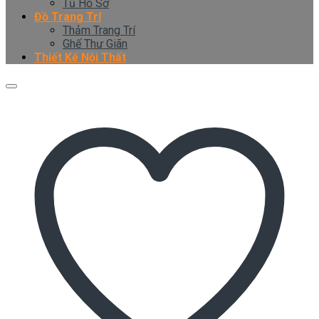
Tủ Hồ Sơ
Đồ Trang Trí
Thảm Trang Trí
Ghế Thư Giãn
Thiết Kế Nội Thất