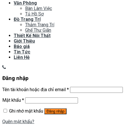
Văn Phòng
Bàn Làm Việc
Tủ Hồ Sơ
Đồ Trang Trí
Thảm Trang Trí
Ghế Thư Giãn
Thiết Kế Nội Thất
Giới Thiệu
Báo giá
Tin Tức
Liên Hệ
Đăng nhập
Tên tài khoản hoặc địa chỉ email
*
Mật khẩu
*
Ghi nhớ mật khẩu
Đăng nhập
Quên mật khẩu?