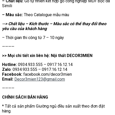
– Chất liệu:
Gỗ tự nhiên kết hợp gỗ công nghiệp MDF bọc da
Simili
– Màu sắc:
Theo Catalogue mẫu màu
--> Chất liệu – Kích thước – Màu sắc có thể thay đổi theo
yêu cầu của khách hàng
– Thời gian thi công từ 7 – 10 ngày
————
>> Mọi chi tiết xin liên hệ: Nội thất DECOR3MIEN
Hotline:
0934.933.555 – 0917.16.12.14
Zalo
: 0934.933.555 – 0917.16.12.14
Facebook:
facebook.com/decor3mien
Email:
Decor3mien123@gmail.com
————
CHÍNH SÁCH BÁN HÀNG
* Tất cả sản phẩm Giường ngủ đều sản xuất theo đơn đặt
hàng.