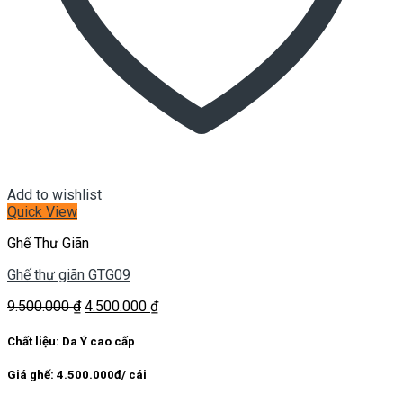
Add to wishlist
Quick View
Ghế Thư Giãn
Ghế thư giãn GTG09
Giá
Giá
9.500.000
₫
4.500.000
₫
gốc
hiện
là:
tại
Chất liệu: Da Ý cao cấp
9.500.000 ₫.
là:
4.500.000 ₫.
Giá ghế: 4.500.000đ/ cái