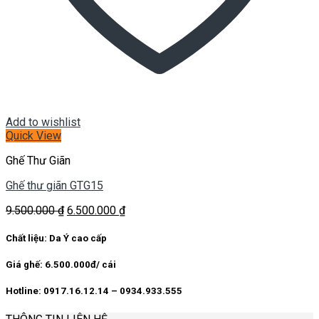
Add to wishlist
Quick View
Ghế Thư Giãn
Ghế thư giãn GTG15
Giá
Giá
9.500.000
₫
6.500.000
₫
gốc
hiện
là:
tại
Chất liệu: Da Ý cao cấp
9.500.000 ₫.
là:
6.500.000 ₫.
Giá ghế: 6.500.000đ/ cái
Hotline: 0917.16.12.14 – 0934.933.555