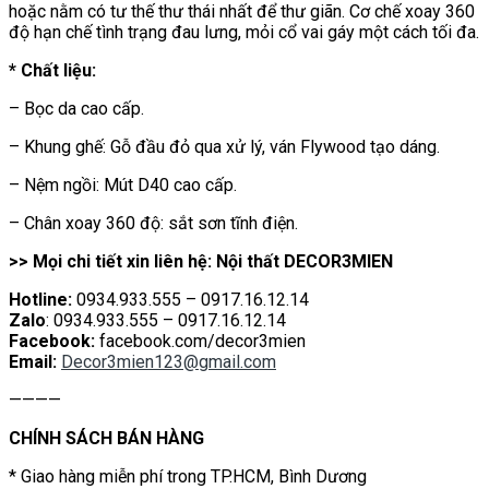
hoặc nằm có tư thế thư thái nhất để thư giãn. Cơ chế xoay 360
độ hạn chế tình trạng đau lưng, mỏi cổ vai gáy một cách tối đa.
* Chất liệu:
– Bọc da cao cấp.
– Khung ghế: Gỗ đầu đỏ qua xử lý, ván Flywood tạo dáng.
– Nệm ngồi: Mút D40 cao cấp.
– Chân xoay 360 độ: sắt sơn tĩnh điện.
>> Mọi chi tiết xin liên hệ: Nội thất DECOR3MIEN
Hotline:
0934.933.555 – 0917.16.12.14
Zalo
: 0934.933.555 – 0917.16.12.14
Facebook:
facebook.com/decor3mien
Email:
Decor3mien123@gmail.com
————
CHÍNH SÁCH BÁN HÀNG
* Giao hàng miễn phí trong TP.HCM, Bình Dương