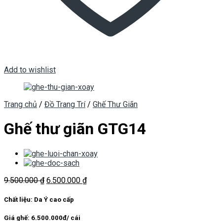
Add to wishlist
Trang chủ
/
Đồ Trang Trí
/
Ghế Thư Giãn
Ghế thư giãn GTG14
Giá
Giá
9.500.000
₫
6.500.000
₫
gốc
hiện
là:
tại
Chất liệu: Da Ý cao cấp
9.500.000 ₫.
là:
6.500.000 ₫.
Giá ghế: 6.500.000đ/ cái