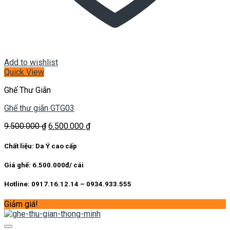
Add to wishlist
Quick View
Ghế Thư Giãn
Ghế thư giãn GTG03
Giá
Giá
9.500.000
₫
6.500.000
₫
gốc
hiện
là:
tại
Chất liệu: Da Ý cao cấp
9.500.000 ₫.
là:
6.500.000 ₫.
Giá ghế: 6.500.000đ/ cái
Hotline: 0917.16.12.14 – 0934.933.555
Giảm giá!