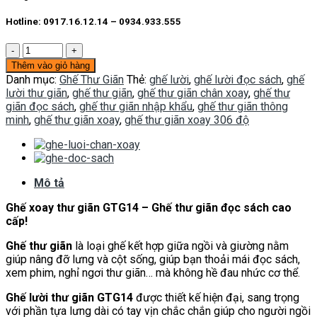
Hotline: 0917.16.12.14 – 0934.933.555
Ghế
thư
Thêm vào giỏ hàng
giãn
Danh mục:
Ghế Thư Giãn
Thẻ:
ghế lười
,
ghế lười đọc sách
,
ghế
GTG14
lười thư giãn
,
ghế thư giãn
,
ghế thư giãn chân xoay
,
ghế thư
số
giãn đọc sách
,
ghế thư giãn nhập khẩu
,
ghế thư giãn thông
lượng
minh
,
ghế thư giãn xoay
,
ghế thư giãn xoay 306 độ
Mô tả
Ghế xoay thư giãn GTG14 – Ghế thư giãn đọc sách cao
cấp!
Ghế thư giãn
là loại ghế kết hợp giữa ngồi và giường nằm
giúp nâng đỡ lưng và cột sống, giúp bạn thoải mái đọc sách,
xem phim, nghỉ ngơi thư giãn… mà không hề đau nhức cơ thể.
Ghế lười thư giãn GTG14
được thiết kế hiện đại, sang trọng
với phần tựa lưng dài có tay vịn chắc chắn giúp cho người ngồi