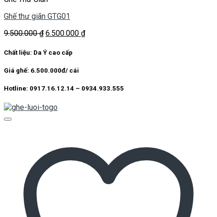
Ghế thư giãn GTG01
Giá
Giá
9.500.000
₫
6.500.000
₫
gốc
hiện
là:
tại
Chất liệu: Da Ý cao cấp
9.500.000 ₫.
là:
6.500.000 ₫.
Giá ghế: 6.500.000đ/ cái
Hotline: 0917.16.12.14 – 0934.933.555