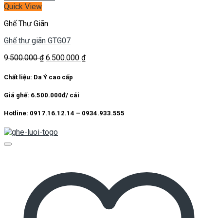
Quick View
Ghế Thư Giãn
Ghế thư giãn GTG07
Giá
Giá
9.500.000
₫
6.500.000
₫
gốc
hiện
là:
tại
Chất liệu: Da Ý cao cấp
9.500.000 ₫.
là:
6.500.000 ₫.
Giá ghế: 6.500.000đ/ cái
Hotline: 0917.16.12.14 – 0934.933.555