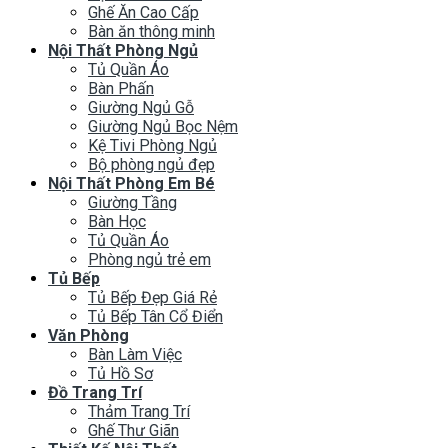
Ghế Ăn Cao Cấp
Bàn ăn thông minh
Nội Thất Phòng Ngủ
Tủ Quần Áo
Bàn Phấn
Giường Ngủ Gỗ
Giường Ngủ Bọc Nệm
Kệ Tivi Phòng Ngủ
Bộ phòng ngủ đẹp
Nội Thất Phòng Em Bé
Giường Tầng
Bàn Học
Tủ Quần Áo
Phòng ngủ trẻ em
Tủ Bếp
Tủ Bếp Đẹp Giá Rẻ
Tủ Bếp Tân Cổ Điển
Văn Phòng
Bàn Làm Việc
Tủ Hồ Sơ
Đồ Trang Trí
Thảm Trang Trí
Ghế Thư Giãn