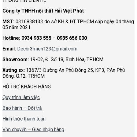
THÔNG TIN LIÊN HỆ
Công ty TNHH nội thất Hải Việt Phát
MST:
0316838133 do sở KH & ĐT TP.HCM cấp ngày 04 tháng
05 năm 2021.
Hotline:
0934 933 555 – 0935 656 000
Email:
Decor3mien123@gmail.com
Showroom:
19-C2, Đ. Số 18, Bình Hòa, TP.HCM
Xưởng sx:
1367/3 Đường An Phú Đông 25, KP3, P.An Phú
Đông, Q.12, TP.HCM
HỖ TRỢ KHÁCH HÀNG
Quy trình làm việc
Bảo hành – Đổi trả
Hình thức thanh toán
Vận chuyển – Giao nhận hàng