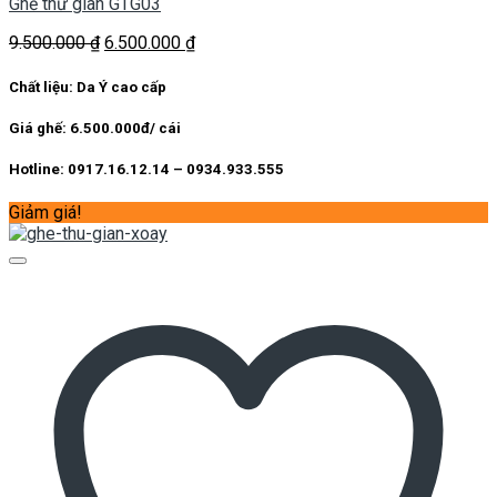
Ghế thư giãn GTG03
Giá
Giá
9.500.000
₫
6.500.000
₫
gốc
hiện
là:
tại
Chất liệu: Da Ý cao cấp
9.500.000 ₫.
là:
6.500.000 ₫.
Giá ghế: 6.500.000đ/ cái
Hotline: 0917.16.12.14 – 0934.933.555
Giảm giá!