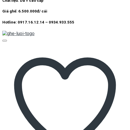
Chất liệu: Da Ý cao cấp
9.500.000 ₫.
là:
6.500.000 ₫.
Giá ghế: 6.500.000đ/ cái
Hotline: 0917.16.12.14 – 0934.933.555