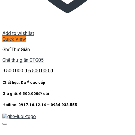
Add to wishlist
Quick View
Ghế Thư Giãn
Ghế thư giãn GTG05
Giá
Giá
9.500.000
₫
6.500.000
₫
gốc
hiện
là:
tại
Chất liệu: Da Ý cao cấp
9.500.000 ₫.
là:
6.500.000 ₫.
Giá ghế: 6.500.000đ/ cái
Hotline: 0917.16.12.14 – 0934.933.555