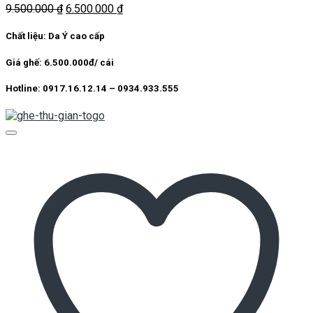
Giá
Giá
9.500.000
₫
6.500.000
₫
gốc
hiện
là:
tại
Chất liệu: Da Ý cao cấp
9.500.000 ₫.
là:
6.500.000 ₫.
Giá ghế: 6.500.000đ/ cái
Hotline: 0917.16.12.14 – 0934.933.555