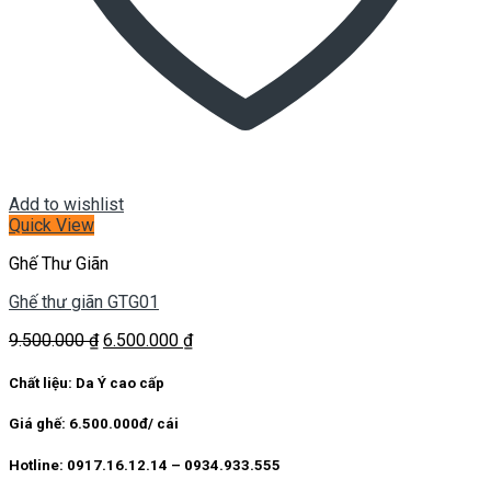
Add to wishlist
Quick View
Ghế Thư Giãn
Ghế thư giãn GTG01
Giá
Giá
9.500.000
₫
6.500.000
₫
gốc
hiện
là:
tại
Chất liệu: Da Ý cao cấp
9.500.000 ₫.
là:
6.500.000 ₫.
Giá ghế: 6.500.000đ/ cái
Hotline: 0917.16.12.14 – 0934.933.555