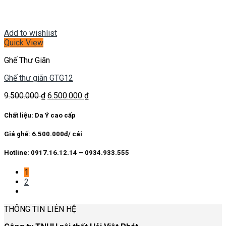
Add to wishlist
Quick View
Ghế Thư Giãn
Ghế thư giãn GTG12
Giá
Giá
9.500.000
₫
6.500.000
₫
gốc
hiện
là:
tại
Chất liệu: Da Ý cao cấp
9.500.000 ₫.
là:
6.500.000 ₫.
Giá ghế: 6.500.000đ/ cái
Hotline: 0917.16.12.14 – 0934.933.555
1
2
THÔNG TIN LIÊN HỆ