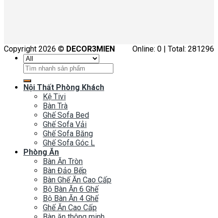
Copyright 2026 ©
DECOR3MIEN
Online: 0 | Total: 281296
Tìm
kiếm:
Nội Thất Phòng Khách
Kệ Tivi
Bàn Trà
Ghế Sofa Bed
Ghế Sofa Vải
Ghế Sofa Băng
Ghế Sofa Góc L
Phòng Ăn
Bàn Ăn Tròn
Bàn Đảo Bếp
Bàn Ghế Ăn Cao Cấp
Bộ Bàn Ăn 6 Ghế
Bộ Bàn Ăn 4 Ghế
Ghế Ăn Cao Cấp
Bàn ăn thông minh