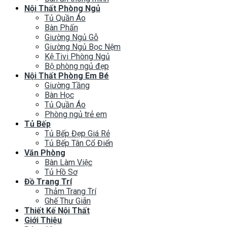
Nội Thất Phòng Ngủ
Tủ Quần Áo
Bàn Phấn
Giường Ngủ Gỗ
Giường Ngủ Bọc Nệm
Kệ Tivi Phòng Ngủ
Bộ phòng ngủ đẹp
Nội Thất Phòng Em Bé
Giường Tầng
Bàn Học
Tủ Quần Áo
Phòng ngủ trẻ em
Tủ Bếp
Tủ Bếp Đẹp Giá Rẻ
Tủ Bếp Tân Cổ Điển
Văn Phòng
Bàn Làm Việc
Tủ Hồ Sơ
Đồ Trang Trí
Thảm Trang Trí
Ghế Thư Giãn
Thiết Kế Nội Thất
Giới Thiệu