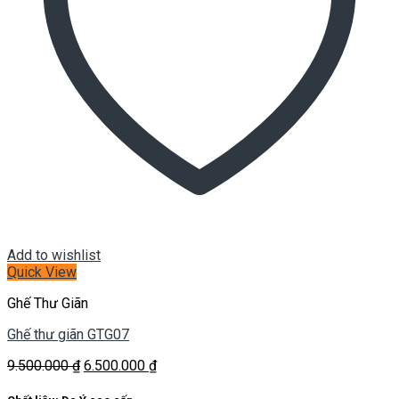
Add to wishlist
Quick View
Ghế Thư Giãn
Ghế thư giãn GTG07
Giá
Giá
9.500.000
₫
6.500.000
₫
gốc
hiện
là:
tại