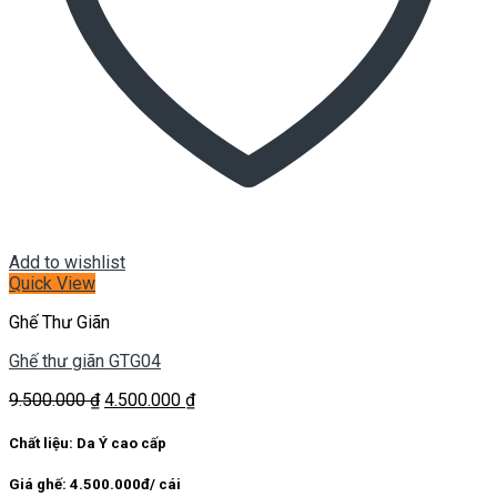
Add to wishlist
Quick View
Ghế Thư Giãn
Ghế thư giãn GTG04
Giá
Giá
9.500.000
₫
4.500.000
₫
gốc
hiện
là:
tại
Chất liệu: Da Ý cao cấp
9.500.000 ₫.
là:
4.500.000 ₫.
Giá ghế: 4.500.000đ/ cái