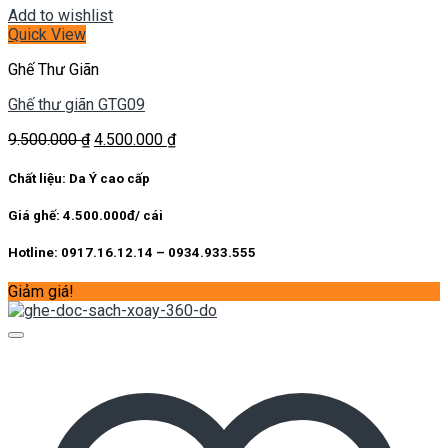
Add to wishlist
Quick View
Ghế Thư Giãn
Ghế thư giãn GTG09
Giá
Giá
9.500.000
₫
4.500.000
₫
gốc
hiện
là:
tại
Chất liệu: Da Ý cao cấp
9.500.000 ₫.
là:
4.500.000 ₫.
Giá ghế: 4.500.000đ/ cái
Hotline: 0917.16.12.14 – 0934.933.555
Giảm giá!