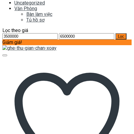
Uncategorized
Văn Phòng
Bàn làm việc
Tủ hồ sơ
Lọc theo giá
Giá
Giá
Lọc
tối
tối
Giảm giá!
thiểu
đa