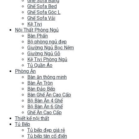
Ghế Sofa Băng
Ghế Sofa Bed
Ghế Sofa Góc L
Ghế Sofa Vải
Kệ Tivi
Nội Thất Phòng Ngủ
Bàn Phấn
Bộ phòng ngủ đẹp
Giường Ngủ Bọc Nệm
Giường Ngủ Gỗ
Kệ Tivi Phòng Ngủ
Tủ Quần Áo
Phòng Ăn
Bàn ăn thông minh
Bàn Ăn Tròn
Bàn Đảo Bếp
Bàn Ghế Ăn Cao Cấp
Bộ Bàn Ăn 4 Ghế
Bộ Bàn Ăn 6 Ghế
Ghế Ăn Cao Cấp
Thiết kế nội thất
Tủ Bếp
Tủ bếp đẹp giá rẻ
Tủ bếp tân cổ điển