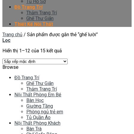
Tủ Hồ Sơ
Đồ Trang Trí
Thảm Trang Trí
Ghế Thư Giãn
Thiết Kế Nội Thất
Trang chủ
/
Sản phẩm được gắn thẻ “ghế lười”
Lọc
Hiển thị 1–12 của 15 kết quả
Browse
Đồ Trang Trí
Ghế Thư Giãn
Thảm Trang Trí
Nội Thất Phòng Em Bé
Bàn Học
Giường Tầng
Phòng ngủ trẻ em
Tủ Quần Áo
Nội Thất Phòng Khách
Bàn Trà