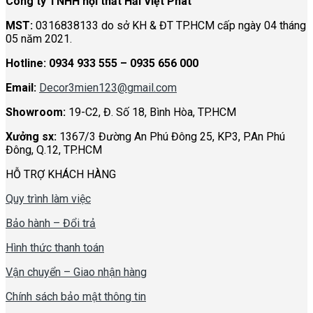
Công ty TNHH nội thất Hải Việt Phát
MST:
0316838133 do sở KH & ĐT TP.HCM cấp ngày 04 tháng
05 năm 2021.
Hotline:
0934 933 555 – 0935 656 000
Email:
Decor3mien123@gmail.com
Showroom:
19-C2, Đ. Số 18, Bình Hòa, TP.HCM
Xưởng sx:
1367/3 Đường An Phú Đông 25, KP3, P.An Phú
Đông, Q.12, TP.HCM
HỖ TRỢ KHÁCH HÀNG
Quy trình làm việc
Bảo hành – Đổi trả
Hình thức thanh toán
Vận chuyển – Giao nhận hàng
Chính sách bảo mật thông tin