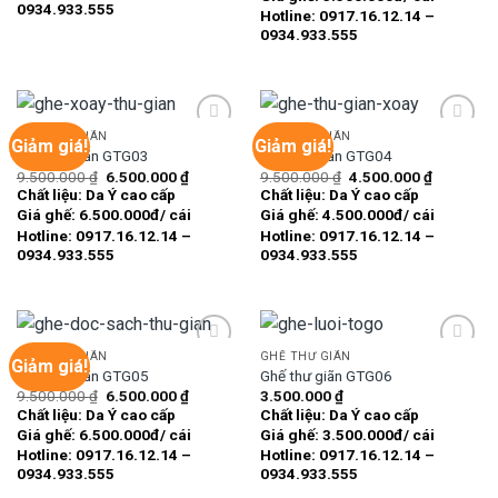
0934.933.555
Hotline: 0917.16.12.14 –
0934.933.555
GHẾ THƯ GIÃN
GHẾ THƯ GIÃN
Giảm giá!
Giảm giá!
Ghế thư giãn GTG03
Ghế thư giãn GTG04
Giá
Giá
Giá
Giá
9.500.000
₫
6.500.000
₫
9.500.000
₫
4.500.000
₫
Add to
Add to
gốc
hiện
gốc
hiện
Chất liệu: Da Ý cao cấp
Chất liệu: Da Ý cao cấp
wishlist
wishlist
là:
tại
là:
tại
Giá ghế: 6.500.000đ/ cái
Giá ghế: 4.500.000đ/ cái
9.500.000 ₫.
là:
9.500.000 ₫.
là:
6.500.000 ₫.
4.500.000
Hotline: 0917.16.12.14 –
Hotline: 0917.16.12.14 –
0934.933.555
0934.933.555
GHẾ THƯ GIÃN
GHẾ THƯ GIÃN
Giảm giá!
Ghế thư giãn GTG05
Ghế thư giãn GTG06
Giá
Giá
9.500.000
₫
6.500.000
₫
3.500.000
₫
Add to
Add to
gốc
hiện
Chất liệu: Da Ý cao cấp
Chất liệu: Da Ý cao cấp
wishlist
wishlist
là:
tại
Giá ghế: 6.500.000đ/ cái
Giá ghế: 3.500.000đ/ cái
9.500.000 ₫.
là:
6.500.000 ₫.
Hotline: 0917.16.12.14 –
Hotline: 0917.16.12.14 –
0934.933.555
0934.933.555