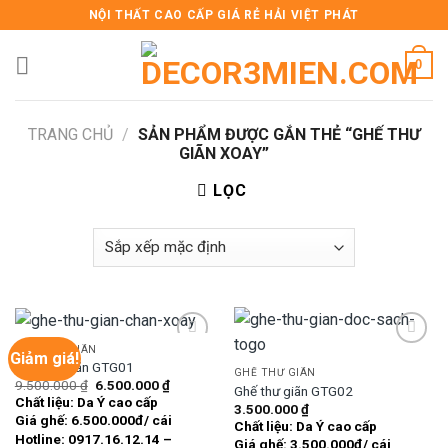
Skip
NỘI THẤT CAO CẤP GIÁ RẺ HẢI VIỆT PHÁT
to
content
0
TRANG CHỦ
/
SẢN PHẨM ĐƯỢC GẮN THẺ “GHẾ THƯ
GIÃN XOAY”
LỌC
GHẾ THƯ GIÃN
Giảm giá!
Ghế thư giãn GTG01
GHẾ THƯ GIÃN
Giá
Giá
9.500.000
₫
6.500.000
₫
Ghế thư giãn GTG02
Add to
Add to
gốc
hiện
Chất liệu: Da Ý cao cấp
wishlist
wishlist
3.500.000
₫
là:
tại
Giá ghế: 6.500.000đ/ cái
9.500.000 ₫.
là:
Chất liệu: Da Ý cao cấp
6.500.000 ₫.
Hotline: 0917.16.12.14 –
Giá ghế: 3.500.000đ/ cái