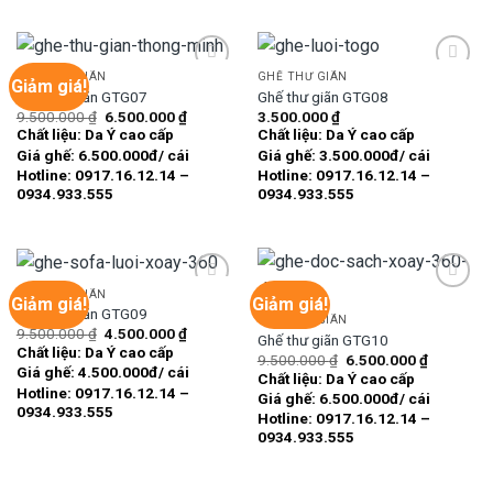
GHẾ THƯ GIÃN
GHẾ THƯ GIÃN
Giảm giá!
Ghế thư giãn GTG07
Ghế thư giãn GTG08
Giá
Giá
9.500.000
₫
6.500.000
₫
3.500.000
₫
Add to
Add to
gốc
hiện
Chất liệu: Da Ý cao cấp
Chất liệu: Da Ý cao cấp
wishlist
wishlist
là:
tại
Giá ghế: 6.500.000đ/ cái
Giá ghế: 3.500.000đ/ cái
9.500.000 ₫.
là:
6.500.000 ₫.
Hotline: 0917.16.12.14 –
Hotline: 0917.16.12.14 –
0934.933.555
0934.933.555
GHẾ THƯ GIÃN
Giảm giá!
Giảm giá!
Ghế thư giãn GTG09
GHẾ THƯ GIÃN
Giá
Giá
9.500.000
₫
4.500.000
₫
Ghế thư giãn GTG10
Add to
Add to
gốc
hiện
Chất liệu: Da Ý cao cấp
wishlist
wishlist
Giá
Giá
9.500.000
₫
6.500.000
₫
là:
tại
Giá ghế: 4.500.000đ/ cái
gốc
hiện
9.500.000 ₫.
là:
Chất liệu: Da Ý cao cấp
là:
tại
4.500.000 ₫.
Hotline: 0917.16.12.14 –
Giá ghế: 6.500.000đ/ cái
9.500.000 ₫.
là:
0934.933.555
6.500.000
Hotline: 0917.16.12.14 –
0934.933.555