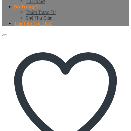
Tủ Hồ Sơ
Đồ Trang Trí
Thảm Trang Trí
Ghế Thư Giãn
Thiết Kế Nội Thất