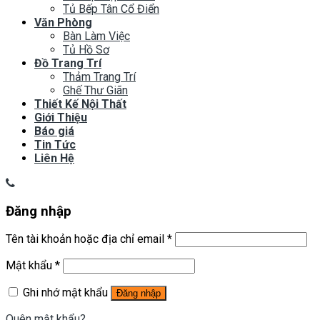
Tủ Bếp Tân Cổ Điển
Văn Phòng
Bàn Làm Việc
Tủ Hồ Sơ
Đồ Trang Trí
Thảm Trang Trí
Ghế Thư Giãn
Thiết Kế Nội Thất
Giới Thiệu
Báo giá
Tin Tức
Liên Hệ
Đăng nhập
Tên tài khoản hoặc địa chỉ email
*
Mật khẩu
*
Ghi nhớ mật khẩu
Đăng nhập
Quên mật khẩu?