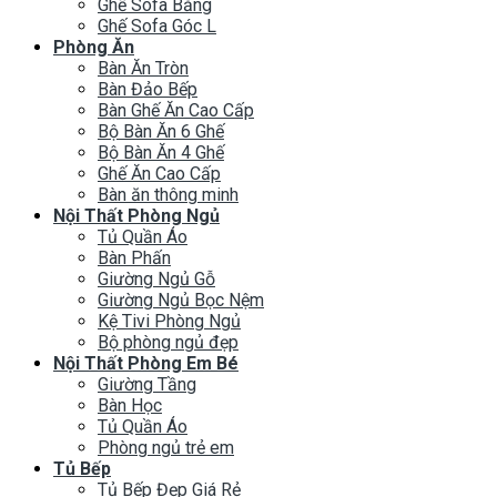
Ghế Sofa Băng
Ghế Sofa Góc L
Phòng Ăn
Bàn Ăn Tròn
Bàn Đảo Bếp
Bàn Ghế Ăn Cao Cấp
Bộ Bàn Ăn 6 Ghế
Bộ Bàn Ăn 4 Ghế
Ghế Ăn Cao Cấp
Bàn ăn thông minh
Nội Thất Phòng Ngủ
Tủ Quần Áo
Bàn Phấn
Giường Ngủ Gỗ
Giường Ngủ Bọc Nệm
Kệ Tivi Phòng Ngủ
Bộ phòng ngủ đẹp
Nội Thất Phòng Em Bé
Giường Tầng
Bàn Học
Tủ Quần Áo
Phòng ngủ trẻ em
Tủ Bếp
Tủ Bếp Đẹp Giá Rẻ