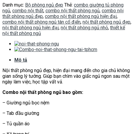
Danh mục:
Bộ phòng ngủ đẹp
Thẻ:
combo giường tủ phòng
ngủ
,
combo nội thất
,
combo nội thất phòng ngủ
,
combo nội
thất phòng ngủ đẹp
,
combo nội thất phòng ngủ hiện đại
,
combo nội thất phòng ngủ tân cổ điển
,
nội thất phòng ngủ đẹp
,
nội thất phòng ngủ hiện đại
,
nội thất phòng ngủ nhỏ
,
thiết kế
nội thất phòng ngủ
Mô tả
Nội thất phòng ngủ đẹp, hiện đại mang đến cho gia chủ không
gian sống lý tưởng. Giúp bạn chìm vào giấc ngủ ngon sau một
ngày làm việc, học tập vất vả.
Combo nội thất phòng ngủ bao gồm:
– Giường ngủ bọc nệm
– Tab đầu giường
– Tủ quần áo