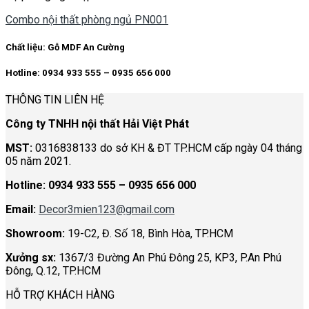
Combo nội thất phòng ngủ PN001
Chất liệu:
Gỗ MDF An Cường
Hotline: 0934 933 555 – 0935 656 000
THÔNG TIN LIÊN HỆ
Công ty TNHH nội thất Hải Việt Phát
MST:
0316838133 do sở KH & ĐT TP.HCM cấp ngày 04 tháng
05 năm 2021.
Hotline:
0934 933 555 – 0935 656 000
Email:
Decor3mien123@gmail.com
Showroom:
19-C2, Đ. Số 18, Bình Hòa, TP.HCM
Xưởng sx:
1367/3 Đường An Phú Đông 25, KP3, P.An Phú
Đông, Q.12, TP.HCM
HỖ TRỢ KHÁCH HÀNG