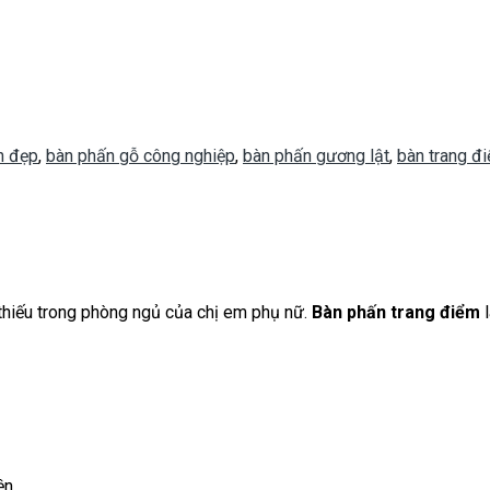
n đẹp
,
bàn phấn gỗ công nghiệp
,
bàn phấn gương lật
,
bàn trang đ
 thiếu trong phòng ngủ của chị em phụ nữ.
Bàn phấn trang điểm
l
ện.