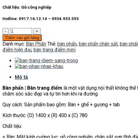
6.500.000 ₫.
là:
4.500.000 ₫.
Chất liệu:
Gỗ công nghiệp
Hotline: 0917.16.12.14 – 0934.933.555
Bàn
phấn
Thêm vào giỏ hàng
B005
Danh mục:
Bàn Phấn
Thẻ:
bàn phấn
,
bàn phấn chân sắt
,
bàn phấ
số
điểm hiện đại
,
bàn trang điểm mini
lượng
Mô tả
Bàn phấn | Bàn trang điểm
là một vật dụng nội thất không thể
chăm sóc sắc đẹp và tự tin hơn khi ra đường.
Quy cách: Sản phẩm bao gồm: Bàn + ghế + gương + tab
Kích thước: (D) 1400 x (R) 400 x (C) 780
Chất liệu:
+ Bàn: Mặt kính cường lực, gỗ công nghiệp, chân sắt sơn tĩnh đi