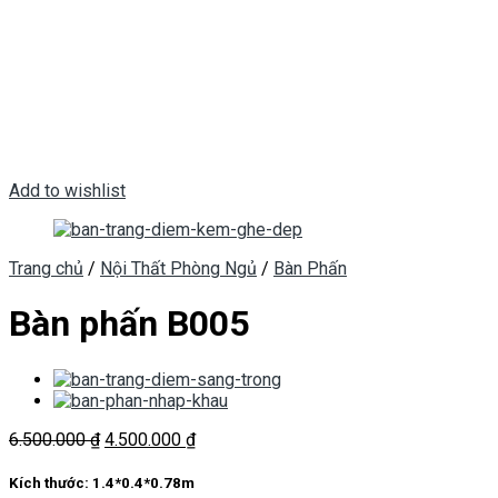
Add to wishlist
Trang chủ
/
Nội Thất Phòng Ngủ
/
Bàn Phấn
Bàn phấn B005
Giá
Giá
6.500.000
₫
4.500.000
₫
gốc
hiện
là:
tại
Kích thước:
1.4*0.4*0.78m