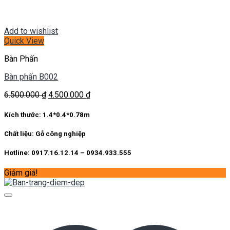
Add to wishlist
Quick View
Bàn Phấn
Bàn phấn B002
Giá
Giá
6.500.000
₫
4.500.000
₫
gốc
hiện
là:
tại
Kích thước:
1.4*0.4*0.78m
6.500.000 ₫.
là:
4.500.000 ₫.
Chất liệu:
Gỗ công nghiệp
Hotline: 0917.16.12.14 – 0934.933.555
Giảm giá!