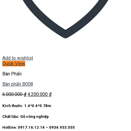
Add to wishlist
Quick View
Bàn Phấn
Bàn phấn B008
Giá
Giá
6.000.000
₫
4.200.000
₫
gốc
hiện
là:
tại
Kích thước:
1.4*0.4*0.78m
6.000.000 ₫.
là:
4.200.000 ₫.
Chất liệu:
Gỗ công nghiệp
Hotline: 0917.16.12.14 – 0934.933.555