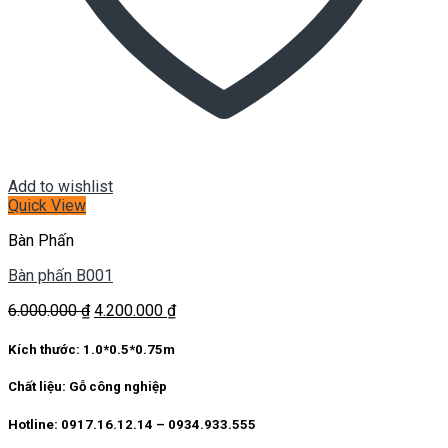
Add to wishlist
Quick View
Bàn Phấn
Bàn phấn B001
Giá
Giá
6.000.000
₫
4.200.000
₫
gốc
hiện
là:
tại
Kích thước:
1.0*0.5*0.75m
6.000.000 ₫.
là:
4.200.000 ₫.
Chất liệu:
Gỗ công nghiệp
Hotline: 0917.16.12.14 – 0934.933.555