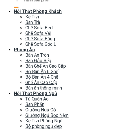
kiếm:
Nội Thất Phòng Khách
Kệ Tivi
Bàn Trà
Ghế Sofa Bed
Ghế Sofa Vải
Ghế Sofa Băng
Ghế Sofa Góc L
Phòng Ăn
Bàn Ăn Tròn
Bàn Đảo Bếp
Bàn Ghế Ăn Cao Cấp
Bộ Bàn Ăn 6 Ghế
Bộ Bàn Ăn 4 Ghế
Ghế Ăn Cao Cấp
Bàn ăn thông minh
Nội Thất Phòng Ngủ
Tủ Quần Áo
Bàn Phấn
Giường Ngủ Gỗ
Giường Ngủ Bọc Nệm
Kệ Tivi Phòng Ngủ
Bộ phòng ngủ đẹp