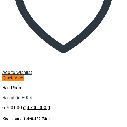
Add to wishlist
Quick View
Bàn Phấn
Bàn phấn B004
Giá
Giá
6.700.000
₫
4.700.000
₫
gốc
hiện
là:
tại
Kích thước:
1.4*0.4*0.78m
6.700.000 ₫.
là: