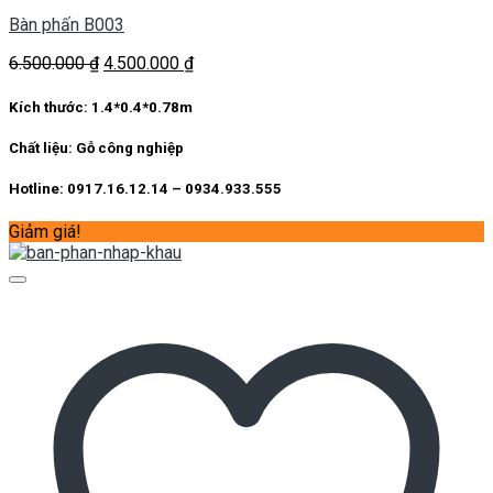
Bàn phấn B003
Giá
Giá
6.500.000
₫
4.500.000
₫
gốc
hiện
là:
tại
Kích thước:
1.4*0.4*0.78m
6.500.000 ₫.
là:
4.500.000 ₫.
Chất liệu:
Gỗ công nghiệp
Hotline: 0917.16.12.14 – 0934.933.555
Giảm giá!