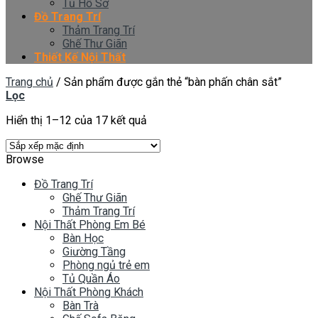
Tủ Hồ Sơ
Đồ Trang Trí
Thảm Trang Trí
Ghế Thư Giãn
Thiết Kế Nội Thất
Trang chủ
/
Sản phẩm được gắn thẻ “bàn phấn chân sắt”
Lọc
Hiển thị 1–12 của 17 kết quả
Browse
Đồ Trang Trí
Ghế Thư Giãn
Thảm Trang Trí
Nội Thất Phòng Em Bé
Bàn Học
Giường Tầng
Phòng ngủ trẻ em
Tủ Quần Áo
Nội Thất Phòng Khách
Bàn Trà