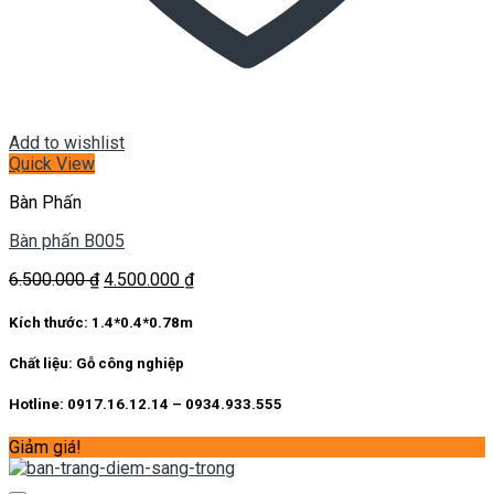
Add to wishlist
Quick View
Bàn Phấn
Bàn phấn B005
Giá
Giá
6.500.000
₫
4.500.000
₫
gốc
hiện
là:
tại
Kích thước:
1.4*0.4*0.78m
6.500.000 ₫.
là:
4.500.000 ₫.
Chất liệu:
Gỗ công nghiệp
Hotline: 0917.16.12.14 – 0934.933.555
Giảm giá!