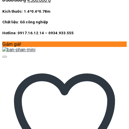
6.500.000
₫
4.500.000
₫
gốc
hiện
là:
tại
Kích thước:
1.4*0.4*0.78m
6.500.000 ₫.
là:
4.500.000 ₫.
Chất liệu:
Gỗ công nghiệp
Hotline: 0917.16.12.14 – 0934.933.555
Giảm giá!