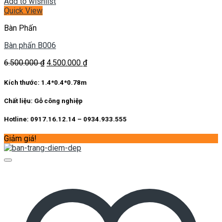
Add to wishlist
Quick View
Bàn Phấn
Bàn phấn B006
Giá
Giá
6.500.000
₫
4.500.000
₫
gốc
hiện
là:
tại
Kích thước:
1.4*0.4*0.78m
6.500.000 ₫.
là:
4.500.000 ₫.
Chất liệu:
Gỗ công nghiệp
Hotline: 0917.16.12.14 – 0934.933.555
Giảm giá!