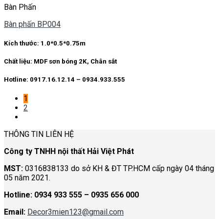
Bàn Phấn
Bàn phấn BP004
Kích thước:
1.0*0.5*0.75m
Chất liệu:
MDF sơn bóng 2K, Chân sắt
Hotline: 0917.16.12.14 – 0934.933.555
1
2
THÔNG TIN LIÊN HỆ
Công ty TNHH nội thất Hải Việt Phát
MST:
0316838133 do sở KH & ĐT TP.HCM cấp ngày 04 tháng
05 năm 2021.
Hotline:
0934 933 555 – 0935 656 000
Email:
Decor3mien123@gmail.com