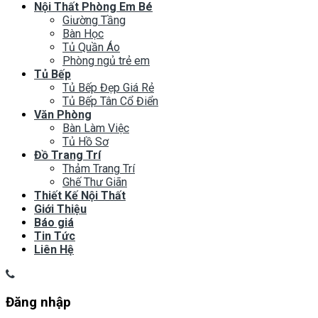
Nội Thất Phòng Em Bé
Giường Tầng
Bàn Học
Tủ Quần Áo
Phòng ngủ trẻ em
Tủ Bếp
Tủ Bếp Đẹp Giá Rẻ
Tủ Bếp Tân Cổ Điển
Văn Phòng
Bàn Làm Việc
Tủ Hồ Sơ
Đồ Trang Trí
Thảm Trang Trí
Ghế Thư Giãn
Thiết Kế Nội Thất
Giới Thiệu
Báo giá
Tin Tức
Liên Hệ
Đăng nhập