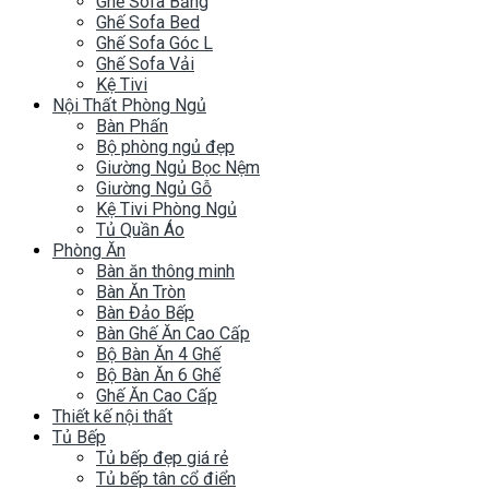
Ghế Sofa Băng
Ghế Sofa Bed
Ghế Sofa Góc L
Ghế Sofa Vải
Kệ Tivi
Nội Thất Phòng Ngủ
Bàn Phấn
Bộ phòng ngủ đẹp
Giường Ngủ Bọc Nệm
Giường Ngủ Gỗ
Kệ Tivi Phòng Ngủ
Tủ Quần Áo
Phòng Ăn
Bàn ăn thông minh
Bàn Ăn Tròn
Bàn Đảo Bếp
Bàn Ghế Ăn Cao Cấp
Bộ Bàn Ăn 4 Ghế
Bộ Bàn Ăn 6 Ghế
Ghế Ăn Cao Cấp
Thiết kế nội thất
Tủ Bếp
Tủ bếp đẹp giá rẻ
Tủ bếp tân cổ điển