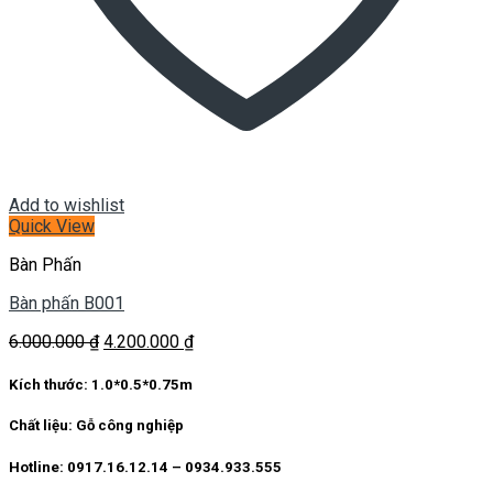
Add to wishlist
Quick View
Bàn Phấn
Bàn phấn B001
Giá
Giá
6.000.000
₫
4.200.000
₫
gốc
hiện
là:
tại
Kích thước:
1.0*0.5*0.75m
6.000.000 ₫.
là:
4.200.000 ₫.
Chất liệu:
Gỗ công nghiệp
Hotline: 0917.16.12.14 – 0934.933.555