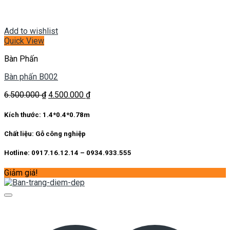
Add to wishlist
Quick View
Bàn Phấn
Bàn phấn B002
Giá
Giá
6.500.000
₫
4.500.000
₫
gốc
hiện
là:
tại
Kích thước:
1.4*0.4*0.78m
6.500.000 ₫.
là:
4.500.000 ₫.
Chất liệu:
Gỗ công nghiệp
Hotline: 0917.16.12.14 – 0934.933.555
Giảm giá!