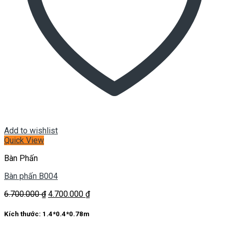
Add to wishlist
Quick View
Bàn Phấn
Bàn phấn B004
Giá
Giá
6.700.000
₫
4.700.000
₫
gốc
hiện
là:
tại
Kích thước:
1.4*0.4*0.78m
6.700.000 ₫.
là: