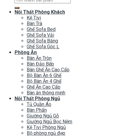
kiếm:
Nội Thất Phòng Khách
Kệ Tivi
Bàn Trà
Ghế Sofa Bed
Ghế Sofa Vải
Ghế Sofa Băng
Ghế Sofa Góc L
Phòng Ăn
Bàn Ăn Tròn
Bàn Đảo Bếp
Bàn Ghế Ăn Cao Cấp
Bộ Bàn Ăn 6 Ghế
Bộ Bàn Ăn 4 Ghế
Ghế Ăn Cao Cấp
Bàn ăn thông minh
Nội Thất Phòng Ngủ
Tủ Quần Áo
Bàn Phấn
Giường Ngủ Gỗ
Giường Ngủ Bọc Nệm
Kệ Tivi Phòng Ngủ
Bộ phòng ngủ đẹp