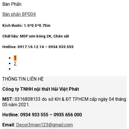
Bàn Phấn
Bàn phấn BP004
Kích thước:
1.0*0.5*0.75m
Chất liệu:
MDF sơn bóng 2K, Chân sắt
Hotline: 0917.16.12.14 – 0934.933.555
1
2
THÔNG TIN LIÊN HỆ
Công ty TNHH nội thất Hải Việt Phát
MST:
0316838133 do sở KH & ĐT TP.HCM cấp ngày 04 tháng
05 năm 2021.
Hotline:
0934 933 555 – 0935 656 000
Email:
Decor3mien123@gmail.com