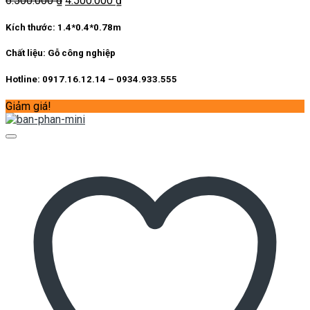
6.500.000
₫
4.500.000
₫
gốc
hiện
là:
tại
Kích thước:
1.4*0.4*0.78m
6.500.000 ₫.
là:
4.500.000 ₫.
Chất liệu:
Gỗ công nghiệp
Hotline: 0917.16.12.14 – 0934.933.555
Giảm giá!