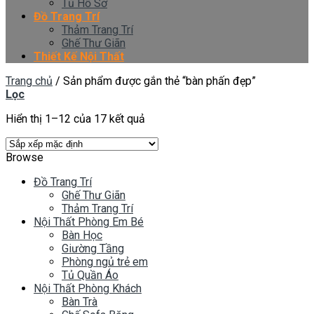
Tủ Hồ Sơ
Đồ Trang Trí
Thảm Trang Trí
Ghế Thư Giãn
Thiết Kế Nội Thất
Trang chủ
/
Sản phẩm được gắn thẻ “bàn phấn đẹp”
Lọc
Hiển thị 1–12 của 17 kết quả
Browse
Đồ Trang Trí
Ghế Thư Giãn
Thảm Trang Trí
Nội Thất Phòng Em Bé
Bàn Học
Giường Tầng
Phòng ngủ trẻ em
Tủ Quần Áo
Nội Thất Phòng Khách
Bàn Trà