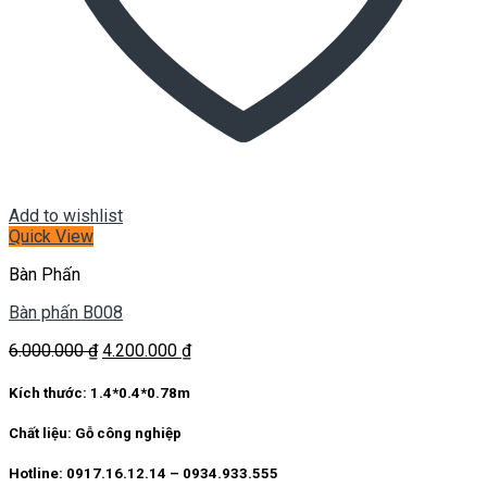
Add to wishlist
Quick View
Bàn Phấn
Bàn phấn B008
Giá
Giá
6.000.000
₫
4.200.000
₫
gốc
hiện
là:
tại
Kích thước:
1.4*0.4*0.78m
6.000.000 ₫.
là:
4.200.000 ₫.
Chất liệu:
Gỗ công nghiệp
Hotline: 0917.16.12.14 – 0934.933.555