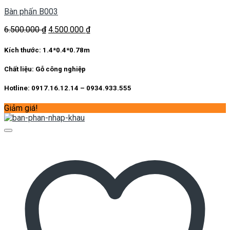
Bàn phấn B003
Giá
Giá
6.500.000
₫
4.500.000
₫
gốc
hiện
là:
tại
Kích thước:
1.4*0.4*0.78m
6.500.000 ₫.
là:
4.500.000 ₫.
Chất liệu:
Gỗ công nghiệp
Hotline: 0917.16.12.14 – 0934.933.555
Giảm giá!