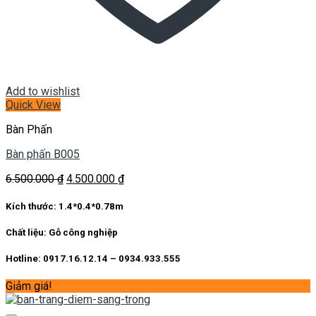
Add to wishlist
Quick View
Bàn Phấn
Bàn phấn B005
Giá
Giá
6.500.000
₫
4.500.000
₫
gốc
hiện
là:
tại
Kích thước:
1.4*0.4*0.78m
6.500.000 ₫.
là:
4.500.000 ₫.
Chất liệu:
Gỗ công nghiệp
Hotline: 0917.16.12.14 – 0934.933.555
Giảm giá!