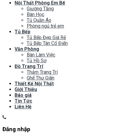
Nội Thất Phòng Em Bé
Giường Tầng
Bàn Học
Tủ Quần Áo
Phòng ngủ trẻ em
Tủ Bếp
Tủ Bếp Đẹp Giá Rẻ
Tủ Bếp Tân Cổ Điển
Văn Phòng
Bàn Làm Việc
Tủ Hồ Sơ
Đồ Trang Trí
Thảm Trang Trí
Ghế Thư Giãn
Thiết Kế Nội Thất
Giới Thiệu
Báo giá
Tin Tức
Liên Hệ
Đăng nhập