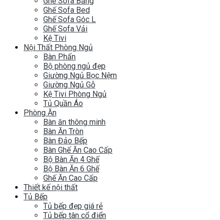
Ghế Sofa Băng
Ghế Sofa Bed
Ghế Sofa Góc L
Ghế Sofa Vải
Kệ Tivi
Nội Thất Phòng Ngủ
Bàn Phấn
Bộ phòng ngủ đẹp
Giường Ngủ Bọc Nệm
Giường Ngủ Gỗ
Kệ Tivi Phòng Ngủ
Tủ Quần Áo
Phòng Ăn
Bàn ăn thông minh
Bàn Ăn Tròn
Bàn Đảo Bếp
Bàn Ghế Ăn Cao Cấp
Bộ Bàn Ăn 4 Ghế
Bộ Bàn Ăn 6 Ghế
Ghế Ăn Cao Cấp
Thiết kế nội thất
Tủ Bếp
Tủ bếp đẹp giá rẻ
Tủ bếp tân cổ điển