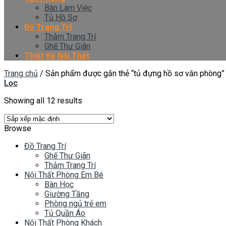
Bàn Làm Việc
Tủ Hồ Sơ
Đồ Trang Trí
Thảm Trang Trí
Ghế Thư Giãn
Thiết Kế Nội Thất
Trang chủ
/
Sản phẩm được gắn thẻ “tủ đựng hồ sơ văn phòng”
Lọc
Showing all 12 results
Browse
Đồ Trang Trí
Ghế Thư Giãn
Thảm Trang Trí
Nội Thất Phòng Em Bé
Bàn Học
Giường Tầng
Phòng ngủ trẻ em
Tủ Quần Áo
Nội Thất Phòng Khách