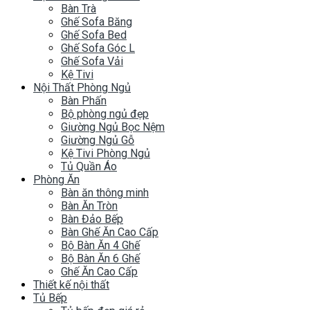
Bàn Trà
Ghế Sofa Băng
Ghế Sofa Bed
Ghế Sofa Góc L
Ghế Sofa Vải
Kệ Tivi
Nội Thất Phòng Ngủ
Bàn Phấn
Bộ phòng ngủ đẹp
Giường Ngủ Bọc Nệm
Giường Ngủ Gỗ
Kệ Tivi Phòng Ngủ
Tủ Quần Áo
Phòng Ăn
Bàn ăn thông minh
Bàn Ăn Tròn
Bàn Đảo Bếp
Bàn Ghế Ăn Cao Cấp
Bộ Bàn Ăn 4 Ghế
Bộ Bàn Ăn 6 Ghế
Ghế Ăn Cao Cấp
Thiết kế nội thất
Tủ Bếp