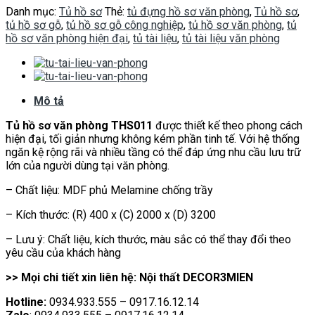
Danh mục:
Tủ hồ sơ
Thẻ:
tủ đựng hồ sơ văn phòng
,
Tủ hồ sơ
,
tủ hồ sơ gỗ
,
tủ hồ sơ gỗ công nghiệp
,
tủ hồ sơ văn phòng
,
tủ
hồ sơ văn phòng hiện đại
,
tủ tài liệu
,
tủ tài liệu văn phòng
Mô tả
Tủ hồ sơ văn phòng THS011
được thiết kế theo phong cách
hiện đại, tối giản nhưng không kém phần tinh tế. Với hệ thống
ngăn kệ rộng rãi và nhiều tầng có thể đáp ứng nhu cầu lưu trữ
lớn của người dùng tại văn phòng.
– Chất liệu: MDF phủ Melamine chống trầy
– Kích thước: (R) 400 x (C) 2000 x (D) 3200
– Lưu ý: Chất liệu, kích thước, màu sắc có thể thay đổi theo
yêu cầu của khách hàng
>> Mọi chi tiết xin liên hệ: Nội thất DECOR3MIEN
Hotline:
0934.933.555 – 0917.16.12.14