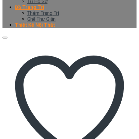
Tủ Hồ Sơ
Đồ Trang Trí
Thảm Trang Trí
Ghế Thư Giãn
Thiết Kế Nội Thất