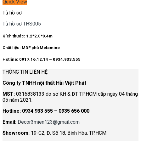
Quick View
Tủ hồ sơ
Tủ hồ sơ THS005
Kích thước:
1.2*2.0*0.4m
Chất liệu:
MDF phủ Melamine
Hotline: 0917.16.12.14 – 0934.933.555
THÔNG TIN LIÊN HỆ
Công ty TNHH nội thất Hải Việt Phát
MST:
0316838133 do sở KH & ĐT TP.HCM cấp ngày 04 tháng
05 năm 2021.
Hotline:
0934 933 555 – 0935 656 000
Email:
Decor3mien123@gmail.com
Showroom:
19-C2, Đ. Số 18, Bình Hòa, TP.HCM