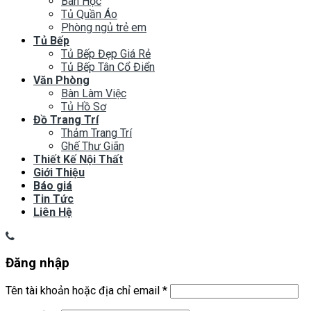
Bàn Học
Tủ Quần Áo
Phòng ngủ trẻ em
Tủ Bếp
Tủ Bếp Đẹp Giá Rẻ
Tủ Bếp Tân Cổ Điển
Văn Phòng
Bàn Làm Việc
Tủ Hồ Sơ
Đồ Trang Trí
Thảm Trang Trí
Ghế Thư Giãn
Thiết Kế Nội Thất
Giới Thiệu
Báo giá
Tin Tức
Liên Hệ
Đăng nhập
Tên tài khoản hoặc địa chỉ email
*