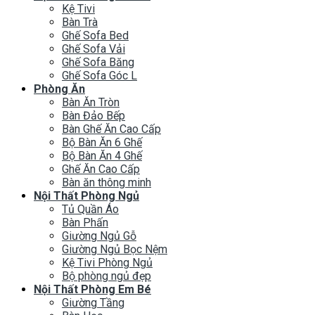
Kệ Tivi
Bàn Trà
Ghế Sofa Bed
Ghế Sofa Vải
Ghế Sofa Băng
Ghế Sofa Góc L
Phòng Ăn
Bàn Ăn Tròn
Bàn Đảo Bếp
Bàn Ghế Ăn Cao Cấp
Bộ Bàn Ăn 6 Ghế
Bộ Bàn Ăn 4 Ghế
Ghế Ăn Cao Cấp
Bàn ăn thông minh
Nội Thất Phòng Ngủ
Tủ Quần Áo
Bàn Phấn
Giường Ngủ Gỗ
Giường Ngủ Bọc Nệm
Kệ Tivi Phòng Ngủ
Bộ phòng ngủ đẹp
Nội Thất Phòng Em Bé
Giường Tầng