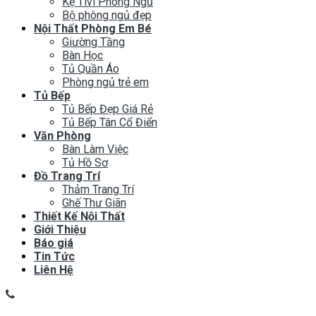
Kệ Tivi Phòng Ngủ
Bộ phòng ngủ đẹp
Nội Thất Phòng Em Bé
Giường Tầng
Bàn Học
Tủ Quần Áo
Phòng ngủ trẻ em
Tủ Bếp
Tủ Bếp Đẹp Giá Rẻ
Tủ Bếp Tân Cổ Điển
Văn Phòng
Bàn Làm Việc
Tủ Hồ Sơ
Đồ Trang Trí
Thảm Trang Trí
Ghế Thư Giãn
Thiết Kế Nội Thất
Giới Thiệu
Báo giá
Tin Tức
Liên Hệ