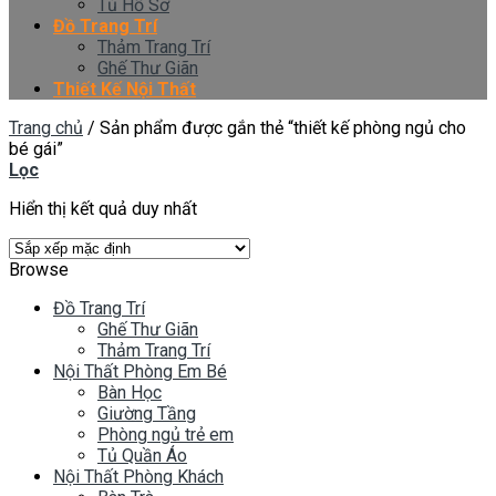
Tủ Hồ Sơ
Đồ Trang Trí
Thảm Trang Trí
Ghế Thư Giãn
Thiết Kế Nội Thất
Trang chủ
/
Sản phẩm được gắn thẻ “thiết kế phòng ngủ cho
bé gái”
Lọc
Hiển thị kết quả duy nhất
Browse
Đồ Trang Trí
Ghế Thư Giãn
Thảm Trang Trí
Nội Thất Phòng Em Bé
Bàn Học
Giường Tầng
Phòng ngủ trẻ em
Tủ Quần Áo
Nội Thất Phòng Khách