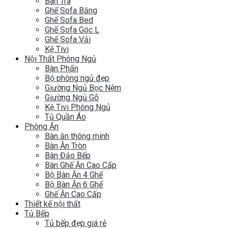
Bàn Trà
Ghế Sofa Băng
Ghế Sofa Bed
Ghế Sofa Góc L
Ghế Sofa Vải
Kệ Tivi
Nội Thất Phòng Ngủ
Bàn Phấn
Bộ phòng ngủ đẹp
Giường Ngủ Bọc Nệm
Giường Ngủ Gỗ
Kệ Tivi Phòng Ngủ
Tủ Quần Áo
Phòng Ăn
Bàn ăn thông minh
Bàn Ăn Tròn
Bàn Đảo Bếp
Bàn Ghế Ăn Cao Cấp
Bộ Bàn Ăn 4 Ghế
Bộ Bàn Ăn 6 Ghế
Ghế Ăn Cao Cấp
Thiết kế nội thất
Tủ Bếp
Tủ bếp đẹp giá rẻ