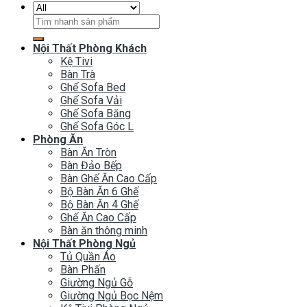
Tìm
kiếm:
Nội Thất Phòng Khách
Kệ Tivi
Bàn Trà
Ghế Sofa Bed
Ghế Sofa Vải
Ghế Sofa Băng
Ghế Sofa Góc L
Phòng Ăn
Bàn Ăn Tròn
Bàn Đảo Bếp
Bàn Ghế Ăn Cao Cấp
Bộ Bàn Ăn 6 Ghế
Bộ Bàn Ăn 4 Ghế
Ghế Ăn Cao Cấp
Bàn ăn thông minh
Nội Thất Phòng Ngủ
Tủ Quần Áo
Bàn Phấn
Giường Ngủ Gỗ
Giường Ngủ Bọc Nệm