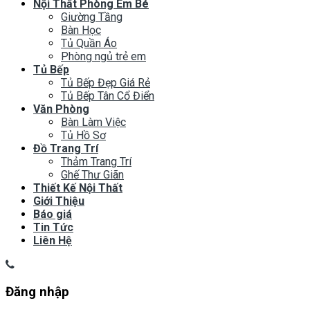
Nội Thất Phòng Em Bé
Giường Tầng
Bàn Học
Tủ Quần Áo
Phòng ngủ trẻ em
Tủ Bếp
Tủ Bếp Đẹp Giá Rẻ
Tủ Bếp Tân Cổ Điển
Văn Phòng
Bàn Làm Việc
Tủ Hồ Sơ
Đồ Trang Trí
Thảm Trang Trí
Ghế Thư Giãn
Thiết Kế Nội Thất
Giới Thiệu
Báo giá
Tin Tức
Liên Hệ
Đăng nhập