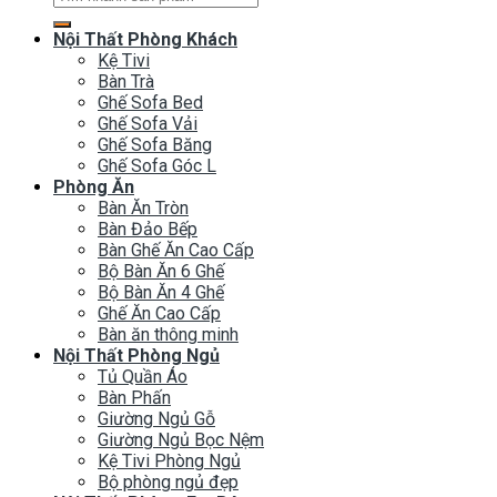
kiếm:
Nội Thất Phòng Khách
Kệ Tivi
Bàn Trà
Ghế Sofa Bed
Ghế Sofa Vải
Ghế Sofa Băng
Ghế Sofa Góc L
Phòng Ăn
Bàn Ăn Tròn
Bàn Đảo Bếp
Bàn Ghế Ăn Cao Cấp
Bộ Bàn Ăn 6 Ghế
Bộ Bàn Ăn 4 Ghế
Ghế Ăn Cao Cấp
Bàn ăn thông minh
Nội Thất Phòng Ngủ
Tủ Quần Áo
Bàn Phấn
Giường Ngủ Gỗ
Giường Ngủ Bọc Nệm
Kệ Tivi Phòng Ngủ
Bộ phòng ngủ đẹp