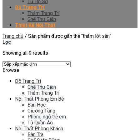
Tủ Hồ Sơ
Đồ Trang Trí
Thảm Trang Trí
Ghế Thư Giãn
Thiết Kế Nội Thất
Trang chủ
/
Sản phẩm được gắn thẻ “thảm lót sàn”
Lọc
Showing all 9 results
Browse
Đồ Trang Trí
Ghế Thư Giãn
Thảm Trang Trí
Nội Thất Phòng Em Bé
Bàn Học
Giường Tầng
Phòng ngủ trẻ em
Tủ Quần Áo
Nội Thất Phòng Khách
Bàn Trà