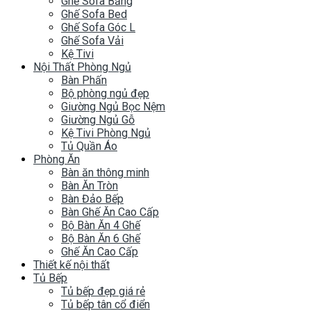
Ghế Sofa Băng
Ghế Sofa Bed
Ghế Sofa Góc L
Ghế Sofa Vải
Kệ Tivi
Nội Thất Phòng Ngủ
Bàn Phấn
Bộ phòng ngủ đẹp
Giường Ngủ Bọc Nệm
Giường Ngủ Gỗ
Kệ Tivi Phòng Ngủ
Tủ Quần Áo
Phòng Ăn
Bàn ăn thông minh
Bàn Ăn Tròn
Bàn Đảo Bếp
Bàn Ghế Ăn Cao Cấp
Bộ Bàn Ăn 4 Ghế
Bộ Bàn Ăn 6 Ghế
Ghế Ăn Cao Cấp
Thiết kế nội thất
Tủ Bếp
Tủ bếp đẹp giá rẻ
Tủ bếp tân cổ điển