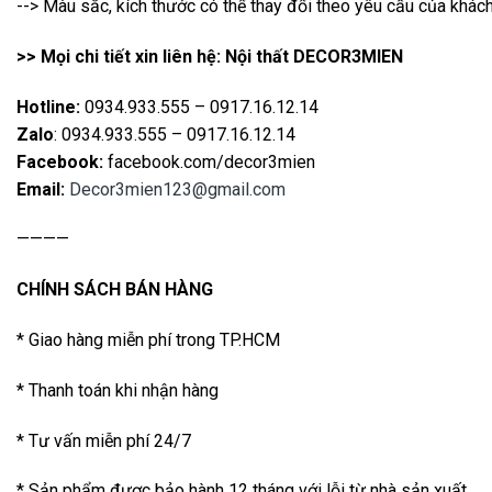
--> Màu sắc, kích thước có thể thay đổi theo yêu cầu của khác
>> Mọi chi tiết xin liên hệ: Nội thất DECOR3MIEN
Hotline:
0934.933.555 – 0917.16.12.14
Zalo
: 0934.933.555 – 0917.16.12.14
Facebook:
facebook.com/decor3mien
Email:
Decor3mien123@gmail.com
————
CHÍNH SÁCH BÁN HÀNG
* Giao hàng miễn phí trong TP.HCM
* Thanh toán khi nhận hàng
* Tư vấn miễn phí 24/7
* Sản phẩm được bảo hành 12 tháng với lỗi từ nhà sản xuất