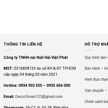
THÔNG TIN LIÊN HỆ
HỖ TRỢ KH
Công ty TNHH nội thất Hải Việt Phát
Quy trình làm 
MST:
0316838133 do sở KH & ĐT TP.HCM
Bảo hành – Đổ
cấp ngày 04 tháng 05 năm 2021.
Hình thức tha
Hotline:
0934 933 555 – 0935 656 000
Vận chuyển –
Email:
Decor3mien123@gmail.com
Chính sách bả
Showroom:
19-C2, Đ. Số 18, Bình Hòa,