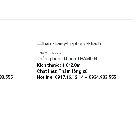
THẢM TRANG TRÍ
Thảm phòng khách THAM004
Kích thước:
1.6*2.0m
Add to
Add to
Chất liệu:
Thảm lông xù
wishlist
wishlist
33.555
Hotline: 0917.16.12.14 – 0934.933.555