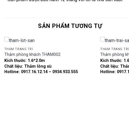
SẢN PHẨM TƯƠNG TỰ
THẢM TRANG TRÍ
THẢM TRANG TRÍ
Thảm phòng khách THAM002
Thảm phòng k
Kích thước:
1.6*2.0m
Kích thước:
1.
Add to
Chất liệu:
Thảm lông xù
Chất liệu:
Thả
wishlist
Hotline: 0917.16.12.14 – 0934.933.555
Hotline: 0917.