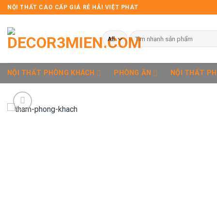
Skip
NỘI THẤT CAO CẤP GIÁ RẺ HẢI VIỆT PHÁT
to
content
Tìm
kiếm:
NỘI THẤT PHÒNG KHÁCH
PHÒNG ĂN
NỘI THẤT P