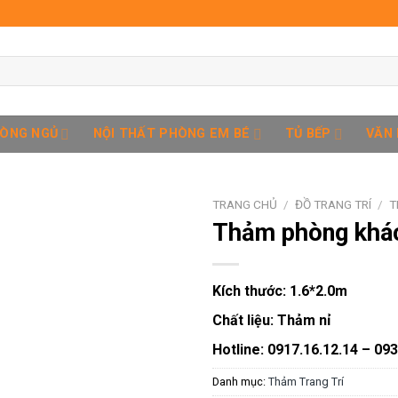
HÒNG NGỦ
NỘI THẤT PHÒNG EM BÉ
TỦ BẾP
VĂN
TRANG CHỦ
/
ĐỒ TRANG TRÍ
/
T
Thảm phòng kh
Add to
Kích thước:
1.6*2.0m
wishlist
Chất liệu:
Thảm nỉ
Hotline: 0917.16.12.14 – 09
Danh mục:
Thảm Trang Trí