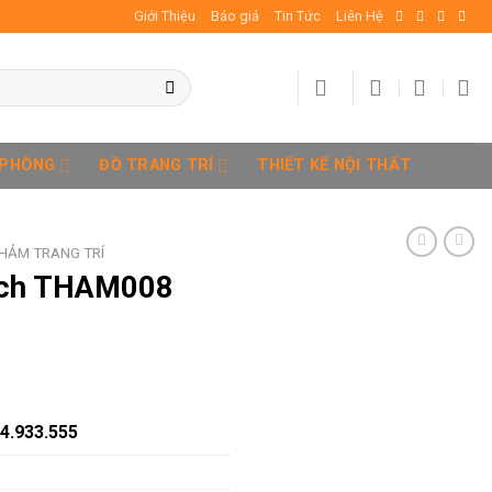
Giới Thiệu
Báo giá
Tin Tức
Liên Hệ
 PHÒNG
ĐỒ TRANG TRÍ
THIẾT KẾ NỘI THẤT
HẢM TRANG TRÍ
ách THAM008
34.933.555