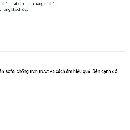
h
,
thảm trải sàn
,
thảm trang trí
,
thảm
í phòng khách đẹp
n sofa, chống trơn trượt và cách âm hiệu quả. Bên cạnh đó,