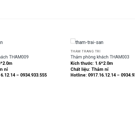
THẢM TRANG TRÍ
hách THAM009
Thảm phòng khách THAM003
6*2.0m
Kích thước:
1.6*2.0m
Add to
m nỉ
Chất liệu:
Thảm nỉ
wishlist
16.12.14 – 0934.933.555
Hotline: 0917.16.12.14 – 0934.9