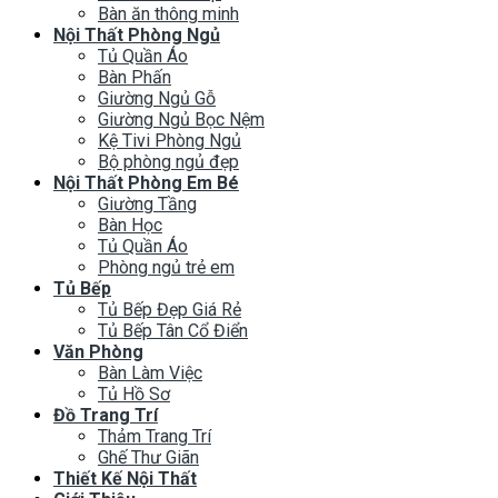
Bàn ăn thông minh
Nội Thất Phòng Ngủ
Tủ Quần Áo
Bàn Phấn
Giường Ngủ Gỗ
Giường Ngủ Bọc Nệm
Kệ Tivi Phòng Ngủ
Bộ phòng ngủ đẹp
Nội Thất Phòng Em Bé
Giường Tầng
Bàn Học
Tủ Quần Áo
Phòng ngủ trẻ em
Tủ Bếp
Tủ Bếp Đẹp Giá Rẻ
Tủ Bếp Tân Cổ Điển
Văn Phòng
Bàn Làm Việc
Tủ Hồ Sơ
Đồ Trang Trí
Thảm Trang Trí
Ghế Thư Giãn
Thiết Kế Nội Thất