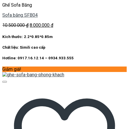
Ghế Sofa Băng
Sofa băng SFB04
Giá
Giá
10.500.000
₫
8.000.000
₫
gốc
hiện
là:
tại
Kích thước:
2.2*0.85*0.85m
10.500.000 ₫.
là:
8.000.000 ₫.
Chất liệu:
Simili cao cấp
Hotline: 0917.16.12.14 – 0934.933.555
Giảm giá!