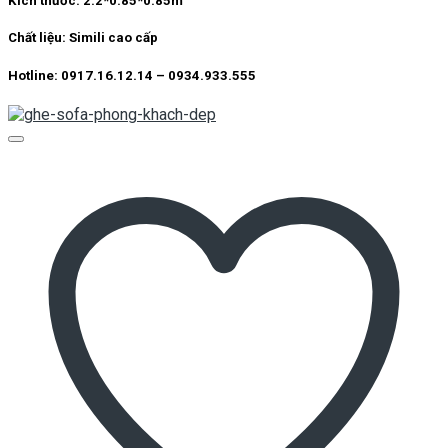
Kích thước:
2.2*0.85*0.85m
10.500.000 ₫.
là:
8.000.000 ₫.
Chất liệu:
Simili cao cấp
Hotline: 0917.16.12.14 – 0934.933.555