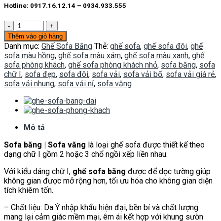
Hotline: 0917.16.12.14 – 0934.933.555
Sofa
băng
Thêm vào giỏ hàng
SFB05
Danh mục:
Ghế Sofa Băng
Thẻ:
ghế sofa
,
ghế sofa đôi
,
ghế
số
sofa màu hồng
,
ghế sofa màu xám
,
ghế sofa màu xanh
,
ghế
lượng
sofa phòng khách
,
ghế sofa phòng khách nhỏ
,
sofa băng
,
sofa
chữ I
,
sofa đẹp
,
sofa đôi
,
sofa vải
,
sofa vải bố
,
sofa vải giá rẻ
,
sofa vải nhung
,
sofa vải nỉ
,
sofa văng
Mô tả
Sofa băng | Sofa văng
là loại ghế sofa được thiết kế theo
dạng chữ I gồm 2 hoặc 3 chổ ngồi xếp liền nhau.
Với kiểu dáng chữ I,
ghế sofa băng
được để dọc tường giúp
không gian được mở rộng hơn, tối ưu hóa cho không gian diện
tích khiêm tốn.
– Chất liệu: Da Ý nhập khẩu hiện đại, bền bỉ và chất lượng
mang lại cảm giác mềm mại, êm ái kết hợp với khung sườn