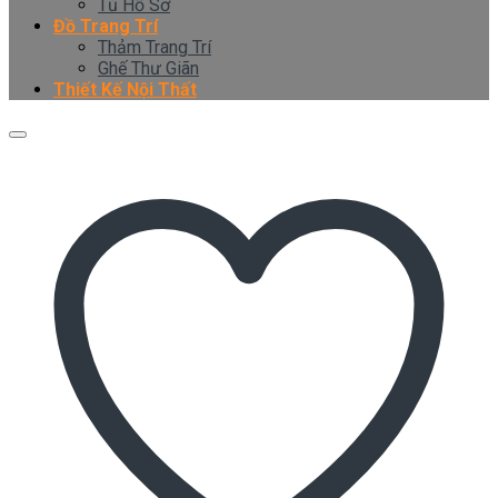
Tủ Hồ Sơ
Đồ Trang Trí
Thảm Trang Trí
Ghế Thư Giãn
Thiết Kế Nội Thất