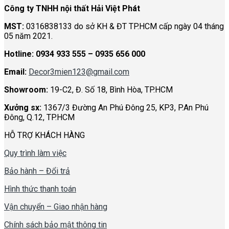
Công ty TNHH nội thất Hải Việt Phát
MST:
0316838133 do sở KH & ĐT TP.HCM cấp ngày 04 tháng
05 năm 2021.
Hotline:
0934 933 555 – 0935 656 000
Email:
Decor3mien123@gmail.com
Showroom:
19-C2, Đ. Số 18, Bình Hòa, TP.HCM
Xưởng sx:
1367/3 Đường An Phú Đông 25, KP3, P.An Phú
Đông, Q.12, TP.HCM
HỖ TRỢ KHÁCH HÀNG
Quy trình làm việc
Bảo hành – Đổi trả
Hình thức thanh toán
Vận chuyển – Giao nhận hàng
Chính sách bảo mật thông tin