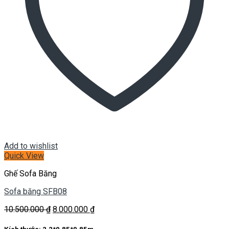
Add to wishlist
Quick View
Ghế Sofa Băng
Sofa băng SFB08
Giá
Giá
10.500.000
₫
8.000.000
₫
gốc
hiện
là:
tại