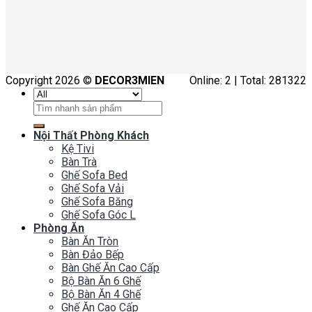
Copyright 2026 ©
DECOR3MIEN
Online: 2 | Total: 281322
Tìm
kiếm:
Nội Thất Phòng Khách
Kệ Tivi
Bàn Trà
Ghế Sofa Bed
Ghế Sofa Vải
Ghế Sofa Băng
Ghế Sofa Góc L
Phòng Ăn
Bàn Ăn Tròn
Bàn Đảo Bếp
Bàn Ghế Ăn Cao Cấp
Bộ Bàn Ăn 6 Ghế
Bộ Bàn Ăn 4 Ghế
Ghế Ăn Cao Cấp